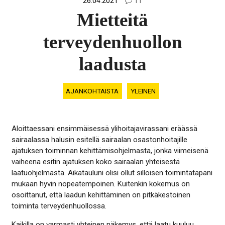
26.04.2021
11
Mietteitä
terveydenhuollon
laadusta
AJANKOHTAISTA
YLEINEN
Aloittaessani ensimmäisessä ylihoitajavirassani eräässä
sairaalassa halusin esitellä sairaalan osastonhoitajille
ajatuksen toiminnan kehittämisohjelmasta, jonka viimeisenä
vaiheena esitin ajatuksen koko sairaalan yhteisestä
laatuohjelmasta. Aikatauluni olisi ollut silloisen toimintatapani
mukaan hyvin nopeatempoinen. Kuitenkin kokemus on
osoittanut, että laadun kehittäminen on pitkäkestoinen
toiminta terveydenhuollossa.
Kaikilla on varmasti yhteinen näkemys, että laatu kuuluu