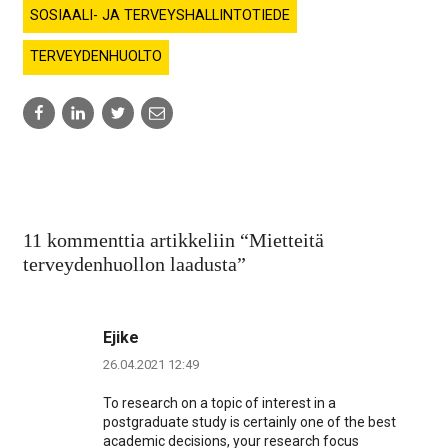
SOSIAALI- JA TERVEYSHALLINTOTIEDE
TERVEYDENHUOLTO
Share
Share
Share
Share
to:
to:
to:
to:
facebook
linkedin
twitter
email
11 kommenttia artikkeliin “
Mietteitä
terveydenhuollon laadusta
”
Ejike
26.04.2021 12:49
To research on a topic of interest in a
postgraduate study is certainly one of the best
academic decisions, your research focus