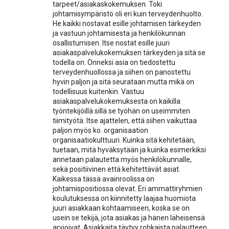
tarpeet/asiakaskokemuksen. Toki
johtamisympäristö oli eri kuin terveydenhuolto.
He kaikki nostavat esille johtamisen tärkeyden
ja vastuun johtamisesta ja henkilökunnan
osallistumisen. Itse nostat esille juuri
asiakaspalvelukokemuksen tärkeyden ja sitä se
todella on. Onneksi asia on tiedostettu
terveydenhuollossa ja siihen on panostettu
hyvin paljon ja sitä seurataan mutta mikä on
todellisuus kuitenkin. Vastuu
asiakaspalvelukokemuksesta on kaikilla
työntekijöillä sillä se työhän on useimmiten
tiimityötä. Itse ajattelen, että siihen vaikuttaa
paljon myös ko. organisaation
organisaatiokulttuuri. Kuinka sitä kehitetään,
tuetaan, mitä hyväksytään ja kuinka esimerkiksi
annetaan palautetta myös henkilökunnalle,
sekä positiivinen että kehitettävät asiat.
Kaikessa tässä avainroolissa on
johtamispositiossa olevat. Eri ammattiryhmien
koulutuksessa on kiinnitetty laajaa huomiota
juuri asiakkaan kohtaamiseen, koska se on
usein se tekijä, jota asiakas ja hänen läheisensä
arvioivat. Asiakkaita täytyy rohkaista palautteen