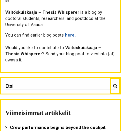
**
Väitöskuiskaaja – Thesis Whisperer
is a blog by
doctoral students, researchers, and postdocs at the
University of Vaasa.
You can find earlier blog posts
here.
Would you like to contribute to
Väitöskuiskaaja –
Thesis Whisperer
? Send your blog post to viestinta (at)
uwasa.fi.
Haku
ETSI:
Viimeisimmät artikkelit
Crew performance begins beyond the cockpit