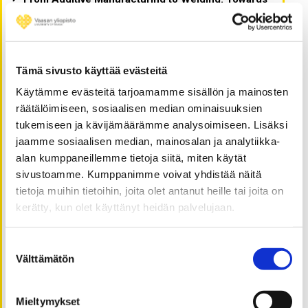
Optimal Productivity
19.06.2024
What we need the most may be something we can’t
touch
Tämä sivusto käyttää evästeitä
18.06.2024
Käytämme evästeitä tarjoamamme sisällön ja mainosten
Julkishallinnon innovaatioiden haasteet:
räätälöimiseen, sosiaalisen median ominaisuuksien
hierarkkisuudesta kohti verkostoitunutta toimintaa
tukemiseen ja kävijämäärämme analysoimiseen. Lisäksi
17.06.2024
jaamme sosiaalisen median, mainosalan ja analytiikka-
Helppokäyttöinen kansalaisen käyttöliittymä
alan kumppaneillemme tietoja siitä, miten käytät
saavutettavassa sähköisessä asioinnissa
sivustoamme. Kumppanimme voivat yhdistää näitä
15.06.2024
tietoja muihin tietoihin, joita olet antanut heille tai joita on
Löytyisikö kompleksisuustieteistä ratkaisuja
kerätty, kun olet käyttänyt heidän palvelujaan.
hoitotyön johtamisen kehittämiseen?
13.06.2024
Elintarviketeollisuuden vastuullisuus ja lihavuus
Suostumuksen
Välttämätön
valinta
10.06.2024
Unravelling the impact of social media on stock
market volatility
Mieltymykset