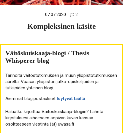
07.07.2020
2
Kompleksinen käsite
Väitöskuiskaaja-blogi / Thesis
Whisperer blog
Tarinoita väitöstutkimuksen ja muun yliopistotutkimuksen
ääreltä. Vaasan yliopiston jatko-opiskelijoiden ja
tutkijoiden yhteinen blogi.
Aiemmat blogipostaukset
löytyvät täältä
.
Haluatko kirjoittaa Väitöskuiskaaja-blogiin? Lähetä
kirjoituksesi aiheeseen sopivan kuvan kanssa
osoitteeseen viestinta (ät) uwasa.fi