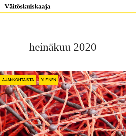
Skip
Väitöskuiskaaja
to
content
heinäkuu 2020
AJANKOHTAISTA
YLEINEN