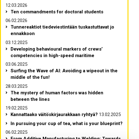
12.03.2026
Ten commandments for doctoral students
06.02.2026
Tunnereaktiot tiedeviestintään tuskastuttavat jo
ennakkoon
03.12.2025
Developing behavioural markers of crews’
competencies in high-speed maritime
03.06.2025
Surfing the Wave of AI: Avoiding a wipeout in the
middle of the fun!
28.03.2025
The mystery of human factors was hidden
between the lines
19.02.2025
Kannattaako väitöskirjaurakkaan ryhtyä?
13.02.2025
In pursuing your cup of tea, what is your blueprint?
06.02.2025
From Additive Manufacturing to Welding: Towards