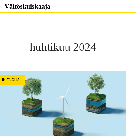
Skip
Väitöskuiskaaja
to
content
huhtikuu 2024
IN ENGLISH