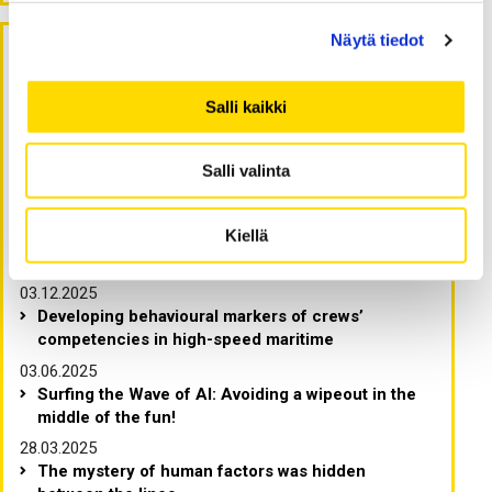
Näytä tiedot
Viimeisimmät artikkelit
Salli kaikki
Crew performance begins beyond the cockpit
12.03.2026
Salli valinta
Ten commandments for doctoral students
06.02.2026
Kiellä
Tunnereaktiot tiedeviestintään tuskastuttavat jo
ennakkoon
03.12.2025
Developing behavioural markers of crews’
competencies in high-speed maritime
03.06.2025
Surfing the Wave of AI: Avoiding a wipeout in the
middle of the fun!
28.03.2025
The mystery of human factors was hidden