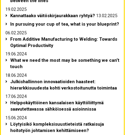
between the lines
19.02.2025
Kannattaako väitöskirjaurakkaan ryhtyä?
13.02.2025
In pursuing your cup of tea, what is your blueprint?
06.02.2025
From Additive Manufacturing to Welding: Towards
Optimal Productivity
19.06.2024
What we need the most may be something we can’t
touch
18.06.2024
Julkishallinnon innovaatioiden haasteet:
hierarkkisuudesta kohti verkostoitunutta toimintaa
17.06.2024
Helppokäyttöinen kansalaisen käyttöliittymä
saavutettavassa sähköisessä asioinnissa
15.06.2024
Löytyisikö kompleksisuustieteistä ratkaisuja
hoitotyön johtamisen kehittämiseen?