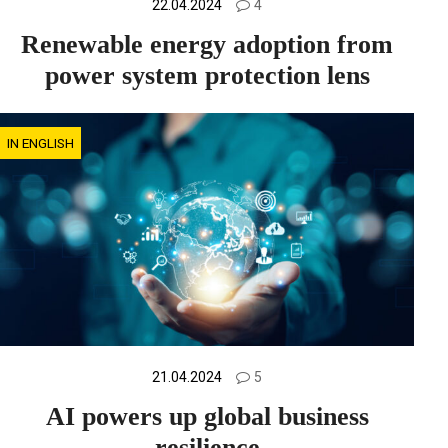
22.04.2024
4
Renewable energy adoption from
power system protection lens
IN ENGLISH
21.04.2024
5
AI powers up global business
resilience