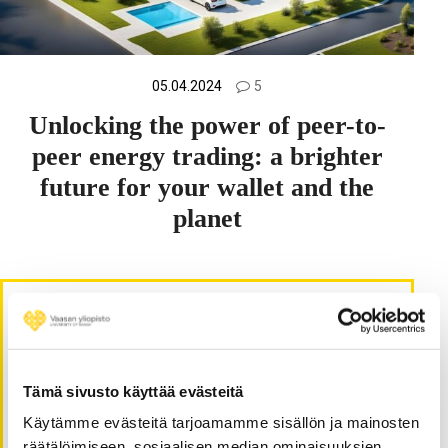
05.04.2024
5
Unlocking the power of peer-to-
peer energy trading: a brighter
future for your wallet and the
planet
Väitöskuiskaaja-blogi / Thesis
Whisperer blog
Tarinoita väitöstutkimuksen ja muun yliopistotutkimuksen
Tämä sivusto käyttää evästeitä
ääreltä. Vaasan yliopiston jatko-opiskelijoiden ja
Käytämme evästeitä tarjoamamme sisällön ja mainosten
tutkijoiden yhteinen blogi.
räätälöimiseen, sosiaalisen median ominaisuuksien