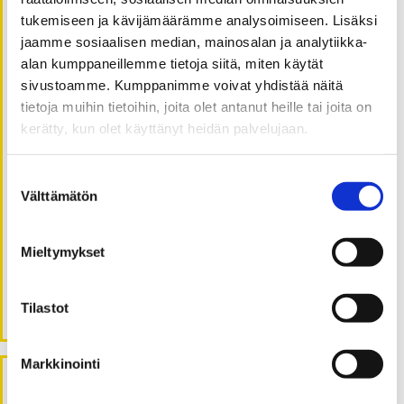
Aiemmat blogipostaukset
löytyvät täältä
.
tukemiseen ja kävijämäärämme analysoimiseen. Lisäksi
jaamme sosiaalisen median, mainosalan ja analytiikka-
Haluatko kirjoittaa Väitöskuiskaaja-blogiin? Lähetä
alan kumppaneillemme tietoja siitä, miten käytät
kirjoituksesi aiheeseen sopivan kuvan kanssa
sivustoamme. Kumppanimme voivat yhdistää näitä
osoitteeseen viestinta (ät) uwasa.fi
tietoja muihin tietoihin, joita olet antanut heille tai joita on
**
kerätty, kun olet käyttänyt heidän palvelujaan.
Väitöskuiskaaja – Thesis Whisperer
is a blog by
doctoral students, researchers, and postdocs at the
Suostumuksen
University of Vaasa.
Välttämätön
valinta
You can find earlier blog posts
here.
Mieltymykset
Would you like to contribute to
Väitöskuiskaaja –
Thesis Whisperer
? Send your blog post to viestinta (at)
uwasa.fi.
Tilastot
Markkinointi
Haku
ETSI: