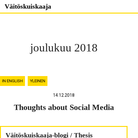
Skip
Väitöskuiskaaja
to
content
joulukuu 2018
IN ENGLISH
YLEINEN
14.12.2018
Thoughts about Social Media
Väitöskuiskaaja-blogi / Thesis