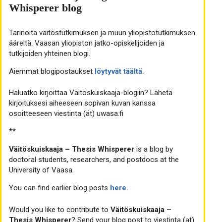
Whisperer blog
Tarinoita väitöstutkimuksen ja muun yliopistotutkimuksen
ääreltä. Vaasan yliopiston jatko-opiskelijoiden ja
tutkijoiden yhteinen blogi.
Aiemmat blogipostaukset
löytyvät täältä
.
Haluatko kirjoittaa Väitöskuiskaaja-blogiin? Lähetä
kirjoituksesi aiheeseen sopivan kuvan kanssa
osoitteeseen viestinta (ät) uwasa.fi
**
Väitöskuiskaaja – Thesis Whisperer
is a blog by
doctoral students, researchers, and postdocs at the
University of Vaasa.
You can find earlier blog posts
here.
Would you like to contribute to
Väitöskuiskaaja –
Thesis Whisperer
? Send your blog post to viestinta (at)