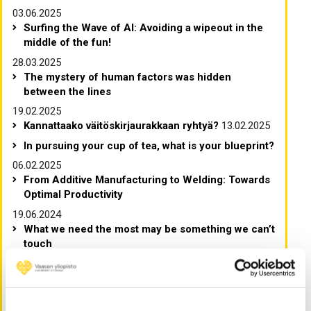
03.06.2025
Surfing the Wave of AI: Avoiding a wipeout in the
middle of the fun!
28.03.2025
The mystery of human factors was hidden
between the lines
19.02.2025
Kannattaako väitöskirjaurakkaan ryhtyä?
13.02.2025
In pursuing your cup of tea, what is your blueprint?
06.02.2025
From Additive Manufacturing to Welding: Towards
Optimal Productivity
19.06.2024
What we need the most may be something we can’t
touch
18.06.2024
Julkishallinnon innovaatioiden haasteet:
hierarkkisuudesta kohti verkostoitunutta toimintaa