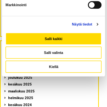
Revolutionising Data Centre Cooling for a Greener
Markkinointi
Future
17.04.2024
Towards a fossil-free future for trucks: Spilling the
TEA
Näytä tiedot
16.04.2024
Salli kaikki
Arkistot
Salli valinta
maaliskuu 2026
Kiellä
helmikuu 2026
joulukuu 2025
kesäkuu 2025
maaliskuu 2025
helmikuu 2025
kesäkuu 2024