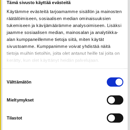
17.06.2024
Tämä sivusto käyttää evästeitä
Helppokäyttöinen kansalaisen käyttöliittymä
Käytämme evästeitä tarjoamamme sisällön ja mainosten
saavutettavassa sähköisessä asioinnissa
räätälöimiseen, sosiaalisen median ominaisuuksien
15.06.2024
tukemiseen ja kävijämäärämme analysoimiseen. Lisäksi
Löytyisikö kompleksisuustieteistä ratkaisuja
jaamme sosiaalisen median, mainosalan ja analytiikka-
hoitotyön johtamisen kehittämiseen?
alan kumppaneillemme tietoja siitä, miten käytät
13.06.2024
sivustoamme. Kumppanimme voivat yhdistää näitä
Elintarviketeollisuuden vastuullisuus ja lihavuus
tietoja muihin tietoihin, joita olet antanut heille tai joita on
10.06.2024
kerätty, kun olet käyttänyt heidän palvelujaan.
Unravelling the impact of social media on stock
market volatility
Suostumuksen
08.06.2024
Välttämätön
Navigating the Future: The Power of Sustainable
valinta
Business Model Innovation
29.04.2024
Mieltymykset
Renewable energy adoption from power system
protection lens
22.04.2024
Tilastot
AI powers up global business resilience
21.04.2024