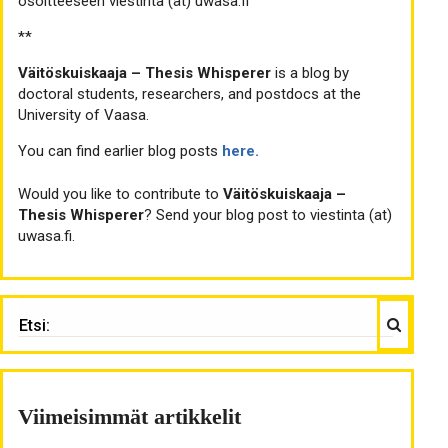
osoitteeseen viestinta (ät) uwasa.fi
**
Väitöskuiskaaja – Thesis Whisperer
is a blog by
doctoral students, researchers, and postdocs at the
University of Vaasa.
You can find earlier blog posts
here.
Would you like to contribute to
Väitöskuiskaaja –
Thesis Whisperer
? Send your blog post to viestinta (at)
uwasa.fi.
Haku
ETSI:
Viimeisimmät artikkelit