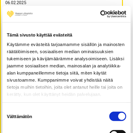
06.02.2025
From Additive Manufacturing to Welding: Towards
Optimal Productivity
19.06.2024
What we need the most may be something we can’t
Tämä sivusto käyttää evästeitä
touch
Käytämme evästeitä tarjoamamme sisällön ja mainosten
18.06.2024
Julkishallinnon innovaatioiden haasteet:
räätälöimiseen, sosiaalisen median ominaisuuksien
hierarkkisuudesta kohti verkostoitunutta toimintaa
tukemiseen ja kävijämäärämme analysoimiseen. Lisäksi
17.06.2024
jaamme sosiaalisen median, mainosalan ja analytiikka-
Helppokäyttöinen kansalaisen käyttöliittymä
alan kumppaneillemme tietoja siitä, miten käytät
saavutettavassa sähköisessä asioinnissa
sivustoamme. Kumppanimme voivat yhdistää näitä
15.06.2024
tietoja muihin tietoihin, joita olet antanut heille tai joita on
Löytyisikö kompleksisuustieteistä ratkaisuja
kerätty, kun olet käyttänyt heidän palvelujaan.
hoitotyön johtamisen kehittämiseen?
13.06.2024
Suostumuksen
Elintarviketeollisuuden vastuullisuus ja lihavuus
Välttämätön
valinta
10.06.2024
Unravelling the impact of social media on stock