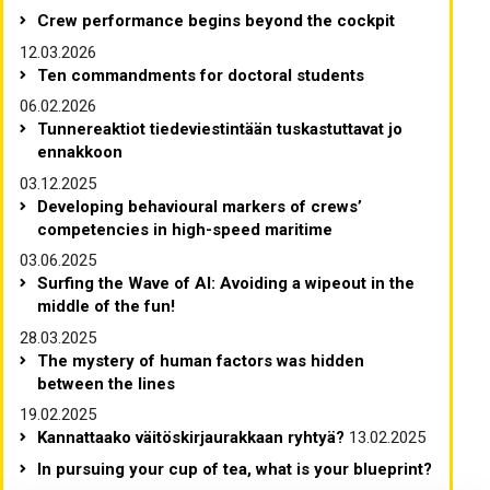
Crew performance begins beyond the cockpit
12.03.2026
Ten commandments for doctoral students
06.02.2026
Tunnereaktiot tiedeviestintään tuskastuttavat jo
ennakkoon
03.12.2025
Developing behavioural markers of crews’
competencies in high-speed maritime
03.06.2025
Surfing the Wave of AI: Avoiding a wipeout in the
middle of the fun!
28.03.2025
The mystery of human factors was hidden
between the lines
19.02.2025
Kannattaako väitöskirjaurakkaan ryhtyä?
13.02.2025
In pursuing your cup of tea, what is your blueprint?