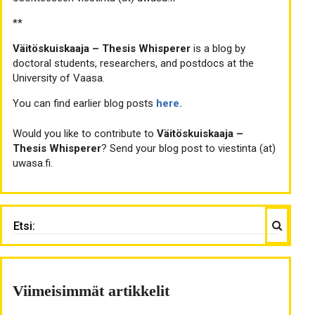
**
Väitöskuiskaaja – Thesis Whisperer
is a blog by
doctoral students, researchers, and postdocs at the
University of Vaasa.
You can find earlier blog posts
here.
Would you like to contribute to
Väitöskuiskaaja –
Thesis Whisperer
? Send your blog post to viestinta (at)
uwasa.fi.
Haku
ETSI:
Viimeisimmät artikkelit