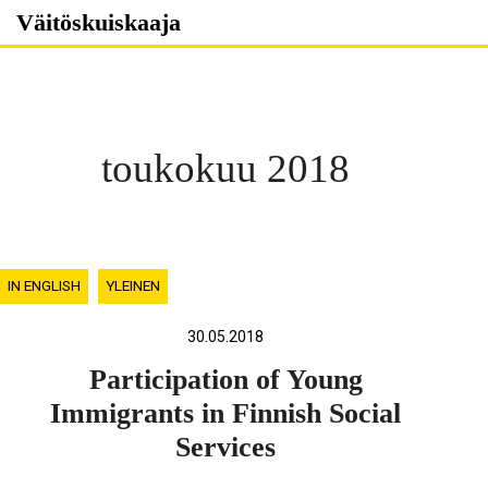
Skip
Väitöskuiskaaja
to
content
toukokuu 2018
IN ENGLISH
YLEINEN
30.05.2018
Participation of Young
Immigrants in Finnish Social
Services