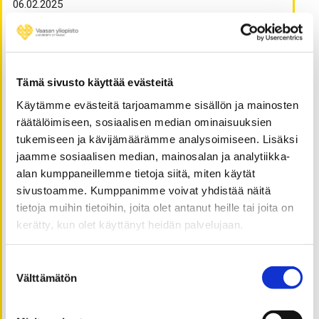
06.02.2025
From Additive Manufacturing to Welding: Towards
Optimal Productivity
19.06.2024
What we need the most may be something we can’t
Tämä sivusto käyttää evästeitä
touch
18.06.2024
Käytämme evästeitä tarjoamamme sisällön ja mainosten
Julkishallinnon innovaatioiden haasteet:
räätälöimiseen, sosiaalisen median ominaisuuksien
hierarkkisuudesta kohti verkostoitunutta toimintaa
tukemiseen ja kävijämäärämme analysoimiseen. Lisäksi
17.06.2024
jaamme sosiaalisen median, mainosalan ja analytiikka-
Helppokäyttöinen kansalaisen käyttöliittymä
alan kumppaneillemme tietoja siitä, miten käytät
saavutettavassa sähköisessä asioinnissa
sivustoamme. Kumppanimme voivat yhdistää näitä
15.06.2024
tietoja muihin tietoihin, joita olet antanut heille tai joita on
Löytyisikö kompleksisuustieteistä ratkaisuja
kerätty, kun olet käyttänyt heidän palvelujaan.
hoitotyön johtamisen kehittämiseen?
13.06.2024
Suostumuksen
Elintarviketeollisuuden vastuullisuus ja lihavuus
Välttämätön
valinta
10.06.2024
Unravelling the impact of social media on stock