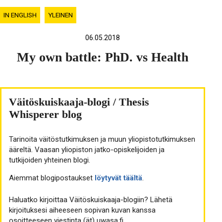
IN ENGLISH
YLEINEN
06.05.2018
My own battle: PhD. vs Health
Väitöskuiskaaja-blogi / Thesis
Whisperer blog
Tarinoita väitöstutkimuksen ja muun yliopistotutkimuksen
ääreltä. Vaasan yliopiston jatko-opiskelijoiden ja
tutkijoiden yhteinen blogi.
Aiemmat blogipostaukset
löytyvät täältä
.
Haluatko kirjoittaa Väitöskuiskaaja-blogiin? Lähetä
kirjoituksesi aiheeseen sopivan kuvan kanssa
osoitteeseen viestinta (ät) uwasa.fi