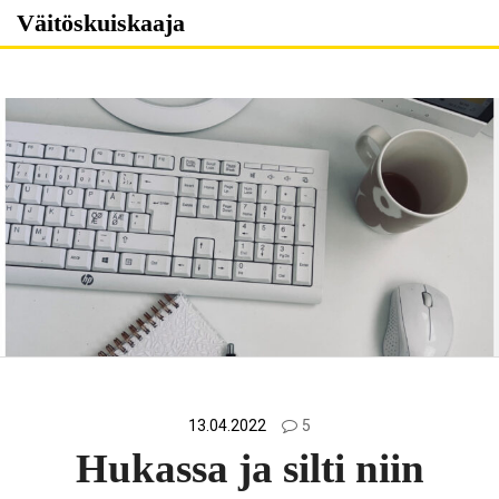
Skip
Väitöskuiskaaja
to
content
13.04.2022
5
Hukassa ja silti niin