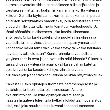
summia investointeihin pienentääkseen hiilijalanjälkeään ja
viestiäkseen, että hei, täällä me kannamme kortta yhteiseen
kekoon. Samalla täytellään dokumenttia dokumentin perään
erilaisten sertifikaattien saamiseksi, joilla todistellaan sitten
sidosryhmille, että kyllä meillä toimitaan vastuullisesti. Ja
tästä päästäänkin aiheeseen, joka itseäni kiinnostaa
erityisesti: Onko kaikki todella joka puolella niin vihreää ja
vastuullista, mitä yleisesti annetaan ulospäin ymmärtää?
Tehdäänkö kaikki tämä vain koska täytyy tai koska halutaan
näyttää hyvälle ulospäin? Kuinka vihreitä ja vastuullisia
yritykset todella ovat ja jos ovat, niin millä hinnalla? Ollaanko
tässä yhdessä yhteisellä asialla, vaikka se vähän katetta
söisikin vai onko kestävä kehitys, vihreät arvot ja
hiilijalanjäljen pienentäminen lähinnä pelkkää myyntikikkailua?
Kaikesta uusien opintojen tuomasta hämmennyksestä ja
tietotulvasta huolimatta, olen innoissani. Aihe on
mielenkiintoinen. Ja mitä opintojen alkamiseen ja
haasteellisuuteen tulee; tällä hetkellä lohduttaa myös ajatus
siitä, että joku muukin on luultavasti kanssani samassa