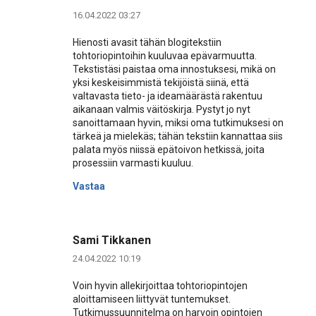
16.04.2022 03:27
Hienosti avasit tähän blogitekstiin
tohtoriopintoihin kuuluvaa epävarmuutta.
Tekstistäsi paistaa oma innostuksesi, mikä on
yksi keskeisimmistä tekijöistä siinä, että
valtavasta tieto- ja ideamäärästä rakentuu
aikanaan valmis väitöskirja. Pystyt jo nyt
sanoittamaan hyvin, miksi oma tutkimuksesi on
tärkeä ja mielekäs; tähän tekstiin kannattaa siis
palata myös niissä epätoivon hetkissä, joita
prosessiin varmasti kuuluu.
Vastaa
Sami Tikkanen
24.04.2022 10:19
Voin hyvin allekirjoittaa tohtoriopintojen
aloittamiseen liittyvät tuntemukset.
Tutkimussuunnitelma on harvoin opintojen