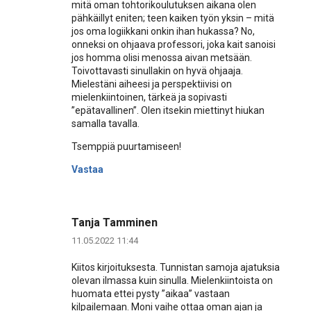
mitä oman tohtorikoulutuksen aikana olen
pähkäillyt eniten; teen kaiken työn yksin – mitä
jos oma logiikkani onkin ihan hukassa? No,
onneksi on ohjaava professori, joka kait sanoisi
jos homma olisi menossa aivan metsään.
Toivottavasti sinullakin on hyvä ohjaaja.
Mielestäni aiheesi ja perspektiivisi on
mielenkiintoinen, tärkeä ja sopivasti
”epätavallinen”. Olen itsekin miettinyt hiukan
samalla tavalla.
Tsemppiä puurtamiseen!
Vastaa
Tanja Tamminen
11.05.2022 11:44
Kiitos kirjoituksesta. Tunnistan samoja ajatuksia
olevan ilmassa kuin sinulla. Mielenkiintoista on
huomata ettei pysty ”aikaa” vastaan
kilpailemaan. Moni vaihe ottaa oman ajan ja