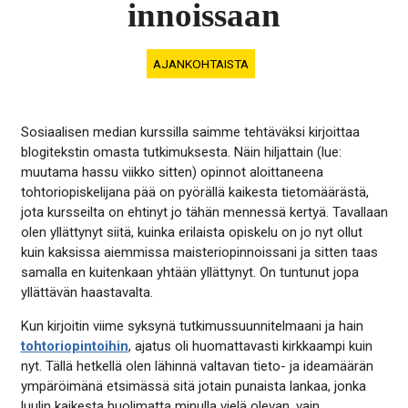
innoissaan
AJANKOHTAISTA
Sosiaalisen median kurssilla saimme tehtäväksi kirjoittaa
blogitekstin omasta tutkimuksesta. Näin hiljattain (lue:
muutama hassu viikko sitten) opinnot aloittaneena
tohtoriopiskelijana pää on pyörällä kaikesta tietomäärästä,
jota kursseilta on ehtinyt jo tähän mennessä kertyä. Tavallaan
olen yllättynyt siitä, kuinka erilaista opiskelu on jo nyt ollut
kuin kaksissa aiemmissa maisteriopinnoissani ja sitten taas
samalla en kuitenkaan yhtään yllättynyt. On tuntunut jopa
yllättävän haastavalta.
Kun kirjoitin viime syksynä tutkimussuunnitelmaani ja hain
tohtoriopintoihin
, ajatus oli huomattavasti kirkkaampi kuin
nyt. Tällä hetkellä olen lähinnä valtavan tieto- ja ideamäärän
ympäröimänä etsimässä sitä jotain punaista lankaa, jonka
luulin kaikesta huolimatta minulla vielä olevan, vain