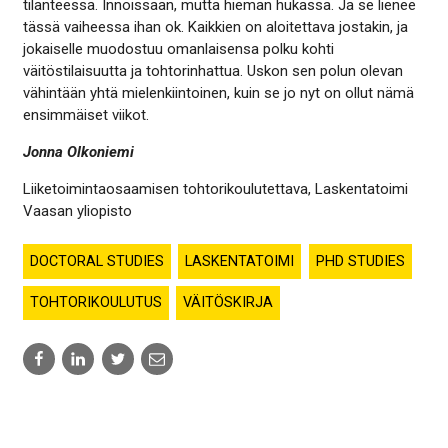
tilanteessa. Innoissaan, mutta hieman hukassa. Ja se lienee
tässä vaiheessa ihan ok. Kaikkien on aloitettava jostakin, ja
jokaiselle muodostuu omanlaisensa polku kohti
väitöstilaisuutta ja tohtorinhattua. Uskon sen polun olevan
vähintään yhtä mielenkiintoinen, kuin se jo nyt on ollut nämä
ensimmäiset viikot.
Jonna Olkoniemi
Liiketoimintaosaamisen tohtorikoulutettava, Laskentatoimi
Vaasan yliopisto
DOCTORAL STUDIES
LASKENTATOIMI
PHD STUDIES
TOHTORIKOULUTUS
VÄITÖSKIRJA
Share
Share
Share
Share
to:
to:
to:
to:
facebook
linkedin
twitter
email