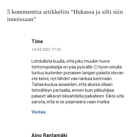
5 kommenttia artikkeliin “
Hukassa ja silti niin
innoissaan
”
Tiina
14.04.2022 17:52
Lohdullista kuulla, että joku muukin tuore
tohtoriopiskelija on pää pyörällä 🙂 hyvin sinulla
tuntuu kuitenkin punaisen langan päästä olevan
ote kiinni, nyt lähdet vain lankaa kerimään.
Taitaa kuulua asiaankin, että alussa ollaan
tietoähkyn partaalla, ennen kuin pikkuhiljaa
palaset alkavat loksahdella paikalleen. Eikös sitä
sanota, että ei se päämäärä vaan matka.
Vastaa
Aino Rantamäki