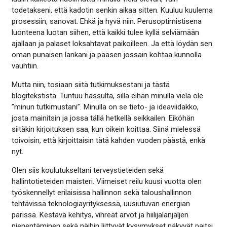
todetakseni, että kadotin senkin aikaa sitten. Kuuluu kuulema
prosessiin, sanovat. Ehkä ja hyvä niin. Perusoptimistisena
luonteena luotan siihen, että kaikki tulee kyllä selviämään
ajallaan ja palaset loksahtavat paikoilleen. Ja että löydän sen
oman punaisen lankani ja pääsen jossain kohtaa kunnolla
vauhtiin.
Mutta niin, tosiaan siitä tutkimuksestani ja tästä
blogitekstistä. Tuntuu hassulta, sillä eihän minulla vielä ole
”minun tutkimustani”. Minulla on se tieto- ja ideaviidakko,
josta mainitsin ja jossa tällä hetkellä seikkailen. Eiköhän
siitäkin kirjoituksen saa, kun oikein koittaa. Siinä mielessä
toivoisin, että kirjoittaisin tätä kahden vuoden päästä, enkä
nyt.
Olen siis koulutukseltani terveystieteiden sekä
hallintotieteiden maisteri. Viimeiset reilu kuusi vuotta olen
työskennellyt erilaisissa hallinnon sekä taloushallinnon
tehtävissä teknologiayrityksessä, uusiutuvan energian
parissa. Kestävä kehitys, vihreät arvot ja hiilijalanjäljen
pienentäminen sekä näihin liittyvät kysymykset näkyvät paitsi