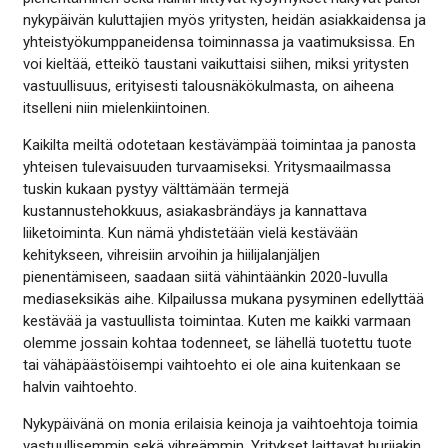
nykypäivän kuluttajien myös yritysten, heidän asiakkaidensa ja
yhteistyökumppaneidensa toiminnassa ja vaatimuksissa. En
voi kieltää, etteikö taustani vaikuttaisi siihen, miksi yritysten
vastuullisuus, erityisesti talousnäkökulmasta, on aiheena
itselleni niin mielenkiintoinen.
Kaikilta meiltä odotetaan kestävämpää toimintaa ja panosta
yhteisen tulevaisuuden turvaamiseksi. Yritysmaailmassa
tuskin kukaan pystyy välttämään termejä
kustannustehokkuus, asiakasbrändäys ja kannattava
liiketoiminta. Kun nämä yhdistetään vielä kestävään
kehitykseen, vihreisiin arvoihin ja hiilijalanjäljen
pienentämiseen, saadaan siitä vähintäänkin 2020-luvulla
mediaseksikäs aihe. Kilpailussa mukana pysyminen edellyttää
kestävää ja vastuullista toimintaa. Kuten me kaikki varmaan
olemme jossain kohtaa todenneet, se lähellä tuotettu tuote
tai vähäpäästöisempi vaihtoehto ei ole aina kuitenkaan se
halvin vaihtoehto.
Nykypäivänä on monia erilaisia keinoja ja vaihtoehtoja toimia
vastuullisemmin sekä vihreämmin. Yritykset laittavat hurjiakin