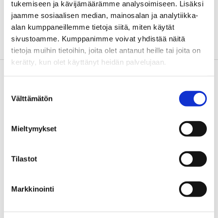
tukemiseen ja kävijämäärämme analysoimiseen. Lisäksi
Varten.
jaamme sosiaalisen median, mainosalan ja analytiikka-
alan kumppaneillemme tietoja siitä, miten käytät
sivustoamme. Kumppanimme voivat yhdistää näitä
tietoja muihin tietoihin, joita olet antanut heille tai joita on
kerätty, kun olet käyttänyt heidän palvelujaan.
Suostumuksen
Väitöskuiskaaja-blogi / Thesis
Välttämätön
valinta
Whisperer blog
Mieltymykset
Tarinoita väitöstutkimuksen ja muun
yliopistotutkimuksen ääreltä. Vaasan yliopiston jatko-
opiskelijoiden ja tutkijoiden yhteinen blogi.
Tilastot
Aiemmat blogipostaukset
löytyvät täältä
.
Markkinointi
Haluatko kirjoittaa Väitöskuiskaaja-blogiin? Lähetä
kirjoituksesi aiheeseen sopivan kuvan kanssa
osoitteeseen viestinta (ät) uwasa.fi