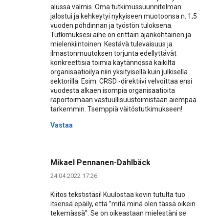
alussa valmis. Oma tutkimussuunnitelman
jalostui ja kehkeytyi nykyiseen muotoonsa n. 1,5
vuoden pohdinnan ja työstön tuloksena.
Tutkimuksesi aihe on erittäin ajankohtainen ja
mielenkiintoinen. Kestävä tulevaisuus ja
ilmastonmuutoksen torjunta edellyttävät
konkreettisia toimia käytännössä kaikilta
organisaatioilya niin yksityisellä kuin julkisella
sektorilla. Esim. CRSD -direktiivi velvoittaa ensi
vuodesta alkaen isompia organisaatioita
raportoimaan vastuullisuustoimistaan aiempaa
tarkemmin. Tsemppiä väitöstutkimukseen!
Vastaa
Mikael Pennanen-Dahlbäck
24.04.2022 17:26
Kiitos tekstistäsi! Kuulostaa kovin tutulta tuo
itsensä epäily, että ”mitä minä olen tässä oikein
tekemässä”. Se on oikeastaan mielestäni se