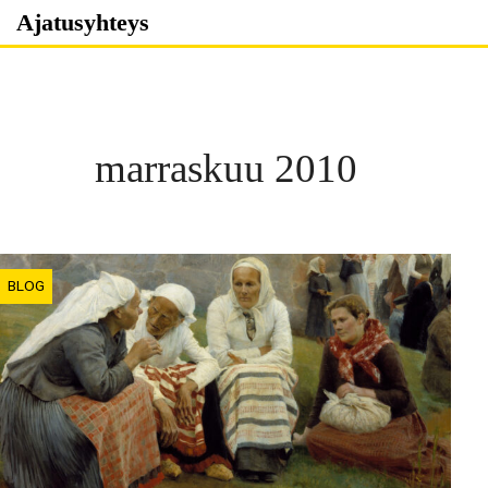
Skip
Ajatusyhteys
to
content
marraskuu 2010
BLOG