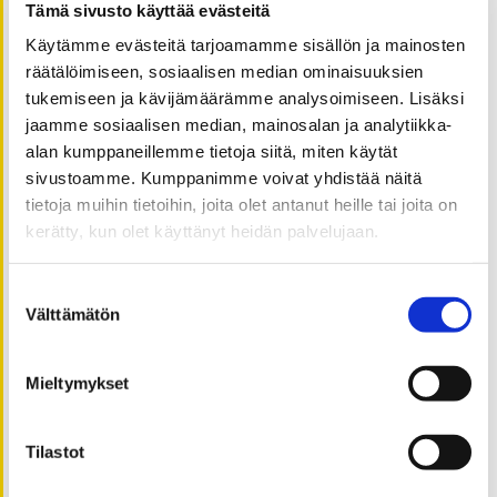
Tämä sivusto käyttää evästeitä
syyskuu 2021
Käytämme evästeitä tarjoamamme sisällön ja mainosten
elokuu 2021
räätälöimiseen, sosiaalisen median ominaisuuksien
kesäkuu 2021
tukemiseen ja kävijämäärämme analysoimiseen. Lisäksi
toukokuu 2021
jaamme sosiaalisen median, mainosalan ja analytiikka-
alan kumppaneillemme tietoja siitä, miten käytät
huhtikuu 2021
sivustoamme. Kumppanimme voivat yhdistää näitä
maaliskuu 2021
tietoja muihin tietoihin, joita olet antanut heille tai joita on
helmikuu 2021
kerätty, kun olet käyttänyt heidän palvelujaan.
tammikuu 2021
joulukuu 2020
Suostumuksen
marraskuu 2020
Välttämätön
valinta
lokakuu 2020
syyskuu 2020
Mieltymykset
elokuu 2020
heinäkuu 2020
Tilastot
kesäkuu 2020