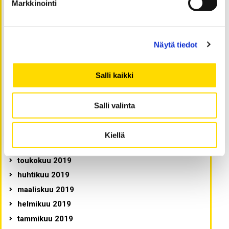
huhtikuu 2020
Markkinointi
maaliskuu 2020
helmikuu 2020
tammikuu 2020
Näytä tiedot
joulukuu 2019
marraskuu 2019
Salli kaikki
lokakuu 2019
syyskuu 2019
Salli valinta
elokuu 2019
heinäkuu 2019
Kiellä
kesäkuu 2019
toukokuu 2019
huhtikuu 2019
maaliskuu 2019
helmikuu 2019
tammikuu 2019