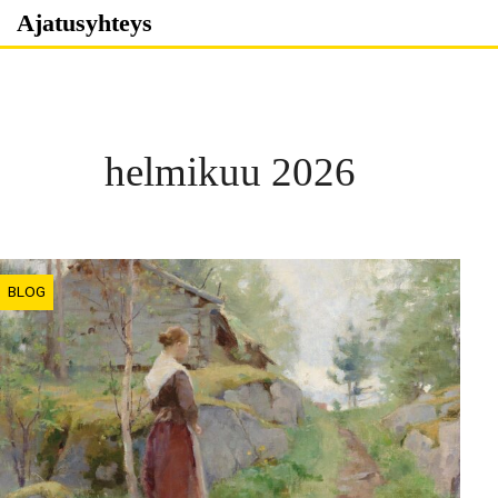
Skip
Ajatusyhteys
to
content
helmikuu 2026
BLOG