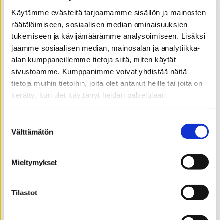
elokuu 2021
Käytämme evästeitä tarjoamamme sisällön ja mainosten
räätälöimiseen, sosiaalisen median ominaisuuksien
kesäkuu 2021
tukemiseen ja kävijämäärämme analysoimiseen. Lisäksi
toukokuu 2021
jaamme sosiaalisen median, mainosalan ja analytiikka-
huhtikuu 2021
alan kumppaneillemme tietoja siitä, miten käytät
maaliskuu 2021
sivustoamme. Kumppanimme voivat yhdistää näitä
helmikuu 2021
tietoja muihin tietoihin, joita olet antanut heille tai joita on
tammikuu 2021
kerätty, kun olet käyttänyt heidän palvelujaan.
joulukuu 2020
Suostumuksen
marraskuu 2020
Välttämätön
valinta
lokakuu 2020
syyskuu 2020
Mieltymykset
elokuu 2020
heinäkuu 2020
kesäkuu 2020
Tilastot
toukokuu 2020