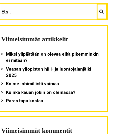
Haku
TSI:
Viimeisimmät artikkelit
Miksi ylipäätään on olevaa eikä pikemminkin
ei mitään?
Vaasan yliopiston hiili- ja luontojalanjälki
2025
Kolme inhimillistä voimaa
Kuinka kauan jokin on olemassa?
Paras tapa kostaa
Viimeisimmät kommentit