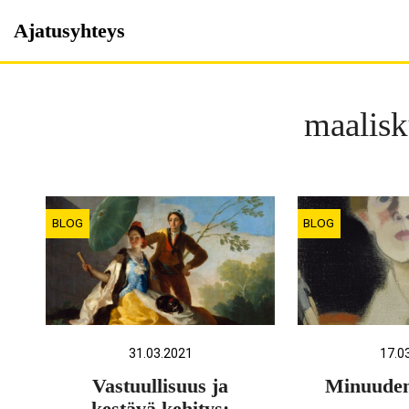
Skip
Ajatusyhteys
to
content
maalis
BLOG
BLOG
31.03.2021
17.0
Vastuullisuus ja
Minuuden