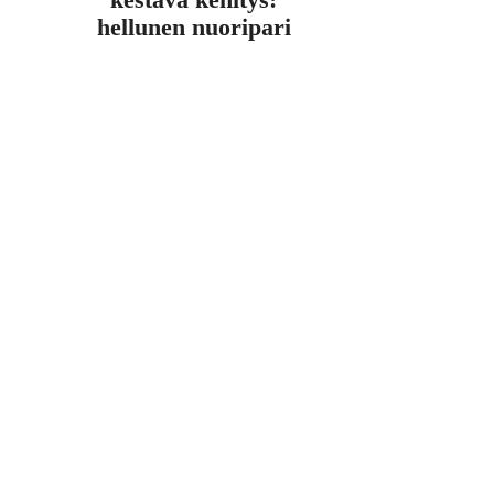
kestävä kehitys:
hellunen nuoripari