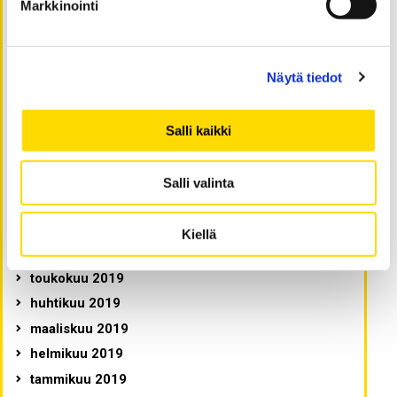
huhtikuu 2020
Markkinointi
maaliskuu 2020
helmikuu 2020
tammikuu 2020
Näytä tiedot
joulukuu 2019
marraskuu 2019
Salli kaikki
lokakuu 2019
syyskuu 2019
Salli valinta
elokuu 2019
heinäkuu 2019
Kiellä
kesäkuu 2019
toukokuu 2019
huhtikuu 2019
maaliskuu 2019
helmikuu 2019
tammikuu 2019