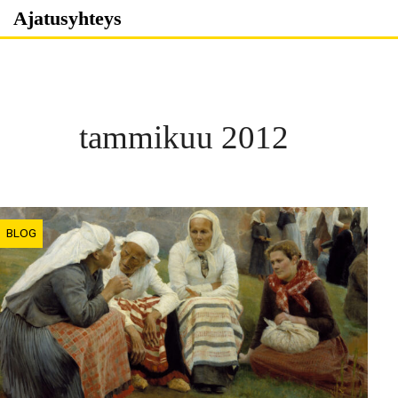
Skip
Ajatusyhteys
to
content
tammikuu 2012
BLOG