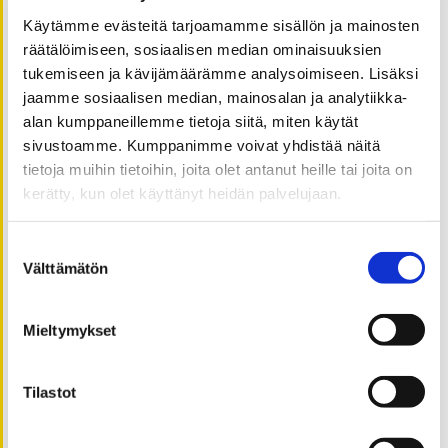
elokuu 2021
Käytämme evästeitä tarjoamamme sisällön ja mainosten
räätälöimiseen, sosiaalisen median ominaisuuksien
kesäkuu 2021
tukemiseen ja kävijämäärämme analysoimiseen. Lisäksi
toukokuu 2021
jaamme sosiaalisen median, mainosalan ja analytiikka-
huhtikuu 2021
alan kumppaneillemme tietoja siitä, miten käytät
maaliskuu 2021
sivustoamme. Kumppanimme voivat yhdistää näitä
helmikuu 2021
tietoja muihin tietoihin, joita olet antanut heille tai joita on
tammikuu 2021
kerätty, kun olet käyttänyt heidän palvelujaan.
joulukuu 2020
Suostumuksen
marraskuu 2020
Välttämätön
valinta
lokakuu 2020
syyskuu 2020
Mieltymykset
elokuu 2020
heinäkuu 2020
kesäkuu 2020
Tilastot
toukokuu 2020