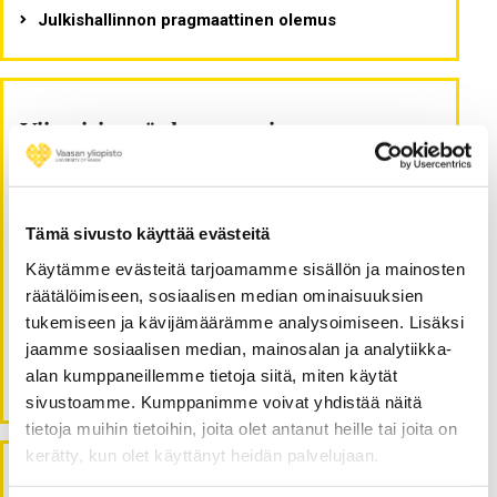
Julkishallinnon pragmaattinen olemus
Viimeisimmät kommentit
Nimetön
:
Julkishallinnon pragmaattinen olemus
Heikki Susiluoma
:
Tämä sivusto käyttää evästeitä
Julkishallinnon pragmaattinen olemus
Käytämme evästeitä tarjoamamme sisällön ja mainosten
Erkki Keski-Nisula
:
Superpositio
räätälöimiseen, sosiaalisen median ominaisuuksien
Ilkka Luoto
:
tukemiseen ja kävijämäärämme analysoimiseen. Lisäksi
Aluekehityksen johtaminen ja kilpapurjehdus
jaamme sosiaalisen median, mainosalan ja analytiikka-
Erkki Keski-Nisula
:
alan kumppaneillemme tietoja siitä, miten käytät
Aluekehityksen johtaminen ja kilpapurjehdus
sivustoamme. Kumppanimme voivat yhdistää näitä
tietoja muihin tietoihin, joita olet antanut heille tai joita on
kerätty, kun olet käyttänyt heidän palvelujaan.
Arkistot