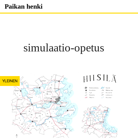
Skip
Paikan henki
to
content
simulaatio-opetus
YLEINEN