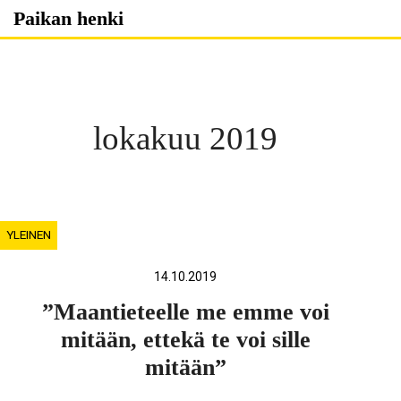
Skip
Paikan henki
to
content
lokakuu 2019
YLEINEN
14.10.2019
”Maantieteelle me emme voi
mitään, ettekä te voi sille
mitään”