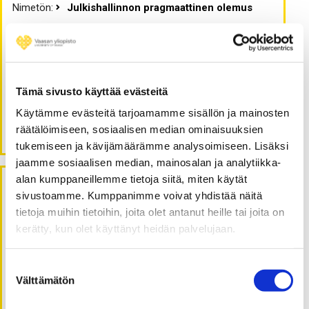
Nimetön
:
Julkishallinnon pragmaattinen olemus
Heikki Susiluoma
:
Julkishallinnon pragmaattinen olemus
Erkki Keski-Nisula
:
Superpositio
Ilkka Luoto
:
Tämä sivusto käyttää evästeitä
Aluekehityksen johtaminen ja kilpapurjehdus
Käytämme evästeitä tarjoamamme sisällön ja mainosten
Erkki Keski-Nisula
:
räätälöimiseen, sosiaalisen median ominaisuuksien
Aluekehityksen johtaminen ja kilpapurjehdus
tukemiseen ja kävijämäärämme analysoimiseen. Lisäksi
jaamme sosiaalisen median, mainosalan ja analytiikka-
alan kumppaneillemme tietoja siitä, miten käytät
sivustoamme. Kumppanimme voivat yhdistää näitä
Arkistot
tietoja muihin tietoihin, joita olet antanut heille tai joita on
kerätty, kun olet käyttänyt heidän palvelujaan.
lokakuu 2022
kesäkuu 2022
Suostumuksen
huhtikuu 2022
Välttämätön
valinta
tammikuu 2022