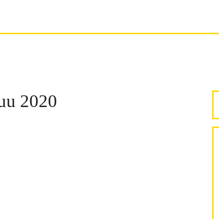
uu 2020
E