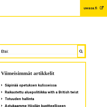
uwasa.fi
Haku
TSI:
Viimeisimmät artikkelit
Säpinää opetuksen kulisseissa
Raikastettu aluepolitiikka with a British twist
Totuuden hallinta
Astukaamme Hiisilän kuvitteelliseen