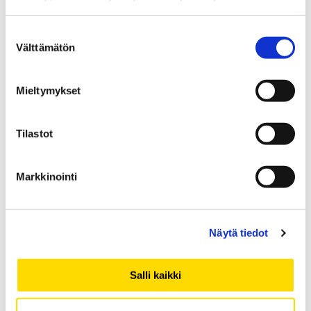
huhtikuu 2021
maaliskuu 2021
Suostumuksen
Välttämätön
helmikuu 2021
valinta
tammikuu 2021
joulukuu 2020
Mieltymykset
marraskuu 2020
lokakuu 2020
Tilastot
syyskuu 2020
elokuu 2020
Markkinointi
heinäkuu 2020
kesäkuu 2020
toukokuu 2020
Näytä tiedot
huhtikuu 2020
maaliskuu 2020
Salli kaikki
helmikuu 2020
tammikuu 2020