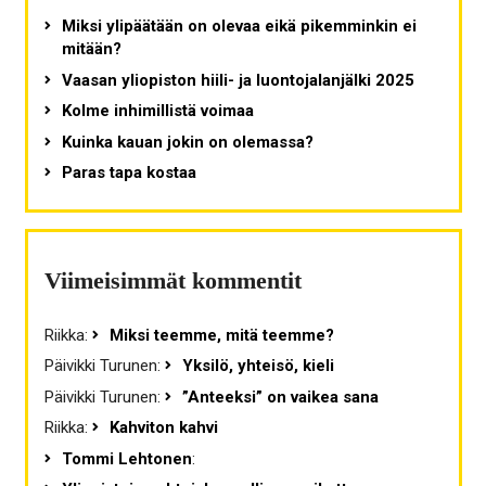
Miksi ylipäätään on olevaa eikä pikemminkin ei
mitään?
Vaasan yliopiston hiili- ja luontojalanjälki 2025
Kolme inhimillistä voimaa
Kuinka kauan jokin on olemassa?
Paras tapa kostaa
Viimeisimmät kommentit
Riikka
:
Miksi teemme, mitä teemme?
Päivikki Turunen
:
Yksilö, yhteisö, kieli
Päivikki Turunen
:
”Anteeksi” on vaikea sana
Riikka
:
Kahviton kahvi
Tommi Lehtonen
: