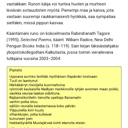
vastakkain. Runon lukija voi tuntea huolen ja murheen
leviävän sotauutisten myötä. Pienempi maa ja kansa, jota
vastaan suurempi raukkamaisesti hyökkää, saa sympatiaa
sieltäkin, missä pippuri kasvaa.
Kääntämäni runo on kokoelmasta Rabindranath Tagore
(1995),
Selected Poems
, käänt. William Radice, New Delhi:
Penguin Books India (s. 118–119). Sain kirjan läksiäislahjaksi
yliopistokollegoiltani Kalkutasta, jossa toimin vierailevana
tutkijana vuosina 2003–2004.