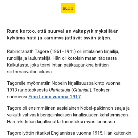
BLOG
Runo kertoo, että suurvallan valtapyrkimyksillään
kylvämä hätä ja kärsimys jättävät syvän jäljen.
Rabindranath Tagore (1861–1941) oli intialainen kirjailija,
runoilija ja lauluntekijä. Hän oli kotoisin maan itäosasta
Kalkutasta, joka toimi Intian pääkaupunkina brittien
siirtomaavallan aikana.
Tagorelle myönnettiin Nobelin kirjallisuuspalkinto vuonna
1913 runoteoksesta
Uhrilauluja
(
Gitanjali
). Teoksen
suomensi
Eino Leino vuonna 1917
.
Tagore oli ensimmäinen aasialainen Nobel-palkinnon saaja ja
vaikutti vahvasti bengalinkielisen kirjallisuuden kehittymiseen.
Hän teki Intian kirjallisuutta tunnetuksi myös lännessä.
Tagore lyötiin ritariksi Englannissa vuonna 1915. Hän kuitenkin