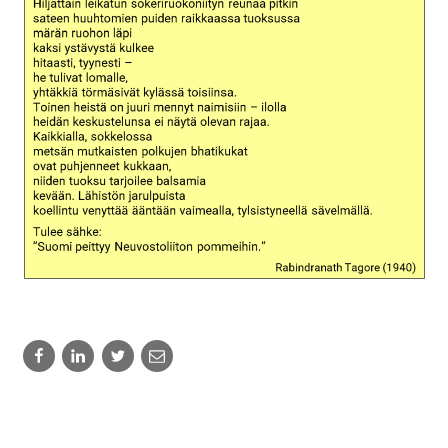
Share
Share
Share
Share
to:
to:
to:
to:
facebook
linkedin
twitter
email