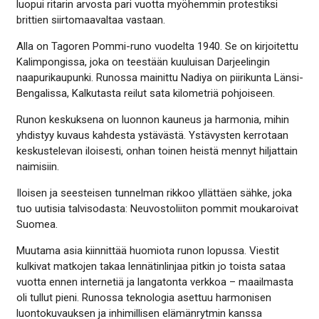
luopui ritarin arvosta pari vuotta myöhemmin protestiksi
brittien siirtomaavaltaa vastaan.
Alla on Tagoren Pommi-runo vuodelta 1940. Se on kirjoitettu
Kalimpongissa, joka on teestään kuuluisan Darjeelingin
naapurikaupunki. Runossa mainittu Nadiya on piirikunta Länsi-
Bengalissa, Kalkutasta reilut sata kilometriä pohjoiseen.
Runon keskuksena on luonnon kauneus ja harmonia, mihin
yhdistyy kuvaus kahdesta ystävästä. Ystävysten kerrotaan
keskustelevan iloisesti, onhan toinen heistä mennyt hiljattain
naimisiin.
Iloisen ja seesteisen tunnelman rikkoo yllättäen sähke, joka
tuo uutisia talvisodasta: Neuvostoliiton pommit moukaroivat
Suomea.
Muutama asia kiinnittää huomiota runon lopussa. Viestit
kulkivat matkojen takaa lennätinlinjaa pitkin jo toista sataa
vuotta ennen internetiä ja langatonta verkkoa – maailmasta
oli tullut pieni. Runossa teknologia asettuu harmonisen
luontokuvauksen ja inhimillisen elämänrytmin kanssa