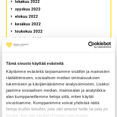
lokakuu 2022
syyskuu 2022
elokuu 2022
kesäkuu 2022
toukokuu 2022
huhtikuu 2022
maaliskuu 2022
helmikuu 2022
tammikuu 2022
Tämä sivusto käyttää evästeitä
joulukuu 2021
Käytämme evästeitä tarjoamamme sisällön ja mainosten
marraskuu 2021
räätälöimiseen, sosiaalisen median ominaisuuksien
lokakuu 2021
tukemiseen ja kävijämäärämme analysoimiseen. Lisäksi
jaamme sosiaalisen median, mainosalan ja analytiikka-
syyskuu 2021
alan kumppaneillemme tietoja siitä, miten käytät
elokuu 2021
sivustoamme. Kumppanimme voivat yhdistää näitä
kesäkuu 2021
tietoja muihin tietoihin, joita olet antanut heille tai joita on
toukokuu 2021
kerätty, kun olet käyttänyt heidän palvelujaan.