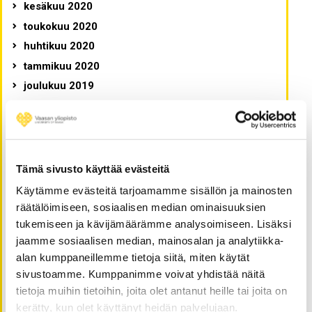
kesäkuu 2020
toukokuu 2020
huhtikuu 2020
tammikuu 2020
joulukuu 2019
marraskuu 2019
lokakuu 2019
syyskuu 2019
elokuu 2019
Tämä sivusto käyttää evästeitä
toukokuu 2019
Käytämme evästeitä tarjoamamme sisällön ja mainosten
huhtikuu 2019
räätälöimiseen, sosiaalisen median ominaisuuksien
tukemiseen ja kävijämäärämme analysoimiseen. Lisäksi
helmikuu 2019
jaamme sosiaalisen median, mainosalan ja analytiikka-
tammikuu 2019
alan kumppaneillemme tietoja siitä, miten käytät
joulukuu 2018
sivustoamme. Kumppanimme voivat yhdistää näitä
marraskuu 2018
tietoja muihin tietoihin, joita olet antanut heille tai joita on
lokakuu 2018
kerätty, kun olet käyttänyt heidän palvelujaan.