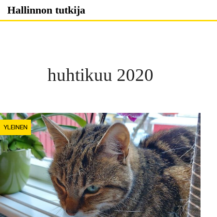
Skip
Hallinnon tutkija
to
content
huhtikuu 2020
YLEINEN