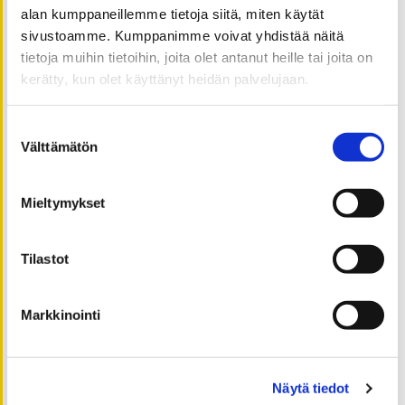
toukokuu 2019
alan kumppaneillemme tietoja siitä, miten käytät
huhtikuu 2019
sivustoamme. Kumppanimme voivat yhdistää näitä
helmikuu 2019
tietoja muihin tietoihin, joita olet antanut heille tai joita on
kerätty, kun olet käyttänyt heidän palvelujaan.
tammikuu 2019
joulukuu 2018
Suostumuksen
marraskuu 2018
Välttämätön
valinta
lokakuu 2018
syyskuu 2018
Mieltymykset
elokuu 2018
toukokuu 2018
Tilastot
maaliskuu 2018
helmikuu 2018
tammikuu 2018
Markkinointi
joulukuu 2017
marraskuu 2017
Näytä tiedot
lokakuu 2017