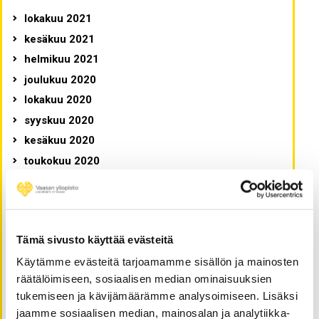
lokakuu 2021
kesäkuu 2021
helmikuu 2021
joulukuu 2020
lokakuu 2020
syyskuu 2020
kesäkuu 2020
toukokuu 2020
huhtikuu 2020
tammikuu 2020
joulukuu 2019
Tämä sivusto käyttää evästeitä
marraskuu 2019
Käytämme evästeitä tarjoamamme sisällön ja mainosten
lokakuu 2019
räätälöimiseen, sosiaalisen median ominaisuuksien
syyskuu 2019
tukemiseen ja kävijämäärämme analysoimiseen. Lisäksi
elokuu 2019
jaamme sosiaalisen median, mainosalan ja analytiikka-