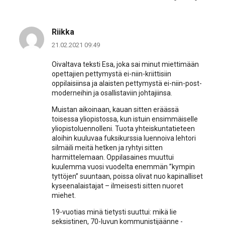
Riikka
21.02.2021 09:49
Oivaltava teksti Esa, joka sai minut miettimään
opettajien pettymystä ei-niin-kriittisiin
oppilaisiinsa ja alaisten pettymystä ei-niin-post-
moderneihin ja osallistaviin johtajiinsa.
Muistan aikoinaan, kauan sitten eräässä
toisessa yliopistossa, kun istuin ensimmäiselle
yliopistoluennolleni. Tuota yhteiskuntatieteen
aloihin kuuluvaa fuksikurssia luennoiva lehtori
silmäili meitä hetken ja ryhtyi sitten
harmittelemaan. Oppilasaines muuttui
kuulemma vuosi vuodelta enemmän ”kympin
tyttöjen” suuntaan, poissa olivat nuo kapinalliset
kyseenalaistajat – ilmeisesti sitten nuoret
miehet.
19-vuotias minä tietysti suuttui: mikä lie
seksistinen, 70-luvun kommunistijäänne -