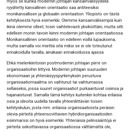
myös se kuinka modernin johtajan kansainvälisyydellä
ryyditetty kansallinen orientaatio saa antiteesiksi
monikansallisen ja globaalin orientaation. Yliopisto on tästä
kehityksestä hyvä esimerkki. Olemme kansainvälisempiä kuin
ikinä olemme olleet, tosin vaihtelevasti yksiköittäin, mutta silti
edelleen monin tavoin kiinni modernin johtajan orientaatiossa.
Monikansallinen orientaatio on edelleen esillä lupauksena,
mutta samalla voi miettiä sitä miksi se ei ole toteutunut
ennakoidulla tavalla, ainakaan ennakoidussa ajassa.
Ehkä mielenkiintoisin postmodernin johtajan piirre on
organisaatioihin liittyvä. Modernin johtajan suuruuden
ekonomiaan ja yhtenäisyyspyrkimyksiin perustuva
organisaatiomaailma on vaihtunut tai vaihtumassa
sellaiseksi, jossa suuret organisaatiot purkaantuvat osiinsa ja
hajanaistuvat. Samalla tämä kehitys kuitenkin kohtaa erilaisia
osia ja ideoita uudella tavalla yhteenliittävän toisen
kehityskulun, josta mm. erilaisia organisaatioista peräisin
olevia piirteitä yhteensovittavien hybridiorganisaatioiden
esiinmarssi on hyvä esimerkki. Yhtenäisiä pelinsääntöjä ei
piirteitä sekoittavassa organisaatiossa välttämättä ole,