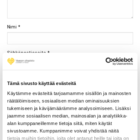
Nimi
*
Sähköpostiosoite
*
Kotisivu
Tämä sivusto käyttää evästeitä
Käytämme evästeitä tarjoamamme sisällön ja mainosten
räätälöimiseen, sosiaalisen median ominaisuuksien
tukemiseen ja kävijämäärämme analysoimiseen. Lisäksi
Tallenna Nimeni, Sähköpostiosoitteeni Ja Kotisivuni
jaamme sosiaalisen median, mainosalan ja analytiikka-
Tähän Selaimeen Seuraavaa Kommentointikertaa
alan kumppaneillemme tietoja siitä, miten käytät
Varten.
sivustoamme. Kumppanimme voivat yhdistää näitä
tietoja muihin tietoihin, joita olet antanut heille tai joita on