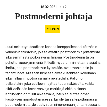
18.02.2021
2
Postmoderni johtaja
YLEINEN
Juuri selätetyn deadlinen kanssa kamppaillessani törmäsin
vanhoihin teksteihin, joissa avattiin postmodernia johtamista
aikaisemmasta poikkeavana ilmiönä. Postmodernista on
puhuttu vuosikymmeniä. Pitkälti myös on niin, että ne asiat ja
ilmiöt, joita postmoderniin kytketään, ovat monin osin jo
tapahtuneet. Missään nimessä eivät kuitenkaan kokonaan,
eikä millään muotoa samalla aikataululla. Paljon on
sellaistakin, joka edelleen näyttää todennäköiseltä, vaikkei
siitä vieläkään kovin vahvoja merkkejä ehkä olekaan.
Kritiikkiäkin on tullut aika tavalla, joten se auttaa oman
käsityksen muodostamisessa. En ole tässä kirjoittamassa
postmodernista yleisesti, vaan nimenomaan johtamisessa ja