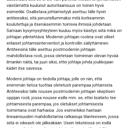
väistämättä kuulunut autoritaarisuus on toinen hyvä
esimerkki. Osallistava johtamistyyli asettuu tälle hyvin
antiteesiksi, sitä perustellummaksi mitä korkeammin
koulutettuja ja itsenäisemmin toimivia ihmisiä johdetaan.
Samaan kysymysyhteyteen kuuluu myös käsitys siitä mikä on
johtajan ydintehtävä. Modernin johtajan roolina ovat olleet
erilaiset johtamisinterventiot ja kontrollin säilyttäminen.
Antiteesinä tälle asettuu postmodernin johtajan
mahdollistava rooli, jossa oletetaan toiminnan olevan hyvää
ilmankin näitä, tai juuri siksi, ettei johtaja johda joukkojaan
kädet itse savessa.
Moderni johtaja on tiedolla johtaja, jolle on niin, että
enemmän tietoa tuottaa oletetusti parempaa johtamista.
Antiteesiksi tälle nousee postmodernin johtajan skeptisen
oppijan rooli, jossa nousee esille mm. se, ettei lisätieto tee
johtamisesta parempaa, jos oletukset johtamisesta
toimintana ovat harhaisia. Jos esimerkiksi haetaan
lineaarisuuden mahdollistamia ratkaisuja tilanteeseen, jossa
siitä ei oikeasti ole jälkeäkään. Usein teksteissä on esillä