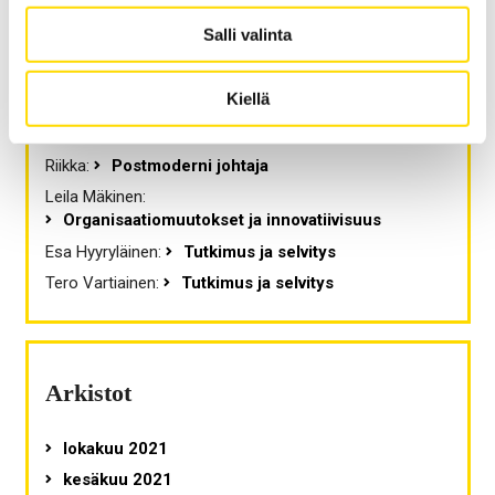
Salli valinta
Viimeisimmät kommentit
Kiellä
Esa Hyyryläinen
:
Postmoderni johtaja
Riikka
:
Postmoderni johtaja
Leila Mäkinen
:
Organisaatiomuutokset ja innovatiivisuus
Esa Hyyryläinen
:
Tutkimus ja selvitys
Tero Vartiainen
:
Tutkimus ja selvitys
Arkistot
lokakuu 2021
kesäkuu 2021