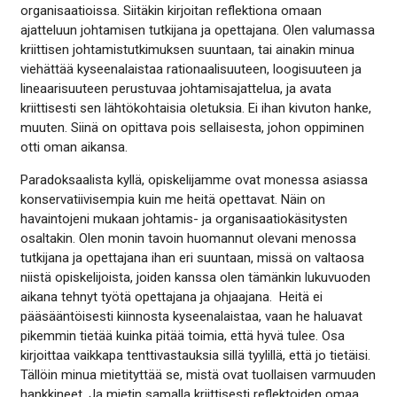
organisaatioissa. Siitäkin kirjoitan reflektiona omaan
ajatteluun johtamisen tutkijana ja opettajana. Olen valumassa
kriittisen johtamistutkimuksen suuntaan, tai ainakin minua
viehättää kyseenalaistaa rationaalisuuteen, loogisuuteen ja
lineaarisuuteen perustuvaa johtamisajattelua, ja avata
kriittisesti sen lähtökohtaisia oletuksia. Ei ihan kivuton hanke,
muuten. Siinä on opittava pois sellaisesta, johon oppiminen
otti oman aikansa.
Paradoksaalista kyllä, opiskelijamme ovat monessa asiassa
konservatiivisempia kuin me heitä opettavat. Näin on
havaintojeni mukaan johtamis- ja organisaatiokäsitysten
osaltakin. Olen monin tavoin huomannut olevani menossa
tutkijana ja opettajana ihan eri suuntaan, missä on valtaosa
niistä opiskelijoista, joiden kanssa olen tämänkin lukuvuoden
aikana tehnyt työtä opettajana ja ohjaajana. Heitä ei
pääsääntöisesti kiinnosta kyseenalaistaa, vaan he haluavat
pikemmin tietää kuinka pitää toimia, että hyvä tulee. Osa
kirjoittaa vaikkapa tenttivastauksia sillä tyylillä, että jo tietäisi.
Tällöin minua mietityttää se, mistä ovat tuollaisen varmuuden
hankkineet. Ja mietin samalla kriittisesti reflektoiden omaa