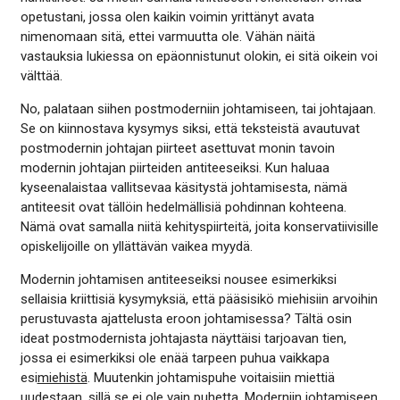
opetustani, jossa olen kaikin voimin yrittänyt avata
nimenomaan sitä, ettei varmuutta ole. Vähän näitä
vastauksia lukiessa on epäonnistunut olokin, ei sitä oikein voi
välttää.
No, palataan siihen postmoderniin johtamiseen, tai johtajaan.
Se on kiinnostava kysymys siksi, että teksteistä avautuvat
postmodernin johtajan piirteet asettuvat monin tavoin
modernin johtajan piirteiden antiteeseiksi. Kun haluaa
kyseenalaistaa vallitsevaa käsitystä johtamisesta, nämä
antiteesit ovat tällöin hedelmällisiä pohdinnan kohteena.
Nämä ovat samalla niitä kehityspiirteitä, joita konservatiivisille
opiskelijoille on yllättävän vaikea myydä.
Modernin johtamisen antiteeseiksi nousee esimerkiksi
sellaisia kriittisiä kysymyksiä, että pääsisikö miehisiin arvoihin
perustuvasta ajattelusta eroon johtamisessa? Tältä osin
ideat postmodernista johtajasta näyttäisi tarjoavan tien,
jossa ei esimerkiksi ole enää tarpeen puhua vaikkapa
esi
miehistä
. Muutenkin johtamispuhe voitaisiin miettiä
uudestaan, sillä se ei ole vain puhetta. Moderniin johtamiseen