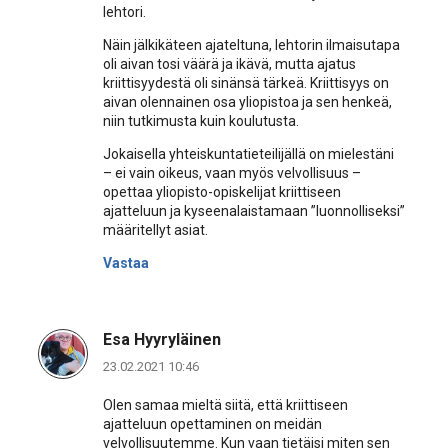
lehtori.
Näin jälkikäteen ajateltuna, lehtorin ilmaisutapa
oli aivan tosi väärä ja ikävä, mutta ajatus
kriittisyydestä oli sinänsä tärkeä. Kriittisyys on
aivan olennainen osa yliopistoa ja sen henkeä,
niin tutkimusta kuin koulutusta.
Jokaisella yhteiskuntatieteilijällä on mielestäni
– ei vain oikeus, vaan myös velvollisuus –
opettaa yliopisto-opiskelijat kriittiseen
ajatteluun ja kyseenalaistamaan ”luonnolliseksi”
määritellyt asiat.
Vastaa
Esa Hyyryläinen
23.02.2021 10:46
Olen samaa mieltä siitä, että kriittiseen
ajatteluun opettaminen on meidän
velvollisuutemme. Kun vaan tietäisi miten sen