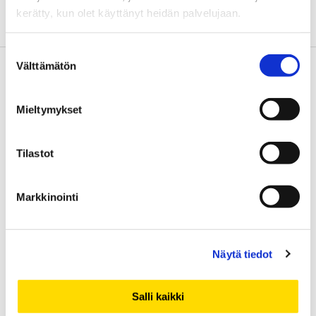
kerätty, kun olet käyttänyt heidän palvelujaan.
Suostumuksen
Välttämätön
valinta
Haku
ETSI:
Mieltymykset
Tilastot
Viimeisimmät artikkelit
Markkinointi
Kuuta taivaalta tavoittelevan organisaation on
syytä tunnistaa paradoksinsa
Tulevaisuutta ei ole hankalaa ennustaa
Näytä tiedot
Postmoderni johtaja
Organisaatiomuutokset ja innovatiivisuus
Opposition paradoksi
Salli kaikki