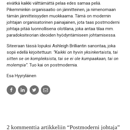
eivätkä kaikki välttämättä pelaa edes samaa peliä.
Pikemminkin organisaatio on jännitteinen, ja nimenomaan
tämän jännitteisyyden muokkaama. Tämä on modernin
johtajan organisatorinen painajainen, jota taas postmoderni
johtaja pitää luonnollisena olotilana, joka antaa tilaa mm.
paradoksiteorian ideoiden hyödyntämiseen johtamisessa.
Siteeraan tässä lopuksi Ashleigh Brilliantin sanontaa, joka
sopii edellä kirjoitettuun:
”Kaikki on hyvin yksinkertaista, tai
sitten se on kompleksista, tai se ei ole kumpaakaan, tai on
molempia”
. Tuo kai on postmodernia.
Esa Hyyryläinen
Share
Share
Share
Share
to:
to:
to:
to:
facebook
linkedin
twitter
email
2 kommenttia artikkeliin “
Postmoderni johtaja
”