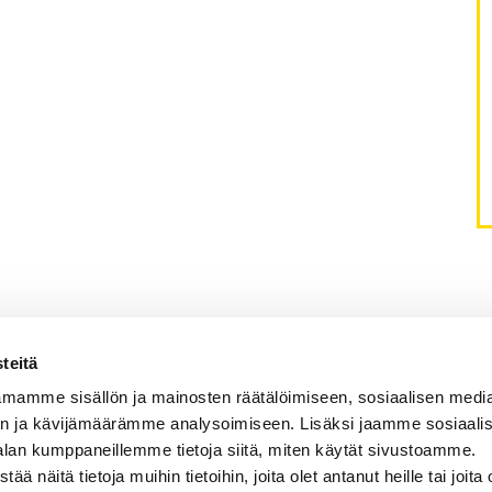
teitä
 tutkija
mamme sisällön ja mainosten räätälöimiseen, sosiaalisen medi
ppiaineessa. Kiinnostunut
n ja kävijämäärämme analysoimiseen. Lisäksi jaamme sosiaali
liittyvästä.
alan kumppaneillemme tietoja siitä, miten käytät sivustoamme.
näitä tietoja muihin tietoihin, joita olet antanut heille tai joita 