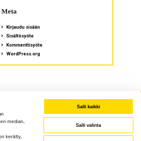
Meta
Kirjaudu sisään
Sisältösyöte
Kommenttisyöte
WordPress.org
Salli kaikki
an
sen median,
Salli valinta
on kerätty,