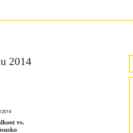
uu 2014
E
0.2014
lkoot vs.
ösusko