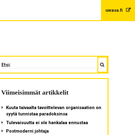
uwasa.fi
Haku
TSI:
Viimeisimmät artikkelit
Kuuta taivaalta tavoittelevan organisaation on
syytä tunnistaa paradoksinsa
Tulevaisuutta ei ole hankalaa ennustaa
Postmoderni johtaja