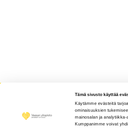
Tämä sivusto käyttää eväs
Esa Hyyryläinen - Hallinnon
Käytämme evästeitä tarjoa
Hallintotieteen professori julkisjohtamisen o
ominaisuuksien tukemisee
kutakuinkin kaikesta hallintoon ja johtamiseen 
mainosalan ja analytiikka-
Kumppanimme voivat yhdistää 