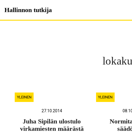
Skip
Hallinnon tutkija
to
content
lokak
YLEINEN
YLEINEN
27.10.2014
08.1
Juha Sipilän ulostulo
Normita
virkamiesten määrästä
sääd