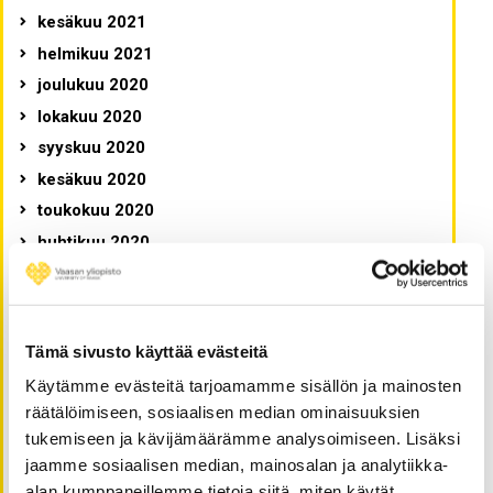
kesäkuu 2021
helmikuu 2021
joulukuu 2020
lokakuu 2020
syyskuu 2020
kesäkuu 2020
toukokuu 2020
huhtikuu 2020
tammikuu 2020
joulukuu 2019
marraskuu 2019
Tämä sivusto käyttää evästeitä
lokakuu 2019
Käytämme evästeitä tarjoamamme sisällön ja mainosten
syyskuu 2019
räätälöimiseen, sosiaalisen median ominaisuuksien
elokuu 2019
tukemiseen ja kävijämäärämme analysoimiseen. Lisäksi
toukokuu 2019
jaamme sosiaalisen median, mainosalan ja analytiikka-
alan kumppaneillemme tietoja siitä, miten käytät
huhtikuu 2019