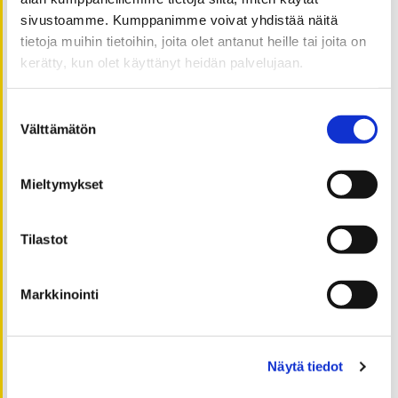
sivustoamme. Kumppanimme voivat yhdistää näitä
helmikuu 2019
tietoja muihin tietoihin, joita olet antanut heille tai joita on
tammikuu 2019
kerätty, kun olet käyttänyt heidän palvelujaan.
joulukuu 2018
marraskuu 2018
Suostumuksen
lokakuu 2018
Välttämätön
valinta
syyskuu 2018
elokuu 2018
Mieltymykset
toukokuu 2018
maaliskuu 2018
Tilastot
helmikuu 2018
tammikuu 2018
Markkinointi
joulukuu 2017
marraskuu 2017
lokakuu 2017
Näytä tiedot
syyskuu 2017