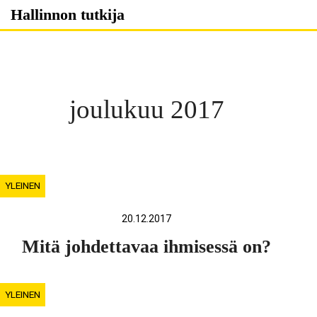
Skip
Hallinnon tutkija
to
content
joulukuu 2017
YLEINEN
20.12.2017
Mitä johdettavaa ihmisessä on?
YLEINEN