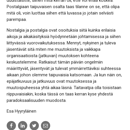
uudistaisitte, siihen mitä kerran oli, ette voi enää koskea.
Postalgiaan taipuvaisen osalta taas tilanne on se, että olipa
mitä oli, voin luottaa siihen että luvassa jo jotain selvästi
parempaa.
Nostalgia ja postalgia ovat osoituksia siitä kuinka erilaisia
aikoja ja aikakäsityksiä hyödynnetään johtamisessa ja siihen
liittyvässä vuorovaikutuksessa. Mennyt, nykyinen ja tuleva
jäsentävät sitä miten me muutoksista ja vaikkapa
organisaatioista (jatkuvan) muutoksen kohteena
keskustelemme. Ratkaisut tämän päivän ongelmiin
määrittyvät, jäsentyvät ja tulevat ymmärrettäviksi suhteessa
aikaan johon olemme taipuvaisia katsomaan. Ja kun näin on,
epäjatkuvuus ja jatkuvuus ovat muutoksessa ja
muutospuheessa yhtä aikaa läsnä. Taitavatpa olla toisistaan
riippuvaisiakin, koska tässä on taas kerran kyse yhdestä
paradoksaalisuuden muodosta.
Esa Hyyryläinen
Share
Share
Share
Share
to:
to:
to:
to: