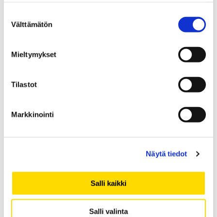
lokakuu 2018
Suostumuksen
Välttämätön
syyskuu 2018
valinta
elokuu 2018
toukokuu 2018
Mieltymykset
maaliskuu 2018
helmikuu 2018
Tilastot
tammikuu 2018
joulukuu 2017
Markkinointi
marraskuu 2017
lokakuu 2017
syyskuu 2017
Näytä tiedot
elokuu 2017
kesäkuu 2017
Salli kaikki
maaliskuu 2017
helmikuu 2017
Salli valinta