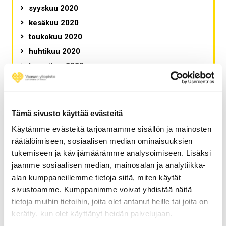
syyskuu 2020
kesäkuu 2020
toukokuu 2020
huhtikuu 2020
tammikuu 2020
joulukuu 2019
marraskuu 2019
lokakuu 2019
Tämä sivusto käyttää evästeitä
syyskuu 2019
Käytämme evästeitä tarjoamamme sisällön ja mainosten
elokuu 2019
räätälöimiseen, sosiaalisen median ominaisuuksien
toukokuu 2019
tukemiseen ja kävijämäärämme analysoimiseen. Lisäksi
jaamme sosiaalisen median, mainosalan ja analytiikka-
huhtikuu 2019
alan kumppaneillemme tietoja siitä, miten käytät
helmikuu 2019
sivustoamme. Kumppanimme voivat yhdistää näitä
tammikuu 2019
tietoja muihin tietoihin, joita olet antanut heille tai joita on
joulukuu 2018
kerätty, kun olet käyttänyt heidän palvelujaan.
marraskuu 2018