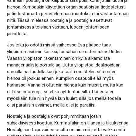
vanhaan, postalgia on kaipuuta siitä pois, kohti jotain uutta ja
hienoa. Kumpaakin käytetään organisaatioissa tiedostetusti
ja tiedostamatta perustelemaan muutoksia tai vastustamaan
niitä. Tässä mielessä nostalgia ja postalgia asettuvat
johtamisessa toisiaan vastaan, luoden johtamiseen
jännitteitä.
Jos joku jo odotti missä vaiheessa Esa pääsee taas
yliopiston asioihin käsiksi, tässähän se sitten tulee. Uuden
Vaasan yliopiston rakentaminen on kyllä aikamoista
manageriaalista postalgiaa. Uutta yliopistoa idealisoidaan
samalla hartaudella kun joku täällä muistelee sitä miten
hienoa oli joskus ennen. Kumpikin osapuoli elää myös
harhassa. Vanha ei ollut niin hienoa kuin muistit, mutta kun
olit itse nuorempi, se ehkä nyt tuntuu siltä. Uudesta ei
myöskään tule niin hyvää kun luulet, sillä jos meillä todella
olisi paratiisin avaimet, meillä olisi jo paratiisi.
Nostalgia ja postalgia ovat pohjimmiltaan jotain
subjektiivisesti koettua. Kummallakin on tilansa ja tilauksensa.
Nostalgiaan taipuvaisen osalta on aina niin, että vaikka mitä