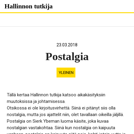
Skip
Hallinnon tutkija
to
content
23.03.2018
Postalgia
YLEINEN
Tällä kertaa Hallinnon tutkija katsoo aikakäsityksiin
muutoksissa ja johtamisessa.
Otsikossa ei ole kirjoitusvirhettä. Siinä ei pitänyt siis olla
nostalgia, mutta jos ajattelit niin, olet tavallaan oikeilla jäljillä.
Postalgia on Sierk Ybeman luoma käsite, joka kuvaa
nostalgian vastakohtaa. Siinä kun nostalgia on kaipuuta