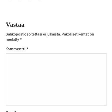
facebook
linkedin
twitter
email
Vastaa
Sähköpostiosoitettasi ei julkaista.
Pakolliset kentät on
merkitty
*
Kommentti
*