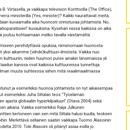
B. Virtasella, ja vaikkapa television Konttorilla (The Office),
herra ministerillä (Yes, minister)? Kaikki naurattavat meitä,
saadaan kuvaamalla aika huonosti onnistuvaa johtamista. No,
atioparatiisien” kuvauksina. Kysehän niissä kaikissa on aika
sä joutuu kohtaamaan melko tavalla väistämättä.
htamiseen perehdyttäviä opuksia, nimenomaan huonosta
 yksi aikamme (viihde)kulttuuri-ilmiöistä. Vaikka nuo
yyn kulttuuriin, niiden huumori puree ainakin länsimaissa yli
laadun kanssa ovat kaikissa kulttuureissa tunnettuja.
 ilman muuta suhteessa siihen mitä reaalimaailmassa
tunut ja esimerkiksi huonoa johtamista on nyt aikaisempaa
 esimerkiksi Juha Siltalan teos ”Työelämän
en ajasta globaaliin hyperkilpailuun” (Otava 2004) sekä
sen aikana. Vaikka esimerkiksi Raija Julkunen
nttien kertoneen vain sen mitä Siltala halusi kuulla, teoksen
oihin. Merkittävä sellainen saatiin vaikkapa Tuomo Alasoinin
lta 2010. Toki Alasoini oli pitänyt asiaa esillä jo