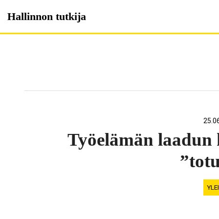
Skip
Hallinnon tutkija
to
content
25.0
Työelämän laadun 
”tot
YLE