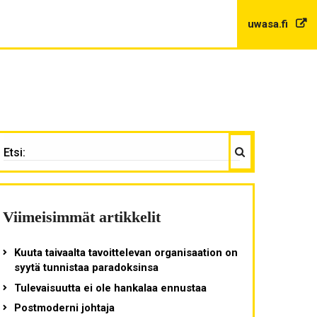
uwasa.fi
Haku
TSI:
Viimeisimmät artikkelit
Kuuta taivaalta tavoittelevan organisaation on
syytä tunnistaa paradoksinsa
Tulevaisuutta ei ole hankalaa ennustaa
Postmoderni johtaja