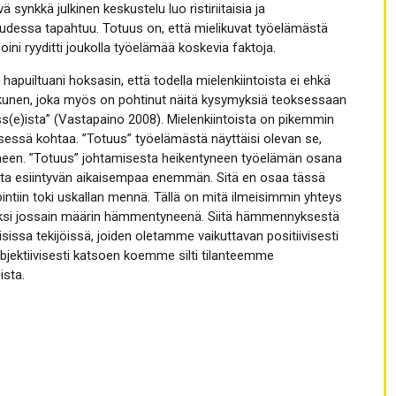
 synkkä julkinen keskustelu luo ristiriitaisia ja
suudessa tapahtuu. Totuus on, että mielikuvat työelämästä
ini ryyditti joukolla työelämää koskevia faktoja.
hapuiltuani hoksasin, että todella mielenkiintoista ei ehkä
Julkunen, joka myös on pohtinut näitä kysymyksiä teoksessaan
s(e)ista” (Vastapaino 2008). Mielenkiintoista on pikemmin
yksessä kohtaa. ”Totuus” työelämästä näyttäisi olevan se,
yneen. ”Totuus” johtamisesta heikentyneen työelämän osana
sta esiintyvän aikaisempaa enemmän. Sitä en osaa tässä
ntiin toki uskallan mennä. Tällä on mitä ilmeisimmin yhteys
usiksi jossain määrin hämmentyneenä. Siitä hämmennyksestä
isissa tekijöissä, joiden oletamme vaikuttavan positiivisesti
bjektiivisesti katsoen koemme silti tilanteemme
ista.