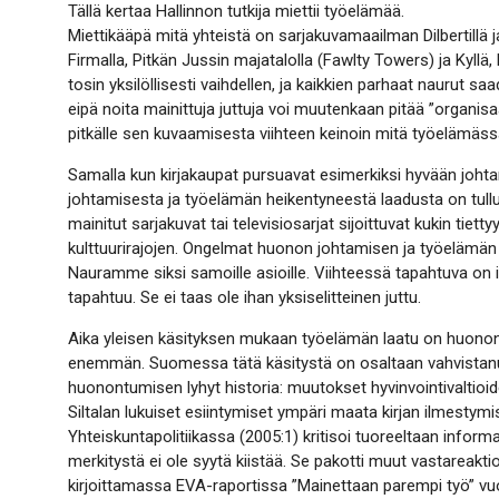
Tällä kertaa Hallinnon tutkija miettii työelämää.
Miettikääpä mitä yhteistä on sarjakuvamaailman Dilbertillä ja 
Firmalla, Pitkän Jussin majatalolla (Fawlty Towers) ja Kyllä, 
tosin yksilöllisesti vaihdellen, ja kaikkien parhaat naurut 
eipä noita mainittuja juttuja voi muutenkaan pitää ”organisa
pitkälle sen kuvaamisesta viihteen keinoin mitä työelämäs
Samalla kun kirjakaupat pursuavat esimerkiksi hyvään jo
johtamisesta ja työelämän heikentyneestä laadusta on tullut
mainitut sarjakuvat tai televisiosarjat sijoittuvat kukin tiett
kulttuurirajojen. Ongelmat huonon johtamisen ja työelämän 
Nauramme siksi samoille asioille. Viihteessä tapahtuva on
tapahtuu. Se ei taas ole ihan yksiselitteinen juttu.
Aika yleisen käsityksen mukaan työelämän laatu on huonon
enemmän. Suomessa tätä käsitystä on osaltaan vahvistanut
huonontumisen lyhyt historia: muutokset hyvinvointivaltioid
Siltalan lukuiset esiintymiset ympäri maata kirjan ilmestymi
Yhteiskuntapolitiikassa (2005:1) kritisoi tuoreeltaan informa
merkitystä ei ole syytä kiistää. Se pakotti muut vastareakti
kirjoittamassa EVA-raportissa ”Mainettaan parempi työ” vuode