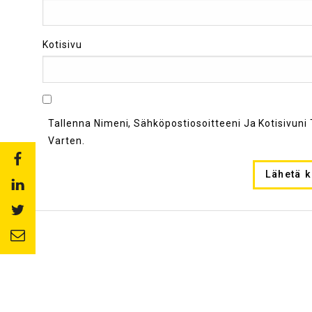
Kotisivu
Tallenna Nimeni, Sähköpostiosoitteeni Ja Kotisivu
Varten.
Share
to:
Share
facebook
to:
Share
linkedin
to:
Share
twitter
to:
email