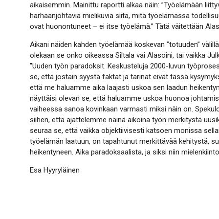
aikaisemmin. Mainittu raportti alkaa näin: ”Työelämään liittyvä
harhaanjohtavia mielikuvia siitä, mitä työelämässä todelli
ovat huonontuneet – ei itse työelämä.” Tätä väitettään Alaso
Aikani näiden kahden työelämää koskevan ”totuuden” välillä 
olekaan se onko oikeassa Siltala vai Alasoini, tai vaikka 
”Uuden työn paradoksit. Keskusteluja 2000-luvun työproses
se, että jostain syystä faktat ja tarinat eivät tässä kysym
että me haluamme aika laajasti uskoa sen laadun heikent
näyttäisi olevan se, että haluamme uskoa huonoa johtami
vaiheessa sanoa kovinkaan varmasti miksi näin on. Spekuloi
siihen, että ajattelemme näinä aikoina työn merkitystä u
seuraa se, että vaikka objektiivisesti katsoen monissa sella
työelämän laatuun, on tapahtunut merkittävää kehitystä, su
heikentyneen. Aika paradoksaalista, ja siksi niin mielenkiinto
Esa Hyyryläinen