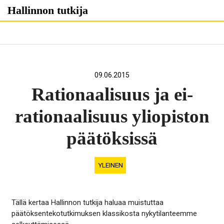
Skip
Hallinnon tutkija
to
content
09.06.2015
Rationaalisuus ja ei-
rationaalisuus yliopiston
päätöksissä
YLEINEN
Tällä kertaa Hallinnon tutkija haluaa muistuttaa
päätöksentekotutkimuksen klassikosta nykytilanteemme