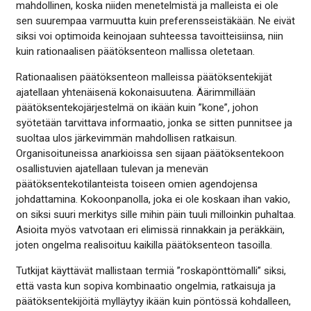
mahdollinen, koska niiden menetelmistä ja malleista ei ole
sen suurempaa varmuutta kuin preferensseistäkään. Ne eivät
siksi voi optimoida keinojaan suhteessa tavoitteisiinsa, niin
kuin rationaalisen päätöksenteon mallissa oletetaan.
Rationaalisen päätöksenteon malleissa päätöksentekijät
ajatellaan yhtenäisenä kokonaisuutena. Äärimmillään
päätöksentekojärjestelmä on ikään kuin ”kone”, johon
syötetään tarvittava informaatio, jonka se sitten punnitsee ja
suoltaa ulos järkevimmän mahdollisen ratkaisun.
Organisoituneissa anarkioissa sen sijaan päätöksentekoon
osallistuvien ajatellaan tulevan ja menevän
päätöksentekotilanteista toiseen omien agendojensa
johdattamina. Kokoonpanolla, joka ei ole koskaan ihan vakio,
on siksi suuri merkitys sille mihin päin tuuli milloinkin puhaltaa.
Asioita myös vatvotaan eri elimissä rinnakkain ja peräkkäin,
joten ongelma realisoituu kaikilla päätöksenteon tasoilla.
Tutkijat käyttävät mallistaan termiä ”roskapönttömalli” siksi,
että vasta kun sopiva kombinaatio ongelmia, ratkaisuja ja
päätöksentekijöitä mylläytyy ikään kuin pöntössä kohdalleen,