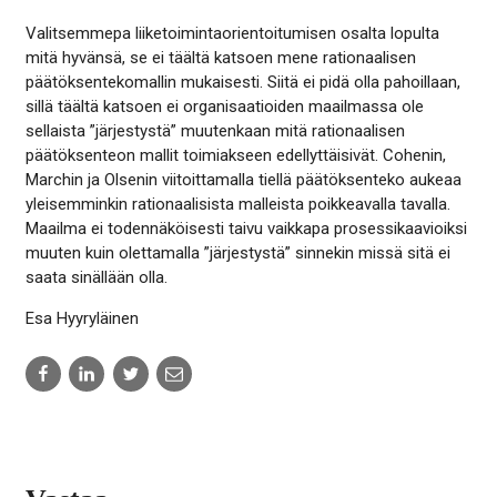
Valitsemmepa liiketoimintaorientoitumisen osalta lopulta
mitä hyvänsä, se ei täältä katsoen mene rationaalisen
päätöksentekomallin mukaisesti. Siitä ei pidä olla pahoillaan,
sillä täältä katsoen ei organisaatioiden maailmassa ole
sellaista ”järjestystä” muutenkaan mitä rationaalisen
päätöksenteon mallit toimiakseen edellyttäisivät. Cohenin,
Marchin ja Olsenin viitoittamalla tiellä päätöksenteko aukeaa
yleisemminkin rationaalisista malleista poikkeavalla tavalla.
Maailma ei todennäköisesti taivu vaikkapa prosessikaavioiksi
muuten kuin olettamalla ”järjestystä” sinnekin missä sitä ei
saata sinällään olla.
Esa Hyyryläinen
Share
Share
Share
Share
to:
to:
to:
to:
facebook
linkedin
twitter
email