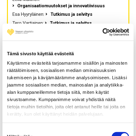
Organisaatiomuutokset ja innovatiivisuus
Esa Hyyryläinen
:
Tutkimus ja selvitys
Tero Vartiainen
:
Tutkimus ja selvitys
Arkistot
Tämä sivusto käyttää evästeitä
Käytämme evästeitä tarjoamamme sisällön ja mainosten
lokakuu 2021
räätälöimiseen, sosiaalisen median ominaisuuksien
kesäkuu 2021
tukemiseen ja kävijämäärämme analysoimiseen. Lisäksi
jaamme sosiaalisen median, mainosalan ja analytiikka-
helmikuu 2021
alan kumppaneillemme tietoja siitä, miten käytät
joulukuu 2020
sivustoamme. Kumppanimme voivat yhdistää näitä
lokakuu 2020
tietoja muihin tietoihin, joita olet antanut heille tai joita on
syyskuu 2020
kerätty, kun olet käyttänyt heidän palvelujaan.
kesäkuu 2020
toukokuu 2020
Suostumuksen