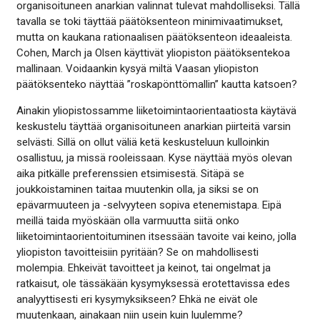
organisoituneen anarkian valinnat tulevat mahdolliseksi. Tällä
tavalla se toki täyttää päätöksenteon minimivaatimukset,
mutta on kaukana rationaalisen päätöksenteon ideaaleista.
Cohen, March ja Olsen käyttivät yliopiston päätöksentekoa
mallinaan. Voidaankin kysyä miltä Vaasan yliopiston
päätöksenteko näyttää ”roskapönttömallin” kautta katsoen?
Ainakin yliopistossamme liiketoimintaorientaatiosta käytävä
keskustelu täyttää organisoituneen anarkian piirteitä varsin
selvästi. Sillä on ollut väliä ketä keskusteluun kulloinkin
osallistuu, ja missä rooleissaan. Kyse näyttää myös olevan
aika pitkälle preferenssien etsimisestä. Sitäpä se
joukkoistaminen taitaa muutenkin olla, ja siksi se on
epävarmuuteen ja -selvyyteen sopiva etenemistapa. Eipä
meillä taida myöskään olla varmuutta siitä onko
liiketoimintaorientoituminen itsessään tavoite vai keino, jolla
yliopiston tavoitteisiin pyritään? Se on mahdollisesti
molempia. Ehkeivät tavoitteet ja keinot, tai ongelmat ja
ratkaisut, ole tässäkään kysymyksessä erotettavissa edes
analyyttisesti eri kysymyksikseen? Ehkä ne eivät ole
muutenkaan, ainakaan niin usein kuin luulemme?