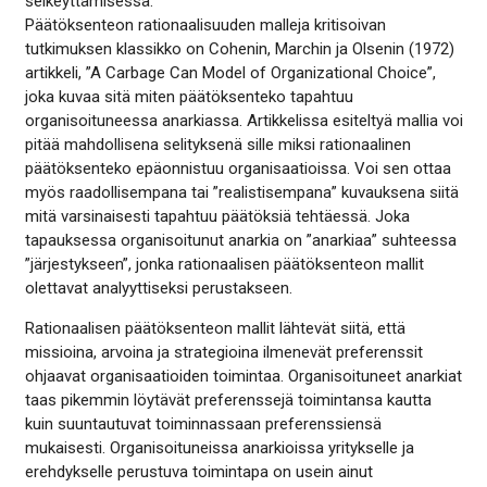
selkeyttämisessä.
Päätöksenteon rationaalisuuden malleja kritisoivan
tutkimuksen klassikko on Cohenin, Marchin ja Olsenin (1972)
artikkeli, ”A Carbage Can Model of Organizational Choice”,
joka kuvaa sitä miten päätöksenteko tapahtuu
organisoituneessa anarkiassa. Artikkelissa esiteltyä mallia voi
pitää mahdollisena selityksenä sille miksi rationaalinen
päätöksenteko epäonnistuu organisaatioissa. Voi sen ottaa
myös raadollisempana tai ”realistisempana” kuvauksena siitä
mitä varsinaisesti tapahtuu päätöksiä tehtäessä. Joka
tapauksessa organisoitunut anarkia on ”anarkiaa” suhteessa
”järjestykseen”, jonka rationaalisen päätöksenteon mallit
olettavat analyyttiseksi perustakseen.
Rationaalisen päätöksenteon mallit lähtevät siitä, että
missioina, arvoina ja strategioina ilmenevät preferenssit
ohjaavat organisaatioiden toimintaa. Organisoituneet anarkiat
taas pikemmin löytävät preferenssejä toimintansa kautta
kuin suuntautuvat toiminnassaan preferenssiensä
mukaisesti. Organisoituneissa anarkioissa yritykselle ja
erehdykselle perustuva toimintapa on usein ainut