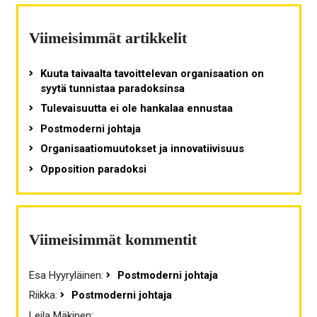
Viimeisimmät artikkelit
Kuuta taivaalta tavoittelevan organisaation on
syytä tunnistaa paradoksinsa
Tulevaisuutta ei ole hankalaa ennustaa
Postmoderni johtaja
Organisaatiomuutokset ja innovatiivisuus
Opposition paradoksi
Viimeisimmät kommentit
Esa Hyyryläinen
:
Postmoderni johtaja
Riikka
:
Postmoderni johtaja
Leila Mäkinen
: