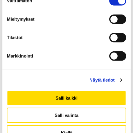
Välttämätön
huhtikuu 2020
valinta
tammikuu 2020
joulukuu 2019
Mieltymykset
marraskuu 2019
lokakuu 2019
Tilastot
syyskuu 2019
elokuu 2019
Markkinointi
toukokuu 2019
huhtikuu 2019
helmikuu 2019
Näytä tiedot
tammikuu 2019
joulukuu 2018
Salli kaikki
marraskuu 2018
lokakuu 2018
Salli valinta
syyskuu 2018
elokuu 2018
Kiellä