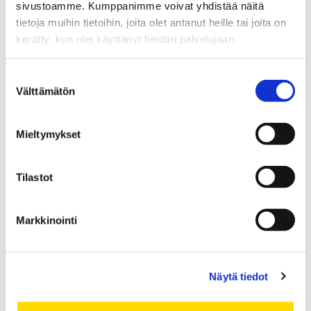
sivustoamme. Kumppanimme voivat yhdistää näitä
toukokuu 2019
tietoja muihin tietoihin, joita olet antanut heille tai joita on
huhtikuu 2019
kerätty, kun olet käyttänyt heidän palvelujaan.
helmikuu 2019
tammikuu 2019
Suostumuksen
joulukuu 2018
Välttämätön
valinta
marraskuu 2018
lokakuu 2018
Mieltymykset
syyskuu 2018
elokuu 2018
Tilastot
toukokuu 2018
maaliskuu 2018
Markkinointi
helmikuu 2018
tammikuu 2018
joulukuu 2017
Näytä tiedot
marraskuu 2017
lokakuu 2017