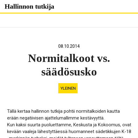
Skip
Hallinnon tutkija
to
content
08.10.2014
Normitalkoot vs.
säädösusko
YLEINEN
Tällä kertaa hallinnon tutkija pohtii normitalkoiden kautta
erään negatiivisen ajattelumallimme kestävyyttä.
Kun kaksi suurta puoluettamme, Keskusta ja Kokoomus, ovat
kevään vaaleja lähestyttäessä huomanneet sädetikkujen K-18