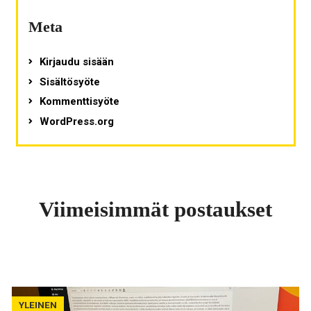
Meta
Kirjaudu sisään
Sisältösyöte
Kommenttisyöte
WordPress.org
Viimeisimmät postaukset
YLEINEN