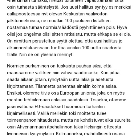
-merkinnän turhaksi, meidät tultaneen vapauttamaan tältä
osin turhasta sääntelystä. Jos uusi hallitus syntyy esimerkiksi
gallupnosteessa nyt olevan Keskustan vaalivoiton
jälkitunnelmissa, ne muutkin 100 puolueen listalleen
nostamaa turhaa normia/säädöstä pyyhittäneen pois. Hyvä
olisi jos ongelma olisi sitten ratkaistu, mutta ehkäpä se ei ole.
On nimittäin perusteltua syytä olettaa, että uusi hallitus jo
alkuinnostuksessaan tuottaa ainakin 100 uutta säädöstä
tilalle. Niin se on yleensä mennyt.
Normien purkaminen on tuskaista puuhaa siksi, että
maassamme vallitsee niin vahva säädösusko. Kun pitää
saada aikaan jotain, ryhdytään uutta lakia ja asetusta
kirjoittamaan. Tilannetta pahentaa ainakin kolme asiaa.
Ensiksi, olemme tiivis osa Euroopan unionia, joka on myös
mestari tehtailemaan erilaisia säädöksiä. Toiseksi, otamme
jäsenvaltiona EU-säädökset huomioon turhankin
kirjaimellisesti. Välillä meillekin toki moitteita tulee
toimeenpanon hitaudesta, mutta ne kohdistuvat aika suurelta
osin Ahvenanmaan itsehallinnon takia Helsingin otteesta
livenneisiin kysymyksiin. Kolmanneksi, mahdollisesti osana