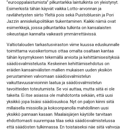
”eurooppalaistumista” pilkuntarkka laintulkinta on yleistynyt.
Esimerkistä tähän käyvät vaikka Lotto-arvonnan ja
ravilähetysten siirto Yleltä pois sekä Puistobluesin ja Pori
Jazzin anniskelupolitiikan tiukentaminen. Kaikki nämä ovat
esimerkkejä, joissa pilkuntarkka tulkinta on kansalaisten
oikeustajun kannalta vaikeasti ymmärrettävissä.
Valtiotalouden tarkastusviraston viime kuussa eduskunnalle
toimittama vuosikertomus ottaa omalta osaltaan kantaa
tähän kysymykseen tekemällä arvioita ja kehittämisesityksiä
säädösvalmistelusta. Keskeinen kehittämisehdotus on
eräiden kansainvälisten mallien mukaisen uuden yksikön
perustaminen valvomaan säädösvalmistelun
vaikuttavuusarvioinnin laatua ja säädösvalmistelun
tavoitteiden toteutumista. Se voi auttaa, mutta siitä ei ole
takeita. Ei itse asiassa ole mahdotonta sekään, että uusi
yksikkö jopa lisäisi säädösuskoa. Nyt on paljon kiinni siitä
millaisella missiolla ja kokoonpanolla mahdollinen uusi
yksikkö pannaan kasaan. Maalaisjärjen käytölle tarvitaan
ehdottomasti suurempaa tilaa sekä säädösvalmistelussa
että säädösten tulkinnassa. En toistaiseksi näe siitä vahvoja