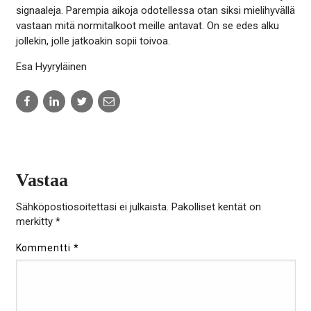
signaaleja. Parempia aikoja odotellessa otan siksi mielihyvällä
vastaan mitä normitalkoot meille antavat. On se edes alku
jollekin, jolle jatkoakin sopii toivoa.
Esa Hyyryläinen
Share
Share
Share
Share
to:
to:
to:
to:
facebook
linkedin
twitter
email
Vastaa
Sähköpostiosoitettasi ei julkaista.
Pakolliset kentät on
merkitty
*
Kommentti
*