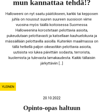
mun kannattaa tehdä!?
Halloweeni on nyt saatu päätökseen, karkki tai kepposen
juhla on noussut suuren suureen suosioon viime
vuosina myös täällä koitoisessa Suomessa.
Halloweenina korostetaan pelottavia asioita,
pukeudutaan pelottavasti ja katsellaan kauhuelokuvia ja
mässäillään pelottavilla asioilla. Kuitenkin maailmassa on
tällä hetkellä paljon oikeastikin pelottavia asioita,
uutisista voi lukea päivittäin sodasta, terrorista,
kuolemista ja tulevasta lamakaudesta. Kaikki tällaisiin
järkyttäviin […]
YLEINEN
20.10.2022
Opinto-opas haltuun