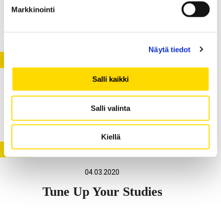
Markkinointi
Ajanhallinnan ABC
Näytä tiedot
YLEINEN
Salli kaikki
13.03.2020
2
Mitä on yliopisto-opiskelu?
Salli valinta
Kiellä
YLEINEN
04.03.2020
Tune Up Your Studies