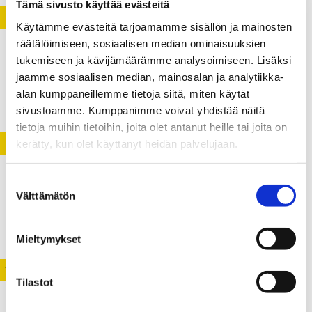
Tämä sivusto käyttää evästeitä
YLEINEN
Käytämme evästeitä tarjoamamme sisällön ja mainosten
räätälöimiseen, sosiaalisen median ominaisuuksien
22.06.2021
tukemiseen ja kävijämäärämme analysoimiseen. Lisäksi
Muuttaako vai ei?
jaamme sosiaalisen median, mainosalan ja analytiikka-
alan kumppaneillemme tietoja siitä, miten käytät
sivustoamme. Kumppanimme voivat yhdistää näitä
tietoja muihin tietoihin, joita olet antanut heille tai joita on
kerätty, kun olet käyttänyt heidän palvelujaan.
YLEINEN
18.12.2020
Suostumuksen
Välttämätön
valinta
Katse kohti vuotta 2021
Mieltymykset
YLEINEN
Tilastot
16.03.2020