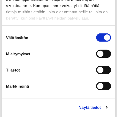
sivustoamme. Kumppanimme voivat yhdistää näitä
Opinto-opas haltuun
tietoja muihin tietoihin, joita olet antanut heille tai joita on
Tervetuloa opiskelemaan Suomen kauneimmalle
kerätty, kun olet käyttänyt heidän palvelujaan.
kampukselle!
Opiskelun supervoima! Kalenterointi
Suostumuksen
Syyskausi alkaa, aloita uusi kappale!
Välttämätön
valinta
Mieltymykset
Tune Up Your Studies
Tilastot
Markkinointi
Näytä tiedot