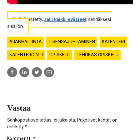
Sisältö estetty,
salli kaikki evästeet
nähdäksesi
sisällön.
AJANHALLINTA
ITSENSÄJOHTAMINEN
KALENTERI
KALENTEROINTI
OPISKELU
TEHOKAS OPISKELU
Share
Share
Share
Share
to:
to:
to:
to:
facebook
linkedin
twitter
email
Vastaa
Sähköpostiosoitettasi ei julkaista.
Pakolliset kentät on
merkitty
*
Kommentti
*