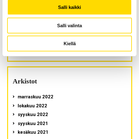
Salli kaikki
Viimeisimmät kommentit
Salli valinta
Riia Leisti
:
Mitä on yliopisto-opiskelu?
Kiellä
Jukka-Topias Jukantupa
:
Mitä on yliopisto-opiskelu?
Arkistot
marraskuu 2022
lokakuu 2022
syyskuu 2022
syyskuu 2021
kesäkuu 2021