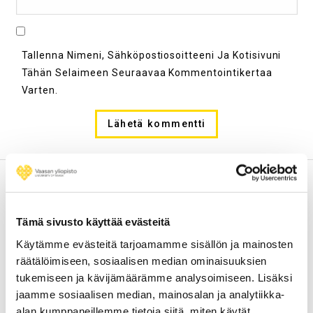
Tallenna Nimeni, Sähköpostiosoitteeni Ja Kotisivuni
Tähän Selaimeen Seuraavaa Kommentointikertaa
Varten.
Haku
ETSI:
Tämä sivusto käyttää evästeitä
Käytämme evästeitä tarjoamamme sisällön ja mainosten
räätälöimiseen, sosiaalisen median ominaisuuksien
Viimeisimmät artikkelit
tukemiseen ja kävijämäärämme analysoimiseen. Lisäksi
jaamme sosiaalisen median, mainosalan ja analytiikka-
alan kumppaneillemme tietoja siitä, miten käytät
Pelottaa, ahdistaa mitä mun kannattaa tehdä!?