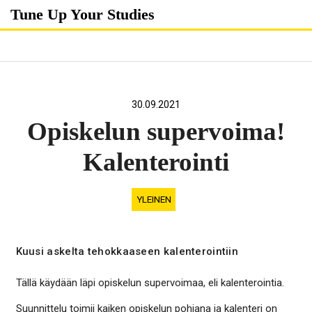
Skip
Tune Up Your Studies
to
content
30.09.2021
Opiskelun supervoima!
Kalenterointi
YLEINEN
Kuusi askelta tehokkaaseen kalenterointiin
Tällä käydään läpi opiskelun supervoimaa, eli kalenterointia.
Suunnittelu toimii kaiken opiskelun pohjana ja kalenteri on