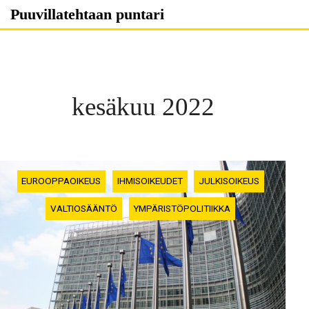
Skip
Puuvillatehtaan puntari
to
content
kesäkuu 2022
EUROOPPAOIKEUS
IHMISOIKEUDET
JULKISOIKEUS
VALTIOSÄÄNTÖ
YMPÄRISTÖPOLITIIKKA