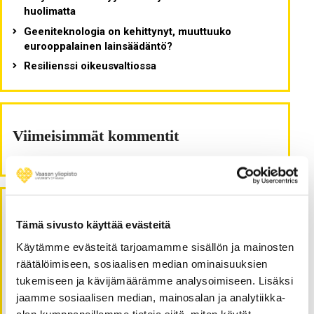
huolimatta
Geeniteknologia on kehittynyt, muuttuuko
eurooppalainen lainsäädäntö?
Resilienssi oikeusvaltiossa
Viimeisimmät kommentit
Arkistot
Tämä sivusto käyttää evästeitä
Käytämme evästeitä tarjoamamme sisällön ja mainosten
kesäkuu 2026
räätälöimiseen, sosiaalisen median ominaisuuksien
huhtikuu 2026
tukemiseen ja kävijämäärämme analysoimiseen. Lisäksi
kesäkuu 2025
jaamme sosiaalisen median, mainosalan ja analytiikka-
alan kumppaneillemme tietoja siitä, miten käytät