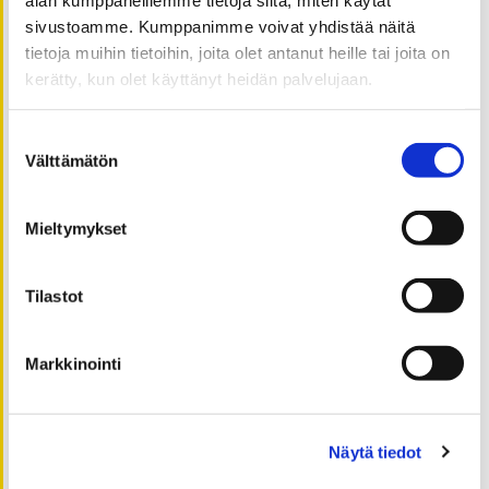
helmikuu 2025
sivustoamme. Kumppanimme voivat yhdistää näitä
elokuu 2024
tietoja muihin tietoihin, joita olet antanut heille tai joita on
kesäkuu 2024
kerätty, kun olet käyttänyt heidän palvelujaan.
kesäkuu 2022
helmikuu 2022
Suostumuksen
lokakuu 2021
Välttämätön
valinta
huhtikuu 2021
helmikuu 2021
Mieltymykset
tammikuu 2021
joulukuu 2020
Tilastot
marraskuu 2020
lokakuu 2020
Markkinointi
syyskuu 2020
elokuu 2020
heinäkuu 2020
Näytä tiedot
kesäkuu 2020