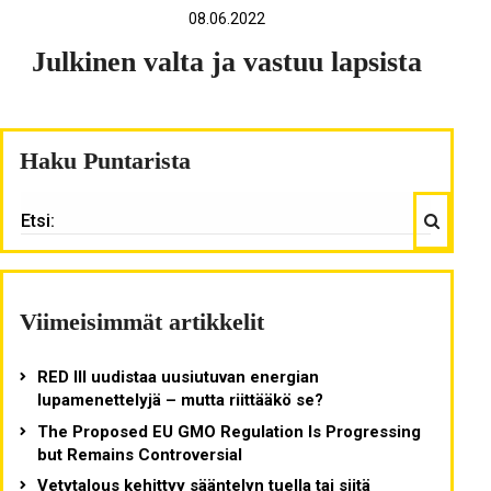
08.06.2022
Julkinen valta ja vastuu lapsista
Haku Puntarista
Haku
ETSI:
Viimeisimmät artikkelit
RED III uudistaa uusiutuvan energian
lupamenettelyjä – mutta riittääkö se?
The Proposed EU GMO Regulation Is Progressing
but Remains Controversial
Vetytalous kehittyy sääntelyn tuella tai siitä