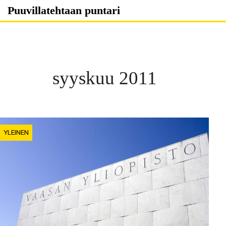
Skip
Puuvillatehtaan puntari
to
content
syyskuu 2011
YLEINEN