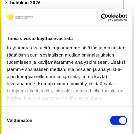
huhtikuu 2026
kesäkuu 2025
helmikuu 2025
elokuu 2024
kesäkuu 2024
Tämä sivusto käyttää evästeitä
kesäkuu 2022
Käytämme evästeitä tarjoamamme sisällön ja mainosten
helmikuu 2022
räätälöimiseen, sosiaalisen median ominaisuuksien
tukemiseen ja kävijämäärämme analysoimiseen. Lisäksi
lokakuu 2021
jaamme sosiaalisen median, mainosalan ja analytiikka-
huhtikuu 2021
alan kumppaneillemme tietoja siitä, miten käytät
helmikuu 2021
sivustoamme. Kumppanimme voivat yhdistää näitä
tammikuu 2021
tietoja muihin tietoihin, joita olet antanut heille tai joita on
joulukuu 2020
kerätty, kun olet käyttänyt heidän palvelujaan.
marraskuu 2020
lokakuu 2020
Suostumuksen
Välttämätön
valinta
syyskuu 2020
elokuu 2020