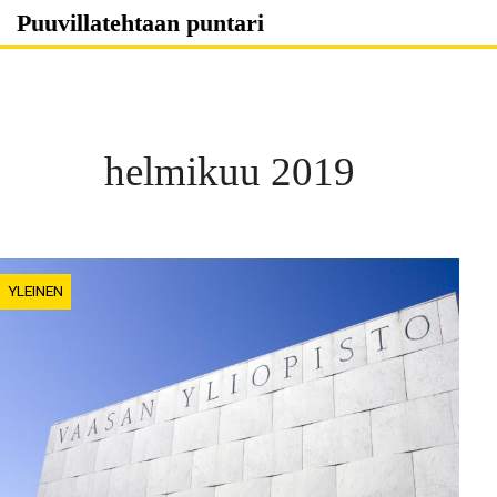
Skip
Puuvillatehtaan puntari
to
content
helmikuu 2019
YLEINEN