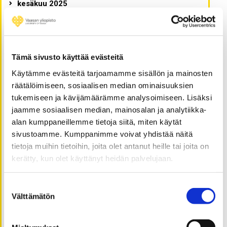
kesäkuu 2025
helmikuu 2025
elokuu 2024
kesäkuu 2024
Tämä sivusto käyttää evästeitä
kesäkuu 2022
Käytämme evästeitä tarjoamamme sisällön ja mainosten
helmikuu 2022
räätälöimiseen, sosiaalisen median ominaisuuksien
lokakuu 2021
tukemiseen ja kävijämäärämme analysoimiseen. Lisäksi
huhtikuu 2021
jaamme sosiaalisen median, mainosalan ja analytiikka-
helmikuu 2021
alan kumppaneillemme tietoja siitä, miten käytät
tammikuu 2021
sivustoamme. Kumppanimme voivat yhdistää näitä
tietoja muihin tietoihin, joita olet antanut heille tai joita on
joulukuu 2020
kerätty, kun olet käyttänyt heidän palvelujaan.
marraskuu 2020
lokakuu 2020
Suostumuksen
syyskuu 2020
Välttämätön
valinta
elokuu 2020
heinäkuu 2020