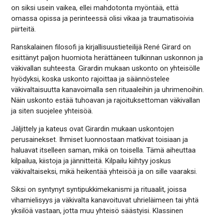
on siksi usein vaikea, ellei mahdotonta myöntää, että
omassa opissa ja perinteessä olisi vikaa ja traumatisoivia
piirteitä.
Ranskalainen filosofi ja kirjallisuustieteilijä René Girard on
esittänyt paljon huomiota herättäneen tulkinnan uskonnon ja
väkivallan suhteesta. Girardin mukaan uskonto on yhteisölle
hyödyksi, koska uskonto rajoittaa ja säännöstelee
väkivaltaisuutta kanavoimalla sen rituaaleihin ja uhrimenoihin.
Näin uskonto estää tuhoavan ja rajoituksettoman väkivallan
ja siten suojelee yhteisöä.
Jäljittely ja kateus ovat Girardin mukaan uskontojen
perusainekset. Ihmiset luonnostaan matkivat toisiaan ja
haluavat itselleen saman, mikä on toisella. Tämä aiheuttaa
kilpailua, kiistoja ja jännitteitä. Kilpailu kiihtyy joskus
väkivaltaiseksi, mikä heikentää yhteisöä ja on sille vaaraksi.
Siksi on syntynyt syntipukkimekanismi ja rituaalit, joissa
vihamielisyys ja väkivalta kanavoituvat uhrieläimeen tai yhtä
yksilöä vastaan, jotta muu yhteisö säästyisi. Klassinen