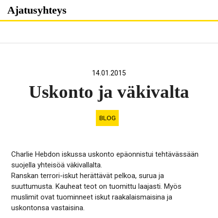
Skip
Ajatusyhteys
to
content
14.01.2015
Uskonto ja väkivalta
BLOG
Charlie Hebdon iskussa uskonto epäonnistui tehtävässään
suojella yhteisöä väkivallalta.
Ranskan terrori-iskut herättävät pelkoa, surua ja
suuttumusta. Kauheat teot on tuomittu laajasti. Myös
muslimit ovat tuominneet iskut raakalaismaisina ja
uskontonsa vastaisina.