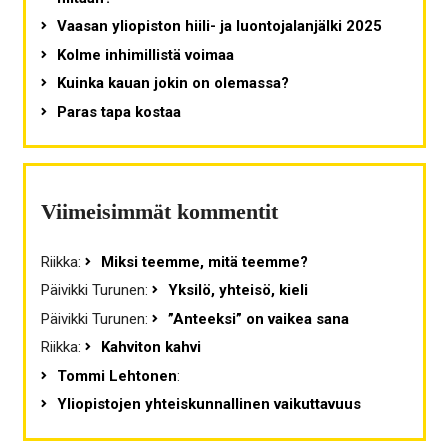
Vaasan yliopiston hiili- ja luontojalanjälki 2025
Kolme inhimillistä voimaa
Kuinka kauan jokin on olemassa?
Paras tapa kostaa
Viimeisimmät kommentit
Riikka
:
Miksi teemme, mitä teemme?
Päivikki Turunen
:
Yksilö, yhteisö, kieli
Päivikki Turunen
:
”Anteeksi” on vaikea sana
Riikka
:
Kahviton kahvi
Tommi Lehtonen
:
Yliopistojen yhteiskunnallinen vaikuttavuus