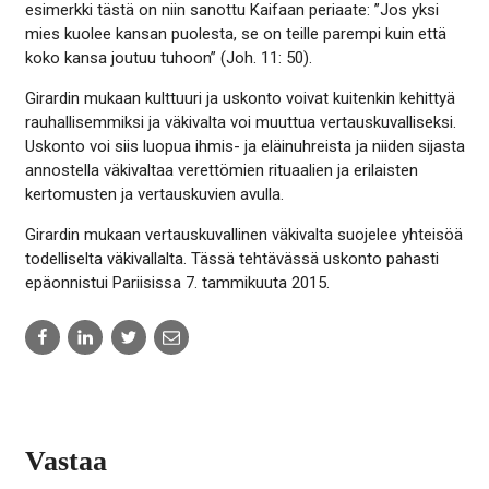
esimerkki tästä on niin sanottu Kaifaan periaate: ”Jos yksi
mies kuolee kansan puolesta, se on teille parempi kuin että
koko kansa joutuu tuhoon” (Joh. 11: 50).
Girardin mukaan kulttuuri ja uskonto voivat kuitenkin kehittyä
rauhallisemmiksi ja väkivalta voi muuttua vertauskuvalliseksi.
Uskonto voi siis luopua ihmis- ja eläinuhreista ja niiden sijasta
annostella väkivaltaa verettömien rituaalien ja erilaisten
kertomusten ja vertauskuvien avulla.
Girardin mukaan vertauskuvallinen väkivalta suojelee yhteisöä
todelliselta väkivallalta. Tässä tehtävässä uskonto pahasti
epäonnistui Pariisissa 7. tammikuuta 2015.
Share
Share
Share
Share
to:
to:
to:
to:
facebook
linkedin
twitter
email
Vastaa