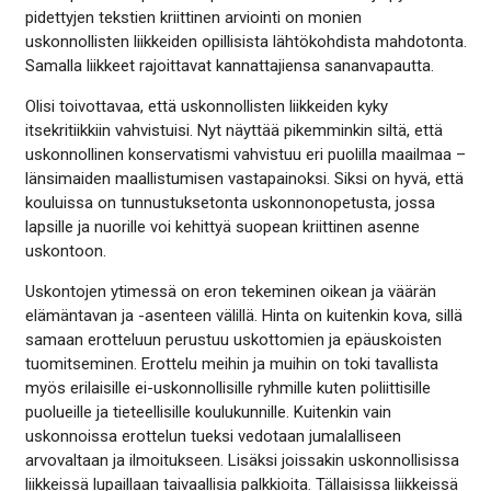
pidettyjen tekstien kriittinen arviointi on monien
uskonnollisten liikkeiden opillisista lähtökohdista mahdotonta.
Samalla liikkeet rajoittavat kannattajiensa sananvapautta.
Olisi toivottavaa, että uskonnollisten liikkeiden kyky
itsekritiikkiin vahvistuisi. Nyt näyttää pikemminkin siltä, että
uskonnollinen konservatismi vahvistuu eri puolilla maailmaa –
länsimaiden maallistumisen vastapainoksi. Siksi on hyvä, että
kouluissa on tunnustuksetonta uskonnonopetusta, jossa
lapsille ja nuorille voi kehittyä suopean kriittinen asenne
uskontoon.
Uskontojen ytimessä on eron tekeminen oikean ja väärän
elämäntavan ja -asenteen välillä. Hinta on kuitenkin kova, sillä
samaan erotteluun perustuu uskottomien ja epäuskoisten
tuomitseminen. Erottelu meihin ja muihin on toki tavallista
myös erilaisille ei-uskonnollisille ryhmille kuten poliittisille
puolueille ja tieteellisille koulukunnille. Kuitenkin vain
uskonnoissa erottelun tueksi vedotaan jumalalliseen
arvovaltaan ja ilmoitukseen. Lisäksi joissakin uskonnollisissa
liikkeissä lupaillaan taivaallisia palkkioita. Tällaisissa liikkeissä