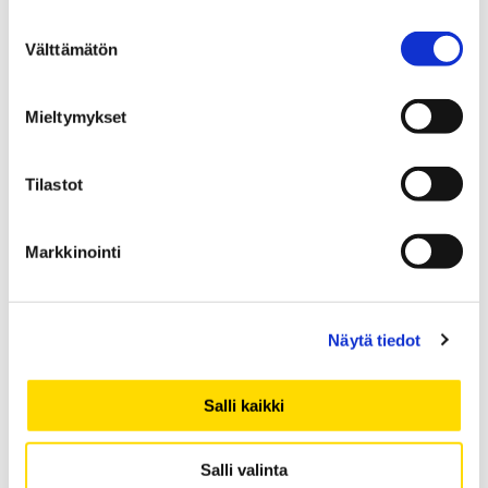
helmikuu 2021
Suostumuksen
Välttämätön
valinta
tammikuu 2021
joulukuu 2020
Mieltymykset
marraskuu 2020
lokakuu 2020
syyskuu 2020
Tilastot
elokuu 2020
heinäkuu 2020
Markkinointi
kesäkuu 2020
toukokuu 2020
huhtikuu 2020
Näytä tiedot
maaliskuu 2020
helmikuu 2020
Salli kaikki
tammikuu 2020
joulukuu 2019
Salli valinta