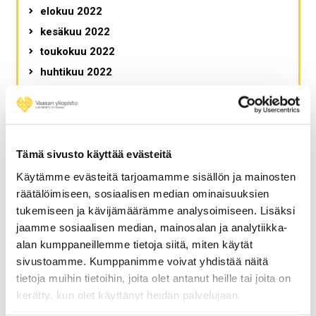
elokuu 2022
kesäkuu 2022
toukokuu 2022
huhtikuu 2022
maaliskuu 2022
helmikuu 2022
tammikuu 2022
joulukuu 2021
Tämä sivusto käyttää evästeitä
marraskuu 2021
Käytämme evästeitä tarjoamamme sisällön ja mainosten
lokakuu 2021
räätälöimiseen, sosiaalisen median ominaisuuksien
tukemiseen ja kävijämäärämme analysoimiseen. Lisäksi
syyskuu 2021
jaamme sosiaalisen median, mainosalan ja analytiikka-
elokuu 2021
alan kumppaneillemme tietoja siitä, miten käytät
kesäkuu 2021
sivustoamme. Kumppanimme voivat yhdistää näitä
toukokuu 2021
tietoja muihin tietoihin, joita olet antanut heille tai joita on
huhtikuu 2021
kerätty, kun olet käyttänyt heidän palvelujaan.
maaliskuu 2021