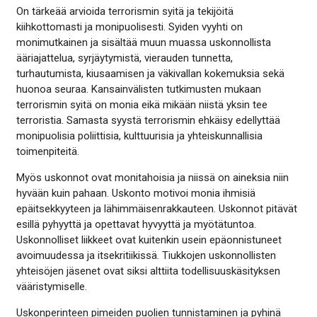
On tärkeää arvioida terrorismin syitä ja tekijöitä
kiihkottomasti ja monipuolisesti. Syiden vyyhti on
monimutkainen ja sisältää muun muassa uskonnollista
ääriajattelua, syrjäytymistä, vierauden tunnetta,
turhautumista, kiusaamisen ja väkivallan kokemuksia sekä
huonoa seuraa. Kansainvälisten tutkimusten mukaan
terrorismin syitä on monia eikä mikään niistä yksin tee
terroristia. Samasta syystä terrorismin ehkäisy edellyttää
monipuolisia poliittisia, kulttuurisia ja yhteiskunnallisia
toimenpiteitä.
Myös uskonnot ovat monitahoisia ja niissä on aineksia niin
hyvään kuin pahaan. Uskonto motivoi monia ihmisiä
epäitsekkyyteen ja lähimmäisenrakkauteen. Uskonnot pitävät
esillä pyhyyttä ja opettavat hyvyyttä ja myötätuntoa.
Uskonnolliset liikkeet ovat kuitenkin usein epäonnistuneet
avoimuudessa ja itsekritiikissä. Tiukkojen uskonnollisten
yhteisöjen jäsenet ovat siksi alttiita todellisuuskäsityksen
vääristymiselle.
Uskonperinteen pimeiden puolien tunnistaminen ja pyhinä