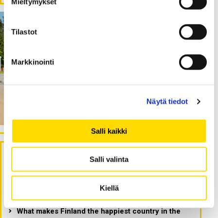
Mieltymykset
Tilastot
Markkinointi
Näytä tiedot
Salli kaikki
Salli valinta
Latest blog postings -
Viimeisimmät artikkelit
Kiellä
What makes Finland the happiest country in the