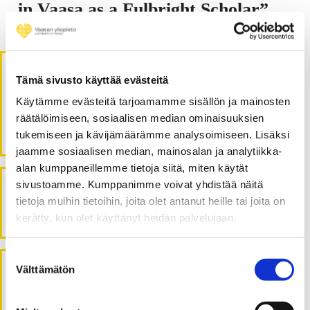
in Vaasa as a Fulbright Scholar”
Tämä sivusto käyttää evästeitä
Visiting scholars - Vierailevat
Käytämme evästeitä tarjoamamme sisällön ja mainosten
tutkijat
räätälöimiseen, sosiaalisen median ominaisuuksien
tukemiseen ja kävijämäärämme analysoimiseen. Lisäksi
jaamme sosiaalisen median, mainosalan ja analytiikka-
alan kumppaneillemme tietoja siitä, miten käytät
sivustoamme. Kumppanimme voivat yhdistää näitä
Blog entries about researcher exchange
in and out
tietoja muihin tietoihin, joita olet antanut heille tai joita on
of the University of Vaasa.
Read the texts in English
.
kerätty, kun olet käyttänyt heidän palvelujaan.
Suostumuksen
Tarinoita kansainvälisestä tutkijavaihdosta
Vaasan
Välttämätön
valinta
yliopistoon ja Vaasan yliopistosta maailmalle.