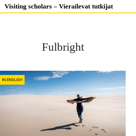
Skip
Visiting scholars – Vierailevat tutkijat
to
content
Fulbright
IN ENGLISH