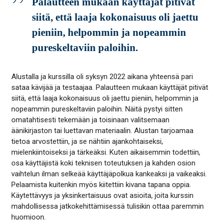
Palautteen mukaan käyttäjät pitivät
siitä, että laaja kokonaisuus oli jaettu
pieniin, helpommin ja nopeammin
pureskeltaviin paloihin.
Alustalla ja kurssilla oli syksyn 2022 aikana yhteensä pari
sataa kävijää ja testaajaa. Palautteen mukaan käyttäjät pitivät
siitä, että laaja kokonaisuus oli jaettu pieniin, helpommin ja
nopeammin pureskeltaviin paloihin. Näitä pystyi sitten
omatahtisesti tekemään ja toisinaan valitsemaan
äänikirjaston tai luettavan materiaalin. Alustan tarjoamaa
tietoa arvostettiin, ja se nähtiin ajankohtaiseksi,
mielenkiintoiseksi ja tärkeäksi. Kuten aikaisemmin todettiin,
osa käyttäjistä koki teknisen toteutuksen ja kahden osion
vaihtelun ilman selkeää käyttäjäpolkua kankeaksi ja vaikeaksi.
Pelaamista kuitenkin myös kiitettiin kivana tapana oppia.
Käytettävyys ja yksinkertaisuus ovat asioita, joita kurssin
mahdollisessa jatkokehittämisessä tulisikin ottaa paremmin
huomioon.