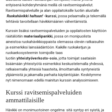
erityisenä kohderyhmänä meillä oli ravitsemispalvelut.
Ravitsemispalveluille ja alan oppilaitoksille luotiin alustalle
Ruokahävikki haltuun!
-kurssi
, jossa pelaamalla ja tekemällä
tehtäviä tavoitellaan hävikkimäärien vähentämistä.
Kurssin lisäksi ravitsemispalveluiden ja oppilaitosten käyttöön
räätälöitiin
materiaalipankki
, jossa on monipuolista
aineistoa ruokahävikkioppaista olemassa oleviin ratkaisuihin
ja esimerkiksi lainsäädäntöön. Kaikille ruokaketjun ja
ruokaekosysteemin toimijoille taas
luotiin
yhteistyöverkosto-osio
, jotta toimijat saataisiin
lisäämään yhteistyötä esimerkiksi keskustelemalla yhdessä,
ratkaisemalla yhteisiä haasteita, ilmoittamalla syntyneistä
ylijäämistä ja jakamalla parhaita käytäntöjään. Keskitymme
nyt nimenomaan edellä mainitun kurssin analysoimiseen.
Kurssi ravitsemispalveluiden
ammattilaisille
Hävikki on monimuotoinen ongelma: sitä syntyy eri syistä, ja