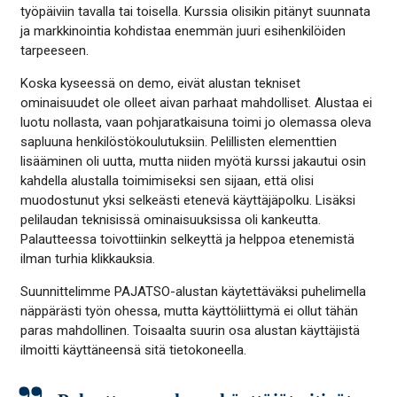
työpäiviin tavalla tai toisella. Kurssia olisikin pitänyt suunnata
ja markkinointia kohdistaa enemmän juuri esihenkilöiden
tarpeeseen.
Koska kyseessä on demo, eivät alustan tekniset
ominaisuudet ole olleet aivan parhaat mahdolliset. Alustaa ei
luotu nollasta, vaan pohjaratkaisuna toimi jo olemassa oleva
sapluuna henkilöstökoulutuksiin. Pelillisten elementtien
lisääminen oli uutta, mutta niiden myötä kurssi jakautui osin
kahdella alustalla toimimiseksi sen sijaan, että olisi
muodostunut yksi selkeästi etenevä käyttäjäpolku. Lisäksi
pelilaudan teknisissä ominaisuuksissa oli kankeutta.
Palautteessa toivottiinkin selkeyttä ja helppoa etenemistä
ilman turhia klikkauksia.
Suunnittelimme PAJATSO-alustan käytettäväksi puhelimella
näppärästi työn ohessa, mutta käyttöliittymä ei ollut tähän
paras mahdollinen. Toisaalta suurin osa alustan käyttäjistä
ilmoitti käyttäneensä sitä tietokoneella.