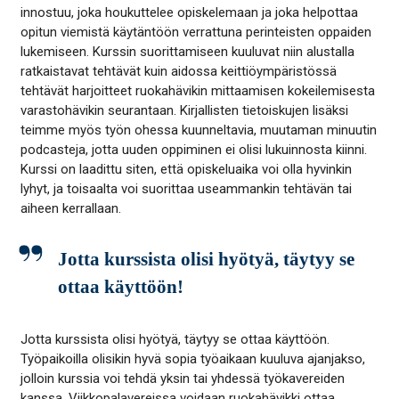
innostuu, joka houkuttelee opiskelemaan ja joka helpottaa
opitun viemistä käytäntöön verrattuna perinteisten oppaiden
lukemiseen. Kurssin suorittamiseen kuuluvat niin alustalla
ratkaistavat tehtävät kuin aidossa keittiöympäristössä
tehtävät harjoitteet ruokahävikin mittaamisen kokeilemisesta
varastohävikin seurantaan. Kirjallisten tietoiskujen lisäksi
teimme myös työn ohessa kuunneltavia, muutaman minuutin
podcasteja, jotta uuden oppiminen ei olisi lukuinnosta kiinni.
Kurssi on laadittu siten, että opiskeluaika voi olla hyvinkin
lyhyt, ja toisaalta voi suorittaa useammankin tehtävän tai
aiheen kerrallaan.
Jotta kurssista olisi hyötyä, täytyy se
ottaa käyttöön!
Jotta kurssista olisi hyötyä, täytyy se ottaa käyttöön.
Työpaikoilla olisikin hyvä sopia työaikaan kuuluva ajanjakso,
jolloin kurssia voi tehdä yksin tai yhdessä työkavereiden
kanssa. Viikkopalavereissa voidaan ruokahävikki ottaa