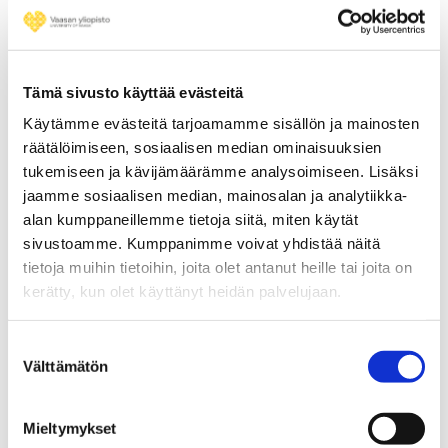
Kuva 1. Esimerkkikuva kurssisivustolta. (Kuva:
PAJATSO-hanke)
Työpajatyyppinen opiskelu työyhteisön sisällä voisi auttaa
Tämä sivusto käyttää evästeitä
löytämään juuri oman yrityksen syyt ja sopivat tavat vähentää
hävikkiä. Kursimme kaltaiset digityökalut voivat tukea tätä, ja
Käytämme evästeitä tarjoamamme sisällön ja mainosten
niitä on syytä kehittää eteenpäin. PAJATSO-alustan demo on
räätälöimiseen, sosiaalisen median ominaisuuksien
kuitenkin hyvä alku, ja sen yhä verkossa olevat
materiaalit
tukemiseen ja kävijämäärämme analysoimiseen. Lisäksi
tarjoavat monipuolisen tutustumissetin aiheeseen.
jaamme sosiaalisen median, mainosalan ja analytiikka-
alan kumppaneillemme tietoja siitä, miten käytät
sivustoamme. Kumppanimme voivat yhdistää näitä
Kirjoittajat
tietoja muihin tietoihin, joita olet antanut heille tai joita on
kerätty, kun olet käyttänyt heidän palvelujaan.
Lotta Alhonnoro
tutkijatohtori, Vaasan yliopisto, lotta.alhonnoro@uwasa.fi
Suostumuksen
Kirsi Silvennoinen
Välttämätön
valinta
erikoistutkija, Luke, kirsi.silvennoinen@luke.fi
Mieltymykset