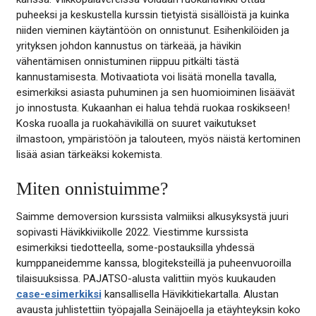
puheeksi ja keskustella kurssin tietyistä sisällöistä ja kuinka
niiden vieminen käytäntöön on onnistunut. Esihenkilöiden ja
yrityksen johdon kannustus on tärkeää, ja hävikin
vähentämisen onnistuminen riippuu pitkälti tästä
kannustamisesta. Motivaatiota voi lisätä monella tavalla,
esimerkiksi asiasta puhuminen ja sen huomioiminen lisäävät
jo innostusta. Kukaanhan ei halua tehdä ruokaa roskikseen!
Koska ruoalla ja ruokahävikillä on suuret vaikutukset
ilmastoon, ympäristöön ja talouteen, myös näistä kertominen
lisää asian tärkeäksi kokemista.
Miten onnistuimme?
Saimme demoversion kurssista valmiiksi alkusyksystä juuri
sopivasti Hävikkiviikolle 2022. Viestimme kurssista
esimerkiksi tiedotteella, some-postauksilla yhdessä
kumppaneidemme kanssa, blogiteksteillä ja puheenvuoroilla
tilaisuuksissa. PAJATSO-alusta valittiin myös kuukauden
case-esimerkiksi
kansallisella Hävikkitiekartalla. Alustan
avausta juhlistettiin työpajalla Seinäjoella ja etäyhteyksin koko