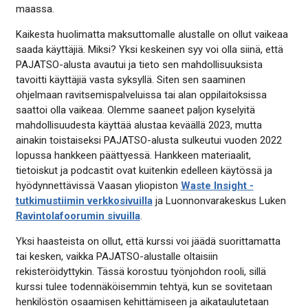
maassa.
Kaikesta huolimatta maksuttomalle alustalle on ollut vaikeaa
saada käyttäjiä. Miksi? Yksi keskeinen syy voi olla siinä, että
PAJATSO-alusta avautui ja tieto sen mahdollisuuksista
tavoitti käyttäjiä vasta syksyllä. Siten sen saaminen
ohjelmaan ravitsemispalveluissa tai alan oppilaitoksissa
saattoi olla vaikeaa. Olemme saaneet paljon kyselyitä
mahdollisuudesta käyttää alustaa keväällä 2023, mutta
ainakin toistaiseksi PAJATSO-alusta sulkeutui vuoden 2022
lopussa hankkeen päättyessä. Hankkeen materiaalit,
tietoiskut ja podcastit ovat kuitenkin edelleen käytössä ja
hyödynnettävissä Vaasan yliopiston
Waste Insight -
tutkimustiimin verkkosivuilla
ja Luonnonvarakeskus Luken
Ravintolafoorumin sivuilla
.
Yksi haasteista on ollut, että kurssi voi jäädä suorittamatta
tai kesken, vaikka PAJATSO-alustalle oltaisiin
rekisteröidyttykin. Tässä korostuu työnjohdon rooli, sillä
kurssi tulee todennäköisemmin tehtyä, kun se sovitetaan
henkilöstön osaamisen kehittämiseen ja aikataulutetaan