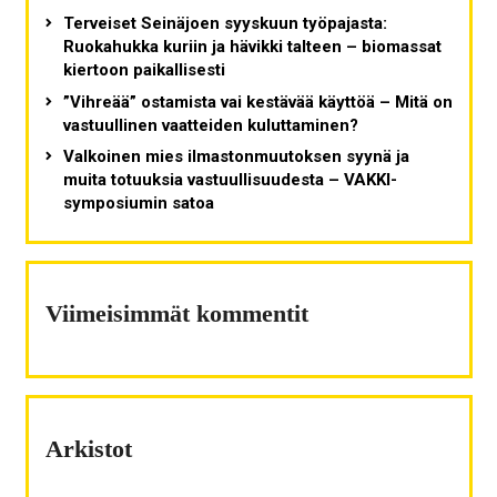
Terveiset Seinäjoen syyskuun työpajasta:
Ruokahukka kuriin ja hävikki talteen – biomassat
kiertoon paikallisesti
”Vihreää” ostamista vai kestävää käyttöä – Mitä on
vastuullinen vaatteiden kuluttaminen?
Valkoinen mies ilmastonmuutoksen syynä ja
muita totuuksia vastuullisuudesta – VAKKI-
symposiumin satoa
Viimeisimmät kommentit
Arkistot