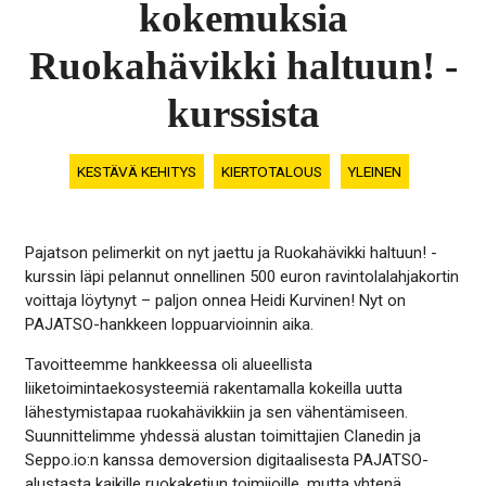
kokemuksia
Ruokahävikki haltuun! -
kurssista
KESTÄVÄ KEHITYS
KIERTOTALOUS
YLEINEN
Pajatson pelimerkit on nyt jaettu ja Ruokahävikki haltuun! -
kurssin läpi pelannut onnellinen 500 euron ravintolalahjakortin
voittaja löytynyt – paljon onnea Heidi Kurvinen! Nyt on
PAJATSO-hankkeen loppuarvioinnin aika.
Tavoitteemme hankkeessa oli alueellista
liiketoimintaekosysteemiä rakentamalla kokeilla uutta
lähestymistapaa ruokahävikkiin ja sen vähentämiseen.
Suunnittelimme yhdessä alustan toimittajien Clanedin ja
Seppo.io:n kanssa demoversion digitaalisesta PAJATSO-
alustasta kaikille ruokaketjun toimijoille, mutta yhtenä