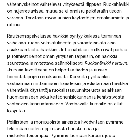
vähennyskeinot vaihtelevat yrityksestä riippuen. Ruokahävikki
on nujerrettavissa, mutta se ei onnistu pelkästään tiedon
varassa. Tarvitaan myös uusien käytäntöjen omaksumista ja
rutiinia.
Ravitsemispalveluissa hävikkiä syntyy kaikissa toiminnan
vaiheissa, ruoan valmistuksesta ja varastoinnista aina
asiakkaan lautashävikkiin. Jotta nähdään, mitkä ovat parhaat
ja toimivat keinot oman yrityksen tarpeisiin, on hävikkiä
seurattava ja mitattava säännöllisesti.
Ruokahävikki haltuun!
-kurssin tavoitteena on helpottaa tiedon ja uusien
toimintatapojen omaksumista. Kurssilla pyritäänkin
vastaamaan mittaamisen haasteisiin ja edistämään hävikkiä
vähentäviä käytäntöjä ruokalistasuunnittelusta asiakkaan
huomioimiseen sekä keittiöhenkilökunnan ja kehitystyöstä
vastaavien kannustamiseen. Vastaavalle kurssille on ollut
kysyntää.
Pelillistäen ja monipuolista aineistoa hyödyntäen pyrimme
tekemään uuden oppimisesta hauskempaa ja
mielenkiintoisempaa. Pyrimme luomaan kurssin, josta