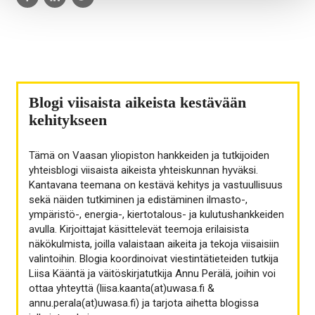
to:
to:
to:
facebook
linkedin
twitter
Blogi viisaista aikeista kestävään
kehitykseen
Tämä on Vaasan yliopiston hankkeiden ja tutkijoiden
yhteisblogi viisaista aikeista yhteiskunnan hyväksi.
Kantavana teemana on kestävä kehitys ja vastuullisuus
sekä näiden tutkiminen ja edistäminen ilmasto-,
ympäristö-, energia-, kiertotalous- ja kulutushankkeiden
avulla. Kirjoittajat käsittelevät teemoja erilaisista
näkökulmista, joilla valaistaan aikeita ja tekoja viisaisiin
valintoihin. Blogia koordinoivat viestintätieteiden tutkija
Liisa Kääntä ja väitöskirjatutkija Annu Perälä, joihin voi
ottaa yhteyttä (liisa.kaanta(at)uwasa.fi &
annu.perala(at)uwasa.fi) ja tarjota aihetta blogissa