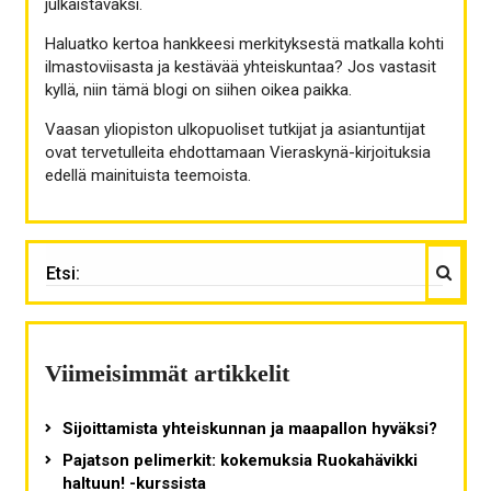
julkaistavaksi.
Haluatko kertoa hankkeesi merkityksestä matkalla kohti
ilmastoviisasta ja kestävää yhteiskuntaa? Jos vastasit
kyllä, niin tämä blogi on siihen oikea paikka.
Vaasan yliopiston ulkopuoliset tutkijat ja asiantuntijat
ovat tervetulleita ehdottamaan Vieraskynä-kirjoituksia
edellä mainituista teemoista.
Haku
ETSI:
Viimeisimmät artikkelit
Sijoittamista yhteiskunnan ja maapallon hyväksi?
Pajatson pelimerkit: kokemuksia Ruokahävikki
haltuun! -kurssista