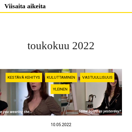
Skip
Viisaita aikeita
to
content
toukokuu 2022
KESTÄVÄ KEHITYS
KULUTTAMINEN
VASTUULLISUUS
YLEINEN
10.05.2022