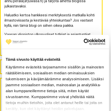
annu.perala(at)uwasa.fi) ja tarjota aihetta blogissa
julkaistavaksi.
Haluatko kertoa hankkeesi merkityksestä matkalla kohti
ilmastoviisasta ja kestävää yhteiskuntaa? Jos vastasit
kyllä, niin tämä blogi on siihen oikea paikka.
Vaasan yliopiston ulkopuoliset tutkijat ja asiantuntijat
ovat tervetulleita ehdottamaan Vieraskynä-kirjoituksia
edellä mainituista teemoista.
Tämä sivusto käyttää evästeitä
Haku
ETSI:
Käytämme evästeitä tarjoamamme sisällön ja mainosten
räätälöimiseen, sosiaalisen median ominaisuuksien
tukemiseen ja kävijämäärämme analysoimiseen. Lisäksi
jaamme sosiaalisen median, mainosalan ja analytiikka-
Viimeisimmät artikkelit
alan kumppaneillemme tietoja siitä, miten käytät
sivustoamme. Kumppanimme voivat yhdistää näitä
Sijoittamista yhteiskunnan ja maapallon hyväksi?
tietoja muihin tietoihin, joita olet antanut heille tai joita on
kerätty, kun olet käyttänyt heidän palvelujaan.
Pajatson pelimerkit: kokemuksia Ruokahävikki