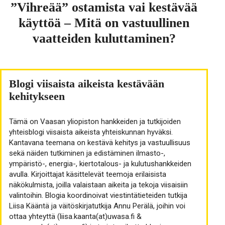
”Vihreää” ostamista vai kestävää
käyttöä – Mitä on vastuullinen
vaatteiden kuluttaminen?
Blogi viisaista aikeista kestävään
kehitykseen
Tämä on Vaasan yliopiston hankkeiden ja tutkijoiden
yhteisblogi viisaista aikeista yhteiskunnan hyväksi.
Kantavana teemana on kestävä kehitys ja vastuullisuus
sekä näiden tutkiminen ja edistäminen ilmasto-,
ympäristö-, energia-, kiertotalous- ja kulutushankkeiden
avulla. Kirjoittajat käsittelevät teemoja erilaisista
näkökulmista, joilla valaistaan aikeita ja tekoja viisaisiin
valintoihin. Blogia koordinoivat viestintätieteiden tutkija
Liisa Kääntä ja väitöskirjatutkija Annu Perälä, joihin voi
ottaa yhteyttä (liisa.kaanta(at)uwasa.fi &