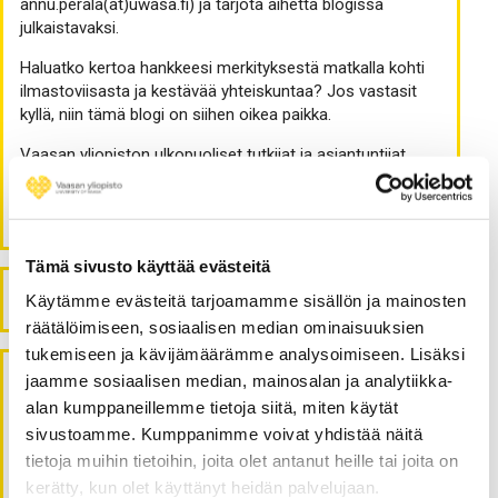
annu.perala(at)uwasa.fi) ja tarjota aihetta blogissa
julkaistavaksi.
Haluatko kertoa hankkeesi merkityksestä matkalla kohti
ilmastoviisasta ja kestävää yhteiskuntaa? Jos vastasit
kyllä, niin tämä blogi on siihen oikea paikka.
Vaasan yliopiston ulkopuoliset tutkijat ja asiantuntijat
ovat tervetulleita ehdottamaan Vieraskynä-kirjoituksia
edellä mainituista teemoista.
Tämä sivusto käyttää evästeitä
Haku
ETSI:
Käytämme evästeitä tarjoamamme sisällön ja mainosten
räätälöimiseen, sosiaalisen median ominaisuuksien
tukemiseen ja kävijämäärämme analysoimiseen. Lisäksi
jaamme sosiaalisen median, mainosalan ja analytiikka-
Viimeisimmät artikkelit
alan kumppaneillemme tietoja siitä, miten käytät
sivustoamme. Kumppanimme voivat yhdistää näitä
Sijoittamista yhteiskunnan ja maapallon hyväksi?
tietoja muihin tietoihin, joita olet antanut heille tai joita on
kerätty, kun olet käyttänyt heidän palvelujaan.
Pajatson pelimerkit: kokemuksia Ruokahävikki