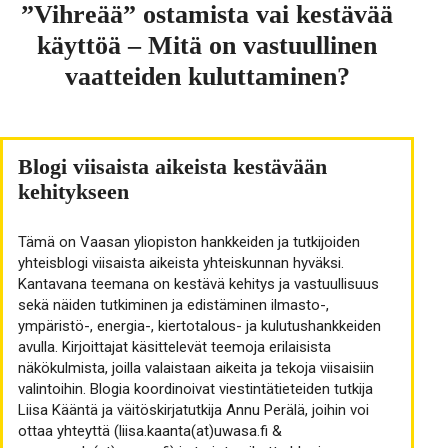
”Vihreää” ostamista vai kestävää
käyttöä – Mitä on vastuullinen
vaatteiden kuluttaminen?
Blogi viisaista aikeista kestävään
kehitykseen
Tämä on Vaasan yliopiston hankkeiden ja tutkijoiden
yhteisblogi viisaista aikeista yhteiskunnan hyväksi.
Kantavana teemana on kestävä kehitys ja vastuullisuus
sekä näiden tutkiminen ja edistäminen ilmasto-,
ympäristö-, energia-, kiertotalous- ja kulutushankkeiden
avulla. Kirjoittajat käsittelevät teemoja erilaisista
näkökulmista, joilla valaistaan aikeita ja tekoja viisaisiin
valintoihin. Blogia koordinoivat viestintätieteiden tutkija
Liisa Kääntä ja väitöskirjatutkija Annu Perälä, joihin voi
ottaa yhteyttä (liisa.kaanta(at)uwasa.fi &