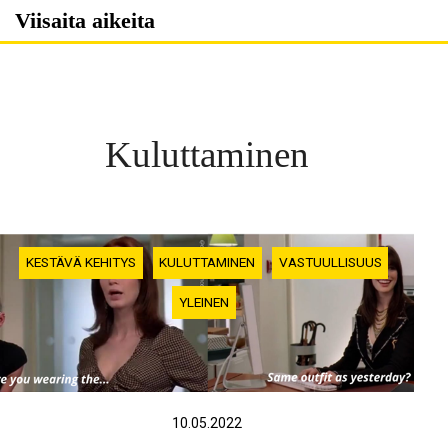
Skip
Viisaita aikeita
to
content
Kuluttaminen
KESTÄVÄ KEHITYS
KULUTTAMINEN
VASTUULLISUUS
YLEINEN
10.05.2022