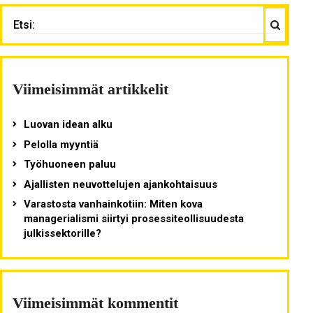
Haku
ETSI:
Viimeisimmät artikkelit
Luovan idean alku
Pelolla myyntiä
Työhuoneen paluu
Ajallisten neuvottelujen ajankohtaisuus
Varastosta vanhainkotiin: Miten kova
managerialismi siirtyi prosessiteollisuudesta
julkissektorille?
Viimeisimmät kommentit