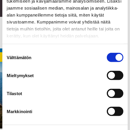
tukemiseen ja kävijämäärämme analysoimiseen. Lisäksi
jaamme sosiaalisen median, mainosalan ja analytiikka-
alan kumppaneillemme tietoja siitä, miten käytät
sivustoamme. Kumppanimme voivat yhdistää näitä
16.09.2018
tietoja muihin tietoihin, joita olet antanut heille tai joita on
#metoon jälkeen
kerätty, kun olet käyttänyt heidän palvelujaan.
Suostumuksen
YLEINEN
Välttämätön
valinta
Mieltymykset
Tilastot
Markkinointi