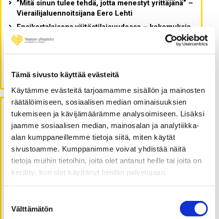
”Mitä sinun tulee tehdä, jotta menestyt yrittäjänä” –
Vierailijaluennoitsijana Eero Lehti
Ensikertalaisena väitöstilaisuudessa – kokemuksia
ja oivalluksia akateemisesta juhlahetkestä
Tutkijavierailu Aarhusissa toi inspiraatiota
kuluttajakäyttäytymisen ja kestävän ruokasiirtymän
tutkimukseen
Tämä sivusto käyttää evästeitä
Käytämme evästeitä tarjoamamme sisällön ja mainosten
räätälöimiseen, sosiaalisen median ominaisuuksien
tukemiseen ja kävijämäärämme analysoimiseen. Lisäksi
Viimeisimmät kommentit
jaamme sosiaalisen median, mainosalan ja analytiikka-
alan kumppaneillemme tietoja siitä, miten käytät
Tommi Lehtonen
:
sivustoamme. Kumppanimme voivat yhdistää näitä
Feminiinistä kulutuksen vähentämistä ja miehistä
tietoja muihin tietoihin, joita olet antanut heille tai joita on
teknologiainnovointia: ilmastokeskustelun
kerätty, kun olet käyttänyt heidän palvelujaan.
sukupuolittuneisuuden näkyminen kestävän
asumisen verkkokeskusteluissa
Suostumuksen
Essi Vesterinen
:
Välttämätön
Kulutus on kivaa, kestävyys on kurjaa – tämän
valinta