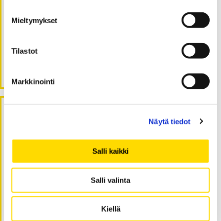
päivän kestävyyskeskustelu yksittäisen kuluttajan
näkökulmasta
Mieltymykset
Tommi Lehtonen
:
Kulutus on kivaa, kestävyys on kurjaa – tämän
päivän kestävyyskeskustelu yksittäisen kuluttajan
Tilastot
näkökulmasta
Tommi Lehtonen
:
Eettisyys markkinoinnin arjessa
Markkinointi
Arkistot
Näytä tiedot
tammikuu 2026
Salli kaikki
marraskuu 2025
helmikuu 2025
Salli valinta
joulukuu 2024
marraskuu 2024
Kiellä
lokakuu 2024