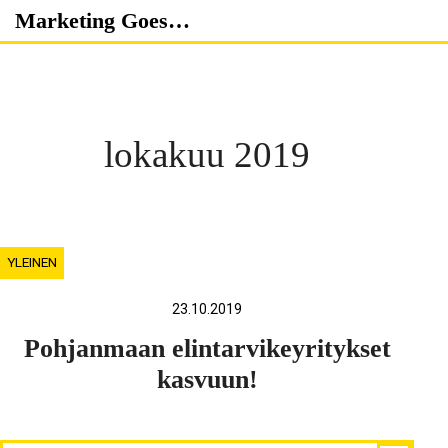
Skip
Marketing Goes…
to
content
lokakuu 2019
YLEINEN
23.10.2019
Pohjanmaan elintarvikeyritykset
kasvuun!