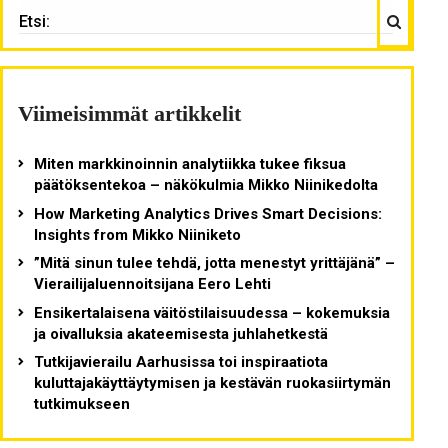
Haku
ETSI:
Viimeisimmät artikkelit
Miten markkinoinnin analytiikka tukee fiksua
päätöksentekoa – näkökulmia Mikko Niinikedolta
How Marketing Analytics Drives Smart Decisions:
Insights from Mikko Niiniketo
”Mitä sinun tulee tehdä, jotta menestyt yrittäjänä” –
Vierailijaluennoitsijana Eero Lehti
Ensikertalaisena väitöstilaisuudessa – kokemuksia
ja oivalluksia akateemisesta juhlahetkestä
Tutkijavierailu Aarhusissa toi inspiraatiota
kuluttajakäyttäytymisen ja kestävän ruokasiirtymän
tutkimukseen