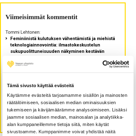
Viimeisimmät kommentit
Tommi Lehtonen
:
Feminiinistä kulutuksen vähentämistä ja miehistä
teknologiainnovointia: ilmastokeskustelun
sukupuolittuneisuuden näkyminen kestävän
asumisen verkkokeskusteluissa
Essi Vesterinen
:
Kulutus on kivaa, kestävyys on kurjaa – tämän
päivän kestävyyskeskustelu yksittäisen kuluttajan
näkökulmasta
Tämä sivusto käyttää evästeitä
Tommi Lehtonen
:
Käytämme evästeitä tarjoamamme sisällön ja mainosten
Kulutus on kivaa, kestävyys on kurjaa – tämän
räätälöimiseen, sosiaalisen median ominaisuuksien
päivän kestävyyskeskustelu yksittäisen kuluttajan
tukemiseen ja kävijämäärämme analysoimiseen. Lisäksi
näkökulmasta
jaamme sosiaalisen median, mainosalan ja analytiikka-
Tommi Lehtonen
:
Eettisyys markkinoinnin arjessa
alan kumppaneillemme tietoja siitä, miten käytät
sivustoamme. Kumppanimme voivat yhdistää näitä