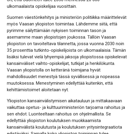
ulkomaalaista opiskelijaa vuosittain.
Suomen väestönkehitys ja ministeriön politiikka määrittelevät
myös Vaasan yliopiston toimintaa. Lähdemme siitä, että
pyrimme säilyttämään nykyisen toiminnan tason ja
asemamme maan yliopistojen joukossa. Tällöin Vaasan
yliopiston on tavoiteltava tilannetta, jossa vuonna 2030 noin
35 prosenttia tutkinto-opiskelijoista on ulkomaalaisia. Tämän
lisäksi tulevat vielä lyhyempiä jaksoja yliopistossa opiskelevat
kansainväliset vaihto-opiskelijat, tutkijat ja henkilökunta.
Vaasan yliopistolla on ketteränä toimijana hyvät
mahdollisuudet menestyä tässä syvällisessä ja nopeassa
muutoksessa. Menestyminen edellyttää kuitenkin, että
kehittämistoimet aloitetaan nyt.
Yliopiston kansainvälistymisen aikatauluun ja mittakaavaan
vaikuttaa opetus- ja kulttuuriministeriön tarjoama rahoitus ja
sen ehdot. Luonteeltaan rahoitus on ohjelmallista. Se
edellyttää yliopiston koulutuksen muokkaamista
kansainvälistä koulutusta ja koulutuksen yritysintegraatiota
edistäväksi. Samalla koko yliopiston toiminnan tulee