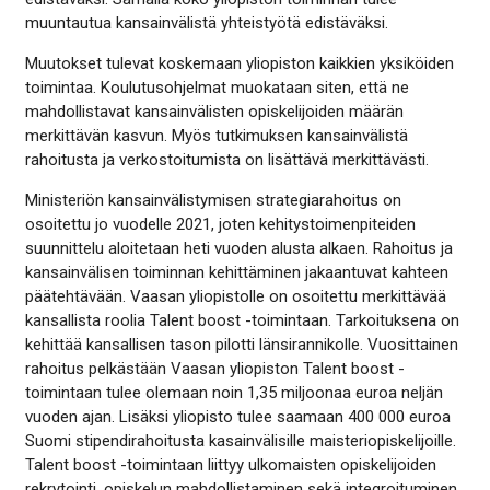
muuntautua kansainvälistä yhteistyötä edistäväksi.
Muutokset tulevat koskemaan yliopiston kaikkien yksiköiden
toimintaa. Koulutusohjelmat muokataan siten, että ne
mahdollistavat kansainvälisten opiskelijoiden määrän
merkittävän kasvun. Myös tutkimuksen kansainvälistä
rahoitusta ja verkostoitumista on lisättävä merkittävästi.
Ministeriön kansainvälistymisen strategiarahoitus on
osoitettu jo vuodelle 2021, joten kehitystoimenpiteiden
suunnittelu aloitetaan heti vuoden alusta alkaen. Rahoitus ja
kansainvälisen toiminnan kehittäminen jakaantuvat kahteen
päätehtävään. Vaasan yliopistolle on osoitettu merkittävää
kansallista roolia Talent boost -toimintaan. Tarkoituksena on
kehittää kansallisen tason pilotti länsirannikolle. Vuosittainen
rahoitus pelkästään Vaasan yliopiston Talent boost -
toimintaan tulee olemaan noin 1,35 miljoonaa euroa neljän
vuoden ajan. Lisäksi yliopisto tulee saamaan 400 000 euroa
Suomi stipendirahoitusta kasainvälisille maisteriopiskelijoille.
Talent boost -toimintaan liittyy ulkomaisten opiskelijoiden
rekrytointi, opiskelun mahdollistaminen sekä integroituminen