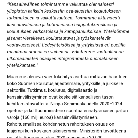
”Kansainvälinen toimintamme vaikuttaa olennaisesti
yliopiston kaikkiin keskeisiin osa-alueisiin, koulutukseen,
tutkimukseen ja vaikuttavuuteen. Toimimme aktiivisesti
kansainvälisissä ja kotimaisissa huippututkimuksen ja
koulutuksen verkostoissa ja kumppanuuksissa. Yhteisömme
jäsenet vierailevat, kouluttautuvat ja työskentelevät
vastavuoroisesti tiedeyhteisöissä ja yrityksissä eri puolilla
maailmaa uransa eri vaiheissa. Edistämme vastuullisesti
ulkomaalaisten osaajien integroitumista suomalaiseen
yhteiskuntaan.”
Maamme aleneva väestökehitys asettaa mittavan haasteen
koko Suomen koulutusjärjestelmälle, yrityksille ja julkiselle
sektorille. Tutkimus, koulutus, digitalisaatio ja
kansainvälistyminen ovat keskeisiä kansallisen tason
kehittämistavoitteita. Niinpä Sopimuskaudella 2020–2024
opetus- ja kulttuuriministeriö suuntaa ennätysmäisen paljon
varoja (160 milj. euroa) kansainvälistymiseen.
Rahoitusmallissa kohdennetun rahoituksen osuus on
laajempi kuin koskaan aikaisemmin. Ministeriön tavoitteena
on, että Suomeen tulee 2030 mennessä 20 000