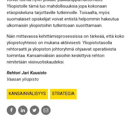
Yliopistolle tämä luo mahdollisuuksia jopa kokonaan
etäopiskeluna tarjottaville tutkinnoille. Toisaalta, myös
suomalaiset opiskelijat voivat entistä helpommin hakeutua
ulkomaisiin yliopistoihin tutkintoaan suorittamaan.
Näin mittavassa kehittämisprosessissa on tärkeää, että koko
yliopistoyhteisö on mukana aktiivisesti. Yliopistotasolla
rehtoraatti ja yliopiston johtoryhmä ohjaavat operatiivista
toimintaa. Kansainvälisiin asioihin keskittyvä rehtori
nimitetään viisivuotiskaudeksi.
Rehtori Jari Kuusisto
Vaasan yliopisto
KANSAINVÄLISYYS
STRATEGIA
Share
Share
Share
Share
to:
to:
to:
to:
facebook
linkedin
twitter
email