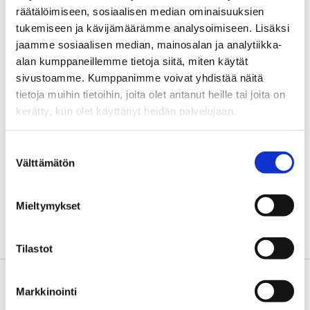
räätälöimiseen, sosiaalisen median ominaisuuksien
Sähköpostiosoite
*
tukemiseen ja kävijämäärämme analysoimiseen. Lisäksi
jaamme sosiaalisen median, mainosalan ja analytiikka-
alan kumppaneillemme tietoja siitä, miten käytät
Kotisivu
sivustoamme. Kumppanimme voivat yhdistää näitä
tietoja muihin tietoihin, joita olet antanut heille tai joita on
kerätty, kun olet käyttänyt heidän palvelujaan.
Suostumuksen
Tallenna Nimeni, Sähköpostiosoitteeni Ja Kotisivuni
Välttämätön
valinta
Tähän Selaimeen Seuraavaa Kommentointikertaa
Varten.
Mieltymykset
Tilastot
Markkinointi