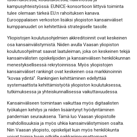
kampusyhteistyössä. EUNICE-konsortioon liittyvä toiminta
tulee olemaan tärkeä EU:n rahoituksen kanava.
Eurooppalaisen verkoston lisäksi yliopiston kansainväliset
kumppanuudet on kehitettävä strategiselle tasolle.
Yliopistojen koulutusohjelmien akkreditoinnit ovat keskeinen
osa kansainvälistymistä. Niiden avulla Vaasan yliopiston
koulutusohjelmat saavat laatuleiman, joka on keskeinen tekijä
kansainvälisten opiskelijoiden ja kansainvälisen henkilökunnan
menestyksellisessä rekrytoinnissa. Myös yliopistojen
kansainväliset rankingit ovat keskeinen osa markkinoinnin
”kovaa ydintä”. Rankingien kehittäminen edellyttää
systemaattista kehittämistyötä yliopiston koulutuksessa,
tutkimuksessa ja yhteiskunnallisessa vaikuttavuudessa.
Kansainväliseen toimintaan vaikuttaa myös digitaalisten
työkalujen kehitys ja niiden lisääntynyt hyödyntäminen
pandemian seurauksena. Tämä luo Vaasan yliopistolle
mahdollisuuksia ja myös uhkia kansainvälistymisen osalta.
Niin Vaasan yliopisto, opiskelijat kuin myös henkilökunta
voivat toimia hyvin pitkälle paikkariippumattomasti.