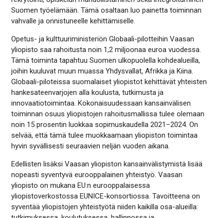
Suomen työelämään. Tämä osaltaan luo painetta toiminnan
vahvalle ja onnistuneelle kehittämiselle.
Opetus- ja kulttuuriministeriön Globaali-pilotteihin Vaasan
yliopisto saa rahoitusta noin 1,2 miljoonaa euroa vuodessa.
Tämä toiminta tapahtuu Suomen ulkopuolella kohdealueilla,
joihin kuuluvat muun muassa Yhdysvallat, Afrikka ja Kiina.
Globaali-piloteissa suomalaiset yliopistot kehittävät yhteisten
hankesateenvarjojen alla koulusta, tutkimusta ja
innovaatiotoimintaa. Kokonaisuudessaan kansainvälisen
toiminnan osuus yliopistojen rahoitusmallissa tulee olemaan
noin 15 prosentin luokkaa sopimuskaudella 2021–2024. On
selvää, että tämä tulee muokkaamaan yliopiston toimintaa
hyvin syvällisesti seuraavien neljän vuoden aikana.
Edellisten lisäksi Vaasan yliopiston kansainvälistymistä lisää
nopeasti syventyvä eurooppalainen yhteistyö. Vaasan
yliopisto on mukana EU:n eurooppalaisessa
yliopistoverkostossa EUNICE-konsortiossa. Tavoitteena on
syventää yliopistojen yhteistyötä niiden kaikilla osa-alueilla:
tutkimuksessa, koulutuksessa, hallinnossa ja