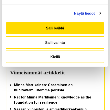
Johtoajatus
Johtoajatus
tuo Vaasan yliopiston näkökulman
Näytä tiedot
yliopistomaailman ajankohtaisiin ilmiöihin. Kirjoittajina
vuorottelevat rehtori, dekaanit sekä johtoryhmän ja
hallinnon edustajat.
Salli kaikki
Salli valinta
Haku
ETSI:
Kiellä
Viimeisimmät artikkelit
Minna Martikainen: Osaaminen on
huoltovarmuutemme perusta
Rector Minna Martikainen: Knowledge as the
foundation for resilience
Vaasan yliopiston ja ammattikorkeakoulun