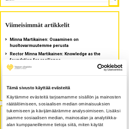
Viimeisimmät artikkelit
Minna Martikainen: Osaaminen on
huoltovarmuutemme perusta
Rector Minna Martikainen: Knowledge as the
foundation for resilience
Vaasan yliopiston ja ammattikorkeakoulun yhteinen
konserni tukee Suomen kasvua ja kilpailukykyä
Osaamispääoma on Suomen elinehto
Tämä sivusto käyttää evästeitä
Kuuluuhan opiskelijoiden ääni?
Käytämme evästeitä tarjoamamme sisällön ja mainosten
räätälöimiseen, sosiaalisen median ominaisuuksien
tukemiseen ja kävijämäärämme analysoimiseen. Lisäksi
jaamme sosiaalisen median, mainosalan ja analytiikka-
Arkistot
alan kumppaneillemme tietoja siitä, miten käytät