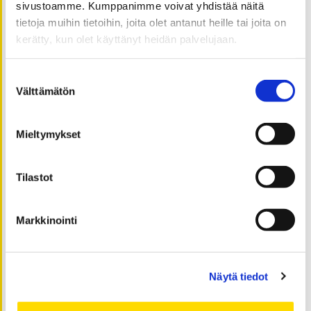
sivustoamme. Kumppanimme voivat yhdistää näitä
tammikuu 2026
tietoja muihin tietoihin, joita olet antanut heille tai joita on
helmikuu 2025
kerätty, kun olet käyttänyt heidän palvelujaan.
syyskuu 2024
joulukuu 2022
Suostumuksen
lokakuu 2022
Välttämätön
valinta
syyskuu 2022
huhtikuu 2022
Mieltymykset
maaliskuu 2022
tammikuu 2022
Tilastot
syyskuu 2021
helmikuu 2021
Markkinointi
tammikuu 2021
joulukuu 2020
marraskuu 2020
Näytä tiedot
syyskuu 2020
heinäkuu 2020