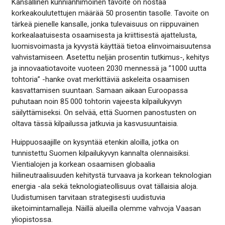
Kansallinen kunnianhimoinen tavoite on nostaa
korkeakoulutettujen määrää 50 prosentin tasolle. Tavoite on
tärkeä pienelle kansalle, jonka tulevaisuus on riippuvainen
korkealaatuisesta osaamisesta ja kriittisestä ajattelusta,
luomisvoimasta ja kyvystä käyttää tietoa elinvoimaisuutensa
vahvistamiseen. Asetettu neljän prosentin tutkimus-, kehitys
ja innovaatiotavoite vuoteen 2030 mennessä ja ”1000 uutta
tohtoria” -hanke ovat merkittäviä askeleita osaamisen
kasvattamisen suuntaan. Samaan aikaan Euroopassa
puhutaan noin 85 000 tohtorin vajeesta kilpailukyvyn
säilyttämiseksi. On selvää, että Suomen panostusten on
oltava tässä kilpailussa jatkuvia ja kasvusuuntaisia.
Huippuosaajille on kysyntää etenkin aloilla, jotka on
tunnistettu Suomen kilpailukyvyn kannalta olennaisiksi.
Vientialojen ja korkean osaamisen globaalia
hiilineutraalisuuden kehitystä turvaava ja korkean teknologian
energia -ala sekä teknologiateollisuus ovat tällaisia aloja.
Uudistumisen tarvitaan strategisesti uudistuvia
iiketoimintamalleja. Näillä alueilla olemme vahvoja Vaasan
yliopistossa.