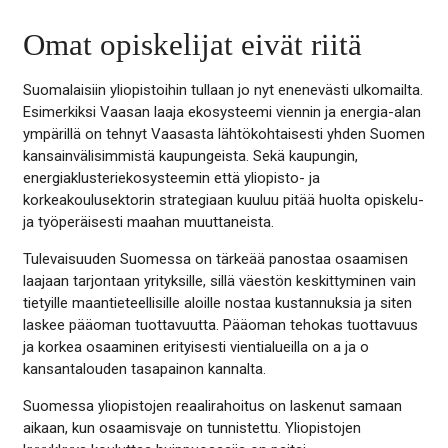
Omat opiskelijat eivät riitä
Suomalaisiin yliopistoihin tullaan jo nyt enenevästi ulkomailta.
Esimerkiksi Vaasan laaja ekosysteemi viennin ja energia-alan
ympärillä on tehnyt Vaasasta lähtökohtaisesti yhden Suomen
kansainvälisimmistä kaupungeista. Sekä kaupungin,
energiaklusteriekosysteemin että yliopisto- ja
korkeakoulusektorin strategiaan kuuluu pitää huolta opiskelu-
ja työperäisesti maahan muuttaneista.
Tulevaisuuden Suomessa on tärkeää panostaa osaamisen
laajaan tarjontaan yrityksille, sillä väestön keskittyminen vain
tietyille maantieteellisille aloille nostaa kustannuksia ja siten
laskee pääoman tuottavuutta. Pääoman tehokas tuottavuus
ja korkea osaaminen erityisesti vientialueilla on a ja o
kansantalouden tasapainon kannalta.
Suomessa yliopistojen reaalirahoitus on laskenut samaan
aikaan, kun osaamisvaje on tunnistettu. Yliopistojen