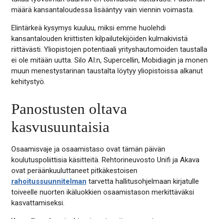
määrä kansantaloudessa lisääntyy vain viennin voimasta.
Elintärkeä kysymys kuuluu, miksi emme huolehdi
kansantalouden kriittisten kilpailutekijöiden kulmakivistä
riittävästi. Yliopistojen potentiaali yrityshautomoiden taustalla
ei ole mitään uutta. Silo AI:n, Supercellin, Mobidiagin ja monen
muun menestystarinan taustalta löytyy yliopistoissa alkanut
kehitystyö.
Panostusten oltava
kasvusuuntaisia
Osaamisvaje ja osaamistaso ovat tämän päivän
koulutuspoliittisia käsitteitä. Rehtorineuvosto Unifi ja Akava
ovat peräänkuuluttaneet pitkäkestoisen
rahoitussuunnitelman
tarvetta hallitusohjelmaan kirjatulle
toiveelle nuorten ikäluokkien osaamistason merkittäväksi
kasvattamiseksi.