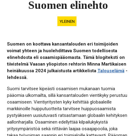
Suomen elinehto
YLEINEN
Suomen on koottava kansantalouden eri toimijoiden
voimat yhteen ja huolehdittava Suomen todellisesta
elinehdosta eli osaamispääomasta. Tämä blogiteksti on
tiivistelmä Vaasan yliopiston rehtorin Minna Martikaisen
heinäkuussa 2024 julkaistusta artikkelista
Talouselämä
-
lehdessä.
Suomi tarvitsee kipeästi osaamisen mukanaan tuomia
pääomia ulkomailta, sillä kansantalouden vientikyky perustuu
osaamiseen. Vientiyritysten kyky kehittää globaaleille
markkinoille huipputuotteita tarvitsee huippuosaamista
pystyäkseen uusiutuvasti ratsastamaan globaalin kehityksen
aallonharjalla. Osaaminen edellyttää kilpailukykyistä
yritysympäristöä sekä riittävän laajaa osaajapoolia, joka
takaa työvoiman saannin eri toimialoille kattavasti. Pääoman