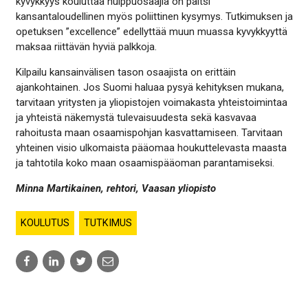
kyvykkyys kouluttaa huippuosaajia on paitsi
kansantaloudellinen myös poliittinen kysymys. Tutkimuksen ja
opetuksen ”excellence” edellyttää muun muassa kyvykkyyttä
maksaa riittävän hyviä palkkoja.
Kilpailu kansainvälisen tason osaajista on erittäin
ajankohtainen. Jos Suomi haluaa pysyä kehityksen mukana,
tarvitaan yritysten ja yliopistojen voimakasta yhteistoimintaa
ja yhteistä näkemystä tulevaisuudesta sekä kasvavaa
rahoitusta maan osaamispohjan kasvattamiseen. Tarvitaan
yhteinen visio ulkomaista pääomaa houkuttelevasta maasta
ja tahtotila koko maan osaamispääoman parantamiseksi.
Minna Martikainen, rehtori, Vaasan yliopisto
KOULUTUS
TUTKIMUS
Share
Share
Share
Share
to:
to:
to:
to:
facebook
linkedin
twitter
email