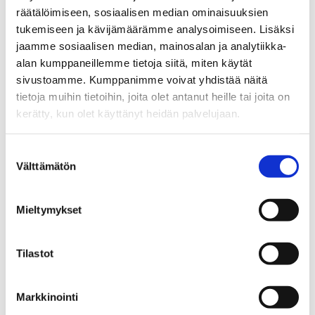
Johtoajatus
räätälöimiseen, sosiaalisen median ominaisuuksien
tukemiseen ja kävijämäärämme analysoimiseen. Lisäksi
Johtoajatus
tuo Vaasan yliopiston näkökulman
jaamme sosiaalisen median, mainosalan ja analytiikka-
yliopistomaailman ajankohtaisiin ilmiöihin. Kirjoittajina
alan kumppaneillemme tietoja siitä, miten käytät
vuorottelevat rehtori, dekaanit sekä johtoryhmän ja
sivustoamme. Kumppanimme voivat yhdistää näitä
hallinnon edustajat.
tietoja muihin tietoihin, joita olet antanut heille tai joita on
kerätty, kun olet käyttänyt heidän palvelujaan.
Haku
ETSI:
Suostumuksen
Välttämätön
valinta
Viimeisimmät artikkelit
Mieltymykset
Minna Martikainen: Osaaminen on
Tilastot
huoltovarmuutemme perusta
Rector Minna Martikainen: Knowledge as the
foundation for resilience
Markkinointi