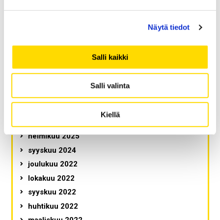
Vaasan yliopiston ja ammattikorkeakoulun
yhteinen konserni tukee Suomen kasvua ja
kilpailukykyä
Näytä tiedot
Osaamispääoma on Suomen elinehto
Kuuluuhan opiskelijoiden ääni?
Salli kaikki
Salli valinta
Arkistot
Kiellä
tammikuu 2026
helmikuu 2025
syyskuu 2024
joulukuu 2022
lokakuu 2022
syyskuu 2022
huhtikuu 2022