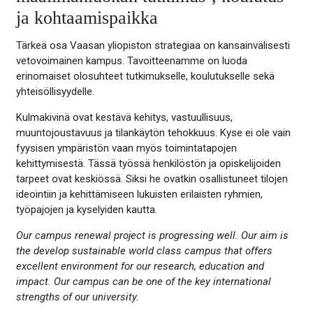
ja kohtaamispaikka
Tärkeä osa Vaasan yliopiston strategiaa on kansainvälisesti
vetovoimainen kampus. Tavoitteenamme on luoda
erinomaiset olosuhteet tutkimukselle, koulutukselle sekä
yhteisöllisyydelle.
Kulmakivinä ovat kestävä kehitys, vastuullisuus,
muuntojoustavuus ja tilankäytön tehokkuus. Kyse ei ole vain
fyysisen ympäristön vaan myös toimintatapojen
kehittymisestä. Tässä työssä henkilöstön ja opiskelijoiden
tarpeet ovat keskiössä. Siksi he ovatkin osallistuneet tilojen
ideointiin ja kehittämiseen lukuisten erilaisten ryhmien,
työpajojen ja kyselyiden kautta.
Our campus renewal project is progressing well. Our aim is
the develop sustainable world class campus that offers
excellent environment for our research, education and
impact. Our campus can be one of the key international
strengths of our university.