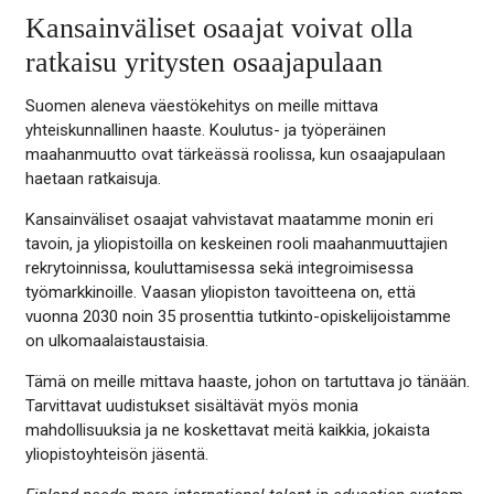
Kansainväliset osaajat voivat olla
ratkaisu yritysten osaajapulaan
Suomen aleneva väestökehitys on meille mittava
yhteiskunnallinen haaste. Koulutus- ja työperäinen
maahanmuutto ovat tärkeässä roolissa, kun osaajapulaan
haetaan ratkaisuja.
Kansainväliset osaajat vahvistavat maatamme monin eri
tavoin, ja yliopistoilla on keskeinen rooli maahanmuuttajien
rekrytoinnissa, kouluttamisessa sekä integroimisessa
työmarkkinoille. Vaasan yliopiston tavoitteena on, että
vuonna 2030 noin 35 prosenttia tutkinto-opiskelijoistamme
on ulkomaalaistaustaisia.
Tämä on meille mittava haaste, johon on tartuttava jo tänään.
Tarvittavat uudistukset sisältävät myös monia
mahdollisuuksia ja ne koskettavat meitä kaikkia, jokaista
yliopistoyhteisön jäsentä.