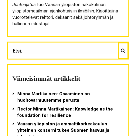
Johtoajatus
tuo Vaasan yliopiston näkökulman
yliopistomaailman ajankohtaisiin ilmiöihin. Kirjoittajina
vuorottelevat rehtori, dekaanit sekä johtoryhmän ja
hallinnon edustajat.
Haku
ETSI:
Viimeisimmät artikkelit
Minna Martikainen: Osaaminen on
huoltovarmuutemme perusta
Rector Minna Martikainen: Knowledge as the
foundation for resilience
Vaasan yliopiston ja ammattikorkeakoulun
yhteinen konserni tukee Suomen kasvua ja