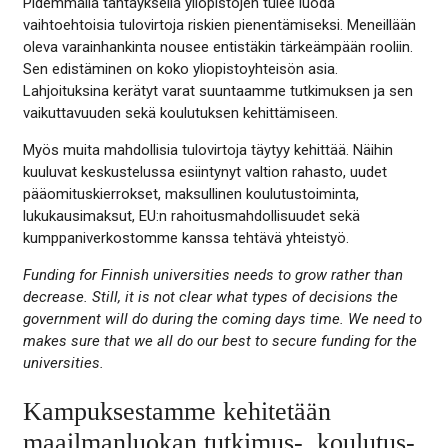
Pidemmällä tähtäyksellä yliopistojen tulee luoda
vaihtoehtoisia tulovirtoja riskien pienentämiseksi. Meneillään
oleva varainhankinta nousee entistäkin tärkeämpään rooliin.
Sen edistäminen on koko yliopistoyhteisön asia.
Lahjoituksina kerätyt varat suuntaamme tutkimuksen ja sen
vaikuttavuuden sekä koulutuksen kehittämiseen.
Myös muita mahdollisia tulovirtoja täytyy kehittää. Näihin
kuuluvat keskustelussa esiintynyt valtion rahasto, uudet
pääomituskierrokset, maksullinen koulutustoiminta,
lukukausimaksut, EU:n rahoitusmahdollisuudet sekä
kumppaniverkostomme kanssa tehtävä yhteistyö.
Funding for Finnish universities needs to grow rather than
decrease. Still, it is not clear what types of decisions the
government will do during the coming days time. We need to
makes sure that we all do our best to secure funding for the
universities.
Kampuksestamme kehitetään
maailmanluokan tutkimus-, koulutus-