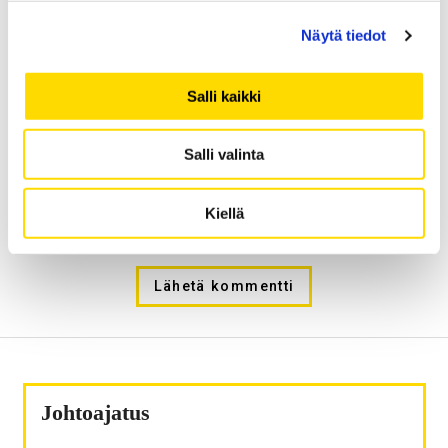
Näytä tiedot
Kotisivu
Salli kaikki
Salli valinta
Tallenna Nimeni, Sähköpostiosoitteeni Ja Kotisivuni
Kiellä
Tähän Selaimeen Seuraavaa Kommentointikertaa
Varten.
Johtoajatus