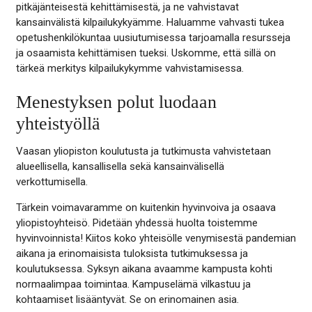
pitkäjänteisestä kehittämisestä, ja ne vahvistavat
kansainvälistä kilpailukykyämme. Haluamme vahvasti tukea
opetushenkilökuntaa uusiutumisessa tarjoamalla resursseja
ja osaamista kehittämisen tueksi. Uskomme, että sillä on
tärkeä merkitys kilpailukykymme vahvistamisessa.
Menestyksen polut luodaan
yhteistyöllä
Vaasan yliopiston koulutusta ja tutkimusta vahvistetaan
alueellisella, kansallisella sekä kansainvälisellä
verkottumisella.
Tärkein voimavaramme on kuitenkin hyvinvoiva ja osaava
yliopistoyhteisö. Pidetään yhdessä huolta toistemme
hyvinvoinnista! Kiitos koko yhteisölle venymisestä pandemian
aikana ja erinomaisista tuloksista tutkimuksessa ja
koulutuksessa. Syksyn aikana avaamme kampusta kohti
normaalimpaa toimintaa. Kampuselämä vilkastuu ja
kohtaamiset lisääntyvät. Se on erinomainen asia.