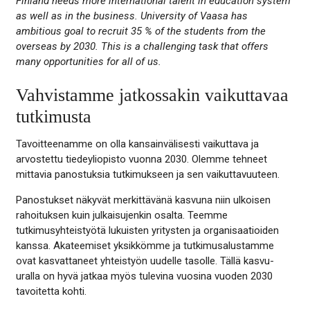
Finland needs more international talent in education system
as well as in the business. University of Vaasa has
ambitious goal to recruit 35 % of the students from the
overseas by 2030. This is a challenging task that offers
many opportunities for all of us.
Vahvistamme jatkossakin vaikuttavaa
tutkimusta
Tavoitteenamme on olla kansainvälisesti vaikuttava ja
arvostettu tiedeyliopisto vuonna 2030. Olemme tehneet
mittavia panostuksia tutkimukseen ja sen vaikuttavuuteen.
Panostukset näkyvät merkittävänä kasvuna niin ulkoisen
rahoituksen kuin julkaisujenkin osalta. Teemme
tutkimusyhteistyötä lukuisten yritysten ja organisaatioiden
kanssa. Akateemiset yksikkömme ja tutkimusalustamme
ovat kasvattaneet yhteistyön uudelle tasolle. Tällä kasvu-
uralla on hyvä jatkaa myös tulevina vuosina vuoden 2030
tavoitetta kohti.