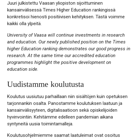
Juuri julkistettu Vaasan yliopiston sijoittuminen
kansainvälisessä Times Higher Education rankingissä
konkretisoi hienosti positiivisen kehityksen. Tästä voimme
kaikki olla ylpeitä.
University of Vaasa will continue investments in research
and education. Our newly published position on the Times
higher Education ranking demonstrates our good progress in
research. At the same time our accredited education
programmes highlight the positive development on
education side.
Uudistamme koulutusta
Koulutus uusiutuu parhaillaan niin sisältöjen kuin opetuksen
tarjonnankin osalta. Panostamme koulutuksen laatuun ja
kansainvälisyyteen, digitalisaatioon sekä opiskelijoiden
hyvinvointiin. Kehitämme edelleen pandemian aikana
syntyneitä uusia toimintamalleja.
Koulutusohjelmiemme saamat laatuleimat ovat osoitus