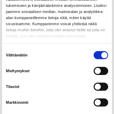
Vastaa
tukemiseen ja kävijämäärämme analysoimiseen. Lisäksi
Sähköpostiosoitettasi ei julkaista.
Pakolliset kentät on
jaamme sosiaalisen median, mainosalan ja analytiikka-
merkitty
*
alan kumppaneillemme tietoja siitä, miten käytät
sivustoamme. Kumppanimme voivat yhdistää näitä
Kommentti
*
tietoja muihin tietoihin, joita olet antanut heille tai joita on
kerätty, kun olet käyttänyt heidän palvelujaan.
Suostumuksen
Välttämätön
valinta
Mieltymykset
Tilastot
Nimi
*
Markkinointi
Sähköpostiosoite
*