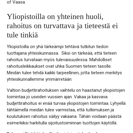
of Vaasa.
Yliopistoilla on yhteinen huoli,
rahoitus on turvattava ja tieteestä ei
tule tinkiä
Yliopistoilla on yhä tärkeämpi tehtävä tutkitun tiedon
tuottajana yhteiskunnassa. Siksi on tärkeää, että tieteen
rahoitus turvataan myös tulevaisuudessa. Mahdolliset
rahoitusleikkaukset ovat uhka Suomen tieteen tasolle.
Meidän tulee tehdä kaikki tarpeellinen, jotta tieteen merkitys
yhteiskunnallemme ymmärretään.
Valtion budjettirahoituksen vaihtelu on haastanut yliopistojen
toimintaa jo useiden vuosien ajan. Vakaa ja kasvava
budjettirahoitus ei enää turvaa yliopistojen toimintaa. Lyhyellä
tähtäimellä meidän tulee varmistaa, että tutkimuksen ja
koulutuksen rahoitus säilyy vakaana. Tähän voidaan päästä
esimerkiksi harkitulla sijoitustoiminnan tuottojen käytöllä.