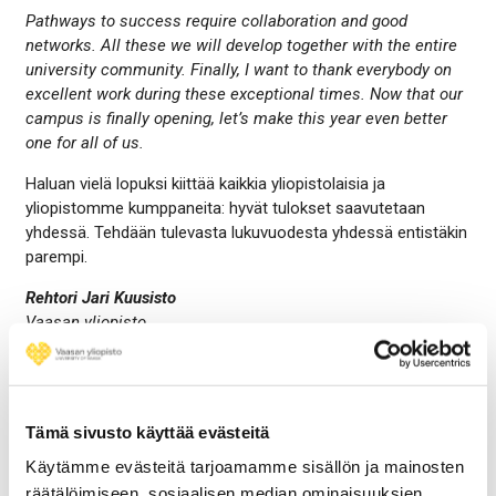
Pathways to success require collaboration and good
networks. All these we will develop together with the entire
university community. Finally, I want to thank everybody on
excellent work during these exceptional times. Now that our
campus is finally opening, let’s make this year even better
one for all of us.
Haluan vielä lopuksi kiittää kaikkia yliopistolaisia ja
yliopistomme kumppaneita: hyvät tulokset saavutetaan
yhdessä. Tehdään tulevasta lukuvuodesta yhdessä entistäkin
parempi.
Rehtori Jari Kuusisto
Vaasan yliopisto
Share
Share
Share
Share
to:
to:
to:
to:
facebook
linkedin
twitter
email
Tämä sivusto käyttää evästeitä
Käytämme evästeitä tarjoamamme sisällön ja mainosten
räätälöimiseen, sosiaalisen median ominaisuuksien