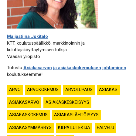
Maijastiina Jokitalo
KTT, koulutuspäällikkö, markkinoinnin ja
kuluttajakäyttäytymisen tutkija
Vaasan yliopisto
Tutustu
Asiakasarvon ja asiakaskokemuksen johtaminen
-
koulutukseemme!
ARVO
ARVOKOKEMUS
ARVOLUPAUS
ASIAKAS
ASIAKASARVO
ASIAKASKESKEISYYS
ASIAKASKOKEMUS
ASIAKASLÄHTÖISYYS
ASIAKASYMMÄRRYS
KILPAILUTEKIJÄ
PALVELU