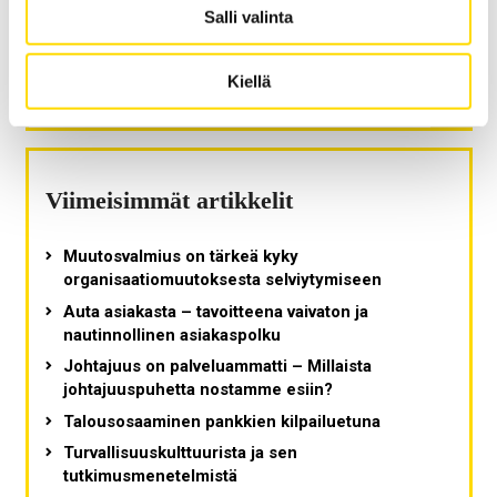
Salli valinta
Executive Education
Haku
ETSI:
Kiellä
Viimeisimmät artikkelit
Muutosvalmius on tärkeä kyky
organisaatiomuutoksesta selviytymiseen
Auta asiakasta – tavoitteena vaivaton ja
nautinnollinen asiakaspolku
Johtajuus on palveluammatti – Millaista
johtajuuspuhetta nostamme esiin?
Talousosaaminen pankkien kilpailuetuna
Turvallisuuskulttuurista ja sen
tutkimusmenetelmistä