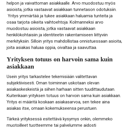
helpon ja vaivattoman asiakkaalle. Arvo muodostuu myös
asioista, jotka vastaavat asiakkaan tunnetason odotuksiin.
Yritys ymmärtää ja tukee asiakkaan haluamia tunteita ja
osaa tarjota oikeita vaihtoehtoja. Kolmanneksi arvo
muodostuu asioista, jotka vastaavat asiakkaan
henkilökohtaisiin ja identiteetin rakentamiseen liittyviin
merkityksiin. Silloin yritys mahdollistaa onnistuessaan asioita,
joita asiakas haluaa oppia, oivaltaa ja saavuttaa.
Yrityksen totuus on harvoin sama kuin
asiakkaan
Usein yritys tarkastelee tekemisiään valitettavan
subjektiivisesti. Oman toiminnan uskotaan olevan
asiakaskeskeistä ja siihen harhaan sitten tuudittaudutaan.
Kuitenkaan yrityksen totuus on harvoin sama kuin asiakkaan.
Yritys ei määritä koskaan asiakasarvoa, sen tekee aina
asiakas itse, omaan kokemukseensa perustuen.
Tärkeä yrityksessä esitettävä kysymys onkin, olemmeko
muotoilleet tuotteemme tai palvelumme aidosti