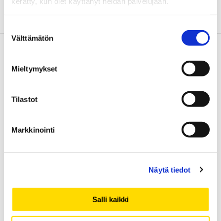
kerätty, kun olet käyttänyt heidän palvelujaan.
Suostumuksen
Välttämätön
valinta
Kirjoittajat
Mieltymykset
Tilastot
Markkinointi
Näytä tiedot
Blogia kirjoittavat Vaasan yliopiston Executive Education -tiimin
Salli kaikki
asiantuntijat.