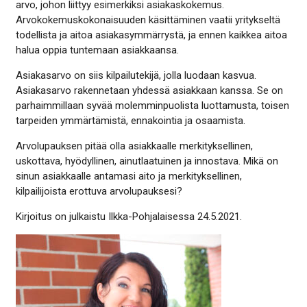
arvo, johon liittyy esimerkiksi asiakaskokemus.
Arvokokemuskokonaisuuden käsittäminen vaatii yritykseltä
todellista ja aitoa asiakasymmärrystä, ja ennen kaikkea aitoa
halua oppia tuntemaan asiakkaansa.
Asiakasarvo on siis kilpailutekijä, jolla luodaan kasvua.
Asiakasarvo rakennetaan yhdessä asiakkaan kanssa. Se on
parhaimmillaan syvää molemminpuolista luottamusta, toisen
tarpeiden ymmärtämistä, ennakointia ja osaamista.
Arvolupauksen pitää olla asiakkaalle merkityksellinen,
uskottava, hyödyllinen, ainutlaatuinen ja innostava. Mikä on
sinun asiakkaalle antamasi aito ja merkityksellinen,
kilpailijoista erottuva arvolupauksesi?
Kirjoitus on julkaistu Ilkka-Pohjalaisessa 24.5.2021.