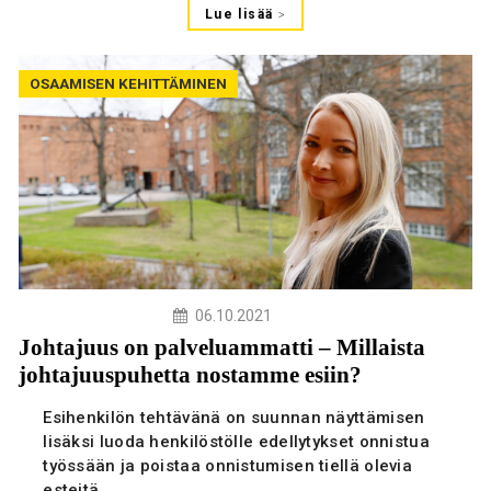
Lue lisää
OSAAMISEN KEHITTÄMINEN
06.10.2021
Johtajuus on palveluammatti – Millaista
johtajuuspuhetta nostamme esiin?
Esihenkilön tehtävänä on suunnan näyttämisen
lisäksi luoda henkilöstölle edellytykset onnistua
työssään ja poistaa onnistumisen tiellä olevia
esteitä.