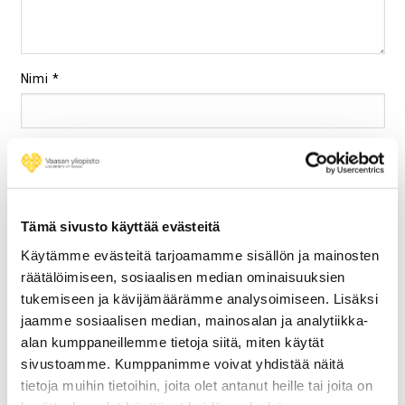
Nimi
*
Sähköpostiosoite
*
Tämä sivusto käyttää evästeitä
Kotisivu
Käytämme evästeitä tarjoamamme sisällön ja mainosten
räätälöimiseen, sosiaalisen median ominaisuuksien
tukemiseen ja kävijämäärämme analysoimiseen. Lisäksi
jaamme sosiaalisen median, mainosalan ja analytiikka-
Tallenna Nimeni, Sähköpostiosoitteeni Ja Kotisivuni
alan kumppaneillemme tietoja siitä, miten käytät
Tähän Selaimeen Seuraavaa Kommentointikertaa
sivustoamme. Kumppanimme voivat yhdistää näitä
Varten.
tietoja muihin tietoihin, joita olet antanut heille tai joita on