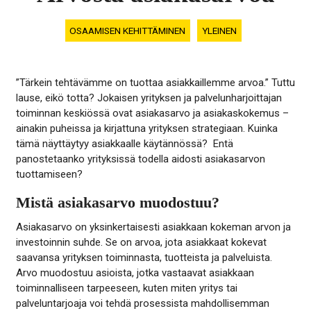
OSAAMISEN KEHITTÄMINEN
YLEINEN
”Tärkein tehtävämme on tuottaa asiakkaillemme arvoa.” Tuttu
lause, eikö totta? Jokaisen yrityksen ja palvelunharjoittajan
toiminnan keskiössä ovat asiakasarvo ja asiakaskokemus –
ainakin puheissa ja kirjattuna yrityksen strategiaan. Kuinka
tämä näyttäytyy asiakkaalle käytännössä? Entä
panostetaanko yrityksissä todella aidosti asiakasarvon
tuottamiseen?
Mistä asiakasarvo muodostuu?
Asiakasarvo on yksinkertaisesti asiakkaan kokeman arvon ja
investoinnin suhde. Se on arvoa, jota asiakkaat kokevat
saavansa yrityksen toiminnasta, tuotteista ja palveluista.
Arvo muodostuu asioista, jotka vastaavat asiakkaan
toiminnalliseen tarpeeseen, kuten miten yritys tai
palveluntarjoaja voi tehdä prosessista mahdollisemman