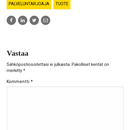
PALVELUNTARJOAJA
TUOTE
Share
Share
Share
Share
to:
to:
to:
to:
facebook
linkedin
twitter
email
Vastaa
Sähköpostiosoitettasi ei julkaista.
Pakolliset kentät on
merkitty
*
Kommentti
*