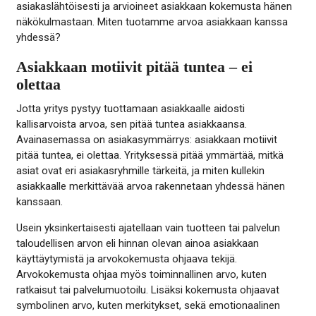
asiakaslähtöisesti ja arvioineet asiakkaan kokemusta hänen
näkökulmastaan. Miten tuotamme arvoa asiakkaan kanssa
yhdessä?
Asiakkaan motiivit pitää tuntea – ei
olettaa
Jotta yritys pystyy tuottamaan asiakkaalle aidosti
kallisarvoista arvoa, sen pitää tuntea asiakkaansa.
Avainasemassa on asiakasymmärrys: asiakkaan motiivit
pitää tuntea, ei olettaa. Yrityksessä pitää ymmärtää, mitkä
asiat ovat eri asiakasryhmille tärkeitä, ja miten kullekin
asiakkaalle merkittävää arvoa rakennetaan yhdessä hänen
kanssaan.
Usein yksinkertaisesti ajatellaan vain tuotteen tai palvelun
taloudellisen arvon eli hinnan olevan ainoa asiakkaan
käyttäytymistä ja arvokokemusta ohjaava tekijä.
Arvokokemusta ohjaa myös toiminnallinen arvo, kuten
ratkaisut tai palvelumuotoilu. Lisäksi kokemusta ohjaavat
symbolinen arvo, kuten merkitykset, sekä emotionaalinen