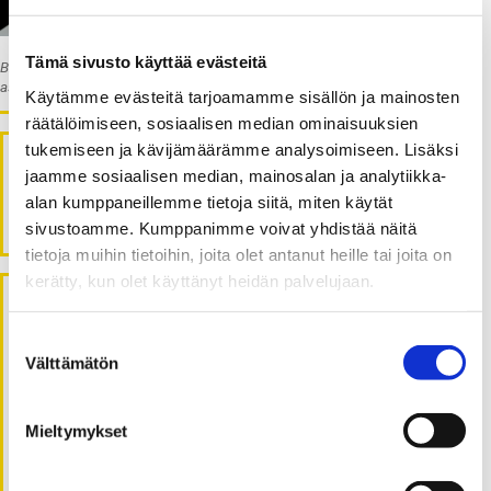
Tämä sivusto käyttää evästeitä
Blogia kirjoittavat Vaasan yliopiston Executive Education -tiimin
asiantuntijat.
Käytämme evästeitä tarjoamamme sisällön ja mainosten
räätälöimiseen, sosiaalisen median ominaisuuksien
tukemiseen ja kävijämäärämme analysoimiseen. Lisäksi
Executive Education
jaamme sosiaalisen median, mainosalan ja analytiikka-
alan kumppaneillemme tietoja siitä, miten käytät
Haku
ETSI:
sivustoamme. Kumppanimme voivat yhdistää näitä
tietoja muihin tietoihin, joita olet antanut heille tai joita on
kerätty, kun olet käyttänyt heidän palvelujaan.
Viimeisimmät artikkelit
Suostumuksen
Välttämätön
valinta
Muutosvalmius on tärkeä kyky
organisaatiomuutoksesta selviytymiseen
Mieltymykset
Auta asiakasta – tavoitteena vaivaton ja
nautinnollinen asiakaspolku
Johtajuus on palveluammatti – Millaista