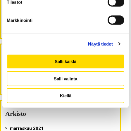
Tilastot
johtajuuspuhetta nostamme esiin?
Talousosaaminen pankkien kilpailuetuna
Markkinointi
Turvallisuuskulttuurista ja sen
tutkimusmenetelmistä
Näytä tiedot
Viimeisimmät kommentit
Salli kaikki
Erkki Keski-Nisula
:
Muutosvalmius on tärkeä kyky
Salli valinta
organisaatiomuutoksesta selviytymiseen
Kiellä
Arkisto
marraskuu 2021