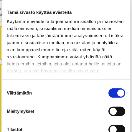
Blogia kirjoittavat Vaasan yliopiston Executive Education -tiimin
Tämä sivusto käyttää evästeitä
asiantuntijat.
Käytämme evästeitä tarjoamamme sisällön ja mainosten
räätälöimiseen, sosiaalisen median ominaisuuksien
Executive Education
tukemiseen ja kävijämäärämme analysoimiseen. Lisäksi
jaamme sosiaalisen median, mainosalan ja analytiikka-
Haku
ETSI:
alan kumppaneillemme tietoja siitä, miten käytät
sivustoamme. Kumppanimme voivat yhdistää näitä
tietoja muihin tietoihin, joita olet antanut heille tai joita on
kerätty, kun olet käyttänyt heidän palvelujaan.
Viimeisimmät artikkelit
Suostumuksen
Välttämätön
Muutosvalmius on tärkeä kyky
valinta
organisaatiomuutoksesta selviytymiseen
Auta asiakasta – tavoitteena vaivaton ja
Mieltymykset
nautinnollinen asiakaspolku
Johtajuus on palveluammatti – Millaista
johtajuuspuhetta nostamme esiin?
Tilastot