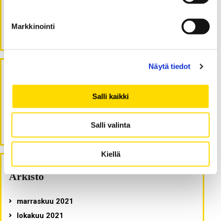
Talousosaaminen pankkien kilpailuetuna
Turvallisuuskulttuurista ja sen
Markkinointi
tutkimusmenetelmistä
Näytä tiedot
Viimeisimmät kommentit
Salli kaikki
Erkki Keski-Nisula
:
Muutosvalmius on tärkeä kyky
Salli valinta
organisaatiomuutoksesta selviytymiseen
Kiellä
Arkisto
marraskuu 2021
lokakuu 2021