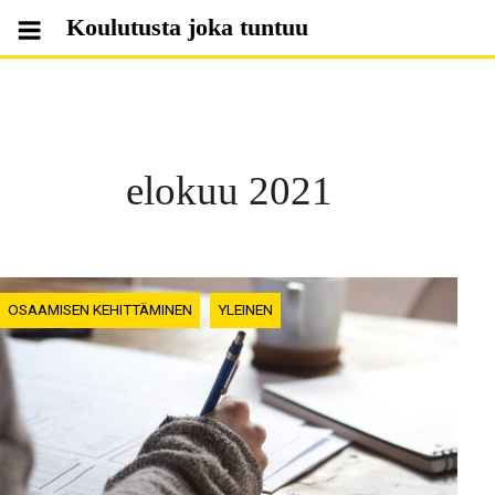
Skip
Koulutusta joka tuntuu
to
content
elokuu 2021
OSAAMISEN KEHITTÄMINEN
YLEINEN