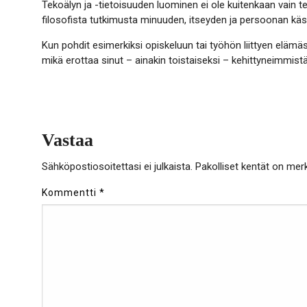
Tekoälyn ja -tietoisuuden luominen ei ole kuitenkaan vain t
filosofista tutkimusta minuuden, itseyden ja persoonan käsi
Kun pohdit esimerkiksi opiskeluun tai työhön liittyen elämäsi 
mikä erottaa sinut – ainakin toistaiseksi – kehittyneimmistä
Vastaa
Sähköpostiosoitettasi ei julkaista.
Pakolliset kentät on mer
Kommentti
*