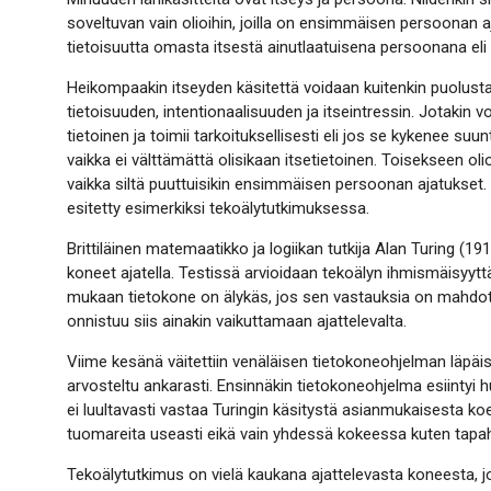
soveltuvan vain olioihin, joilla on ensimmäisen persoonan aj
tietoisuutta omasta itsestä ainutlaatuisena persoonana eli t
Heikompaakin itseyden käsitettä voidaan kuitenkin puolustaa.
tietoisuuden, intentionaalisuuden ja itseintressin. Jotakin v
tietoinen ja toimii tarkoituksellisesti eli jos se kykenee 
vaikka ei välttämättä olisikaan itsetietoinen. Toisekseen ol
vaikka siltä puuttuisikin ensimmäisen persoonan ajatukset
esitetty esimerkiksi tekoälytutkimuksessa.
Brittiläinen matemaatikko ja logiikan tutkija Alan Turing (
koneet ajatella. Testissä arvioidaan tekoälyn ihmismäisyyt
mukaan tietokone on älykäs, jos sen vastauksia on mahdoto
onnistuu siis ainakin vaikuttamaan ajattelevalta.
Viime kesänä väitettiin venäläisen tietokoneohjelman läpäis
arvosteltu ankarasti. Ensinnäkin tietokoneohjelma esiintyi
ei luultavasti vastaa Turingin käsitystä asianmukaisesta 
tuomareita useasti eikä vain yhdessä kokeessa kuten tapaht
Tekoälytutkimus on vielä kaukana ajattelevasta koneesta, jo