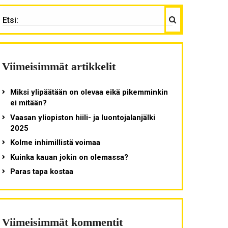
Haku
TSI:
Viimeisimmät artikkelit
Miksi ylipäätään on olevaa eikä pikemminkin
ei mitään?
Vaasan yliopiston hiili- ja luontojalanjälki
2025
Kolme inhimillistä voimaa
Kuinka kauan jokin on olemassa?
Paras tapa kostaa
Viimeisimmät kommentit