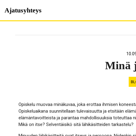
Skip
Ajatusyhteys
to
content
10.0
Minä 
BL
Opiskelu muovaa minäkuvaa, joka erottaa ihmisen koneest
Opiskeluaikana suunnitellaan tulevaisuutta ja etsitään eläm
elämäntavoitteista ja parantaa mahdollisuuksia toteuttaa 
Mikä on itse? Selventäisikö sitä lähikäsitteiden tarkastelu?
Minuuden lähikäsitteitä ovat itseys ja persoona. Niidenkin