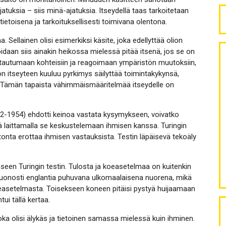
atuksia – siis minä-ajatuksia. Itseydellä taas tarkoitetaan
E
ietoisena ja tarkoituksellisesti toimivana olentona.
 Sellainen olisi esimerkiksi käsite, joka edellyttää olion
oidaan siis ainakin heikossa mielessä pitää itsenä, jos se on
suuntautumaan kohteisiin ja reagoimaan ympäristön muutoksiin,
ion itseyteen kuuluu pyrkimys säilyttää toimintakykynsä,
. Tämän tapaista vähimmäismääritelmää itseydelle on
1912-1954) ehdotti keinoa vastata kysymykseen, voivatko
tä laittamalla se keskustelemaan ihmisen kanssa. Turingin
nta erottaa ihmisen vastauksista. Testin läpäisevä tekoäly
seen Turingin testin. Tulosta ja koeasetelmaa on kuitenkin
 huonosti englantia puhuvana ulkomaalaisena nuorena, mikä
koeasetelmasta. Toisekseen koneen pitäisi pystyä huijaamaan
ui tällä kertaa.
ka olisi älykäs ja tietoinen samassa mielessä kuin ihminen.