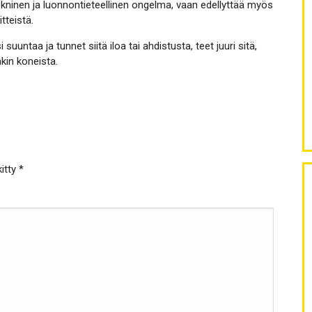
ekninen ja luonnontieteellinen ongelma, vaan edellyttää myös
tteistä.
suuntaa ja tunnet siitä iloa tai ahdistusta, teet juuri sitä,
kin koneista.
kitty
*