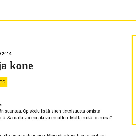
9.2014
ja kone
OG
a.
än suuntaa. Opiskelu lisää siten tietoisuutta omista
niitä. Samalla voi minäkuva muuttua. Mutta mikä on minä?
 sisältö on monitahoinen. Minuuden käsitteen sanotaan