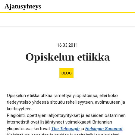
Skip
Ajatusyhteys
to
content
16.03.2011
Opiskelun etiikka
BLOG
Opiskelun etiikka uhkaa rämettyä yliopistoissa, ellei koko
tiedeyhteisö yhdessä sitoudu rehellisyyteen, avoimuuteen ja
kriittisyyteen.
Plagiointi, opettajien lahjontayritykset ja esseiden ostaminen
internetistä ovat lisääntyneet voimakkaasti Britannian
yliopistoissa, kertovat
The Telegraph
ja
Helsingin Sanomat
.