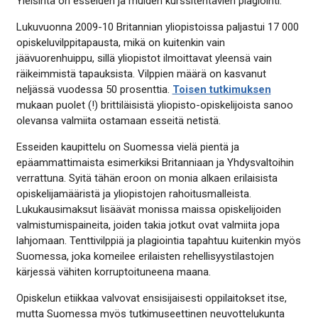
Yleisintä on esseiden ja muiden kurssitehtävien plagiointi.
Lukuvuonna 2009-10 Britannian yliopistoissa paljastui 17 000
opiskeluvilppitapausta, mikä on kuitenkin vain
jäävuorenhuippu, sillä yliopistot ilmoittavat yleensä vain
räikeimmistä tapauksista. Vilppien määrä on kasvanut
neljässä vuodessa 50 prosenttia.
Toisen tutkimuksen
mukaan puolet (!) brittiläisistä yliopisto-opiskelijoista sanoo
olevansa valmiita ostamaan esseitä netistä.
Esseiden kaupittelu on Suomessa vielä pientä ja
epäammattimaista esimerkiksi Britanniaan ja Yhdysvaltoihin
verrattuna. Syitä tähän eroon on monia alkaen erilaisista
opiskelijamääristä ja yliopistojen rahoitusmalleista.
Lukukausimaksut lisäävät monissa maissa opiskelijoiden
valmistumispaineita, joiden takia jotkut ovat valmiita jopa
lahjomaan. Tenttivilppiä ja plagiointia tapahtuu kuitenkin myös
Suomessa, joka komeilee erilaisten rehellisyystilastojen
kärjessä vähiten korruptoituneena maana.
Opiskelun etiikkaa valvovat ensisijaisesti oppilaitokset itse,
mutta Suomessa myös tutkimuseettinen neuvottelukunta