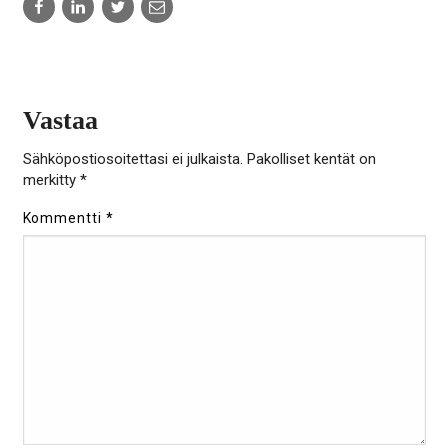
to:
to:
to:
to:
facebook
linkedin
twitter
email
Vastaa
Sähköpostiosoitettasi ei julkaista.
Pakolliset kentät on
merkitty
*
Kommentti
*