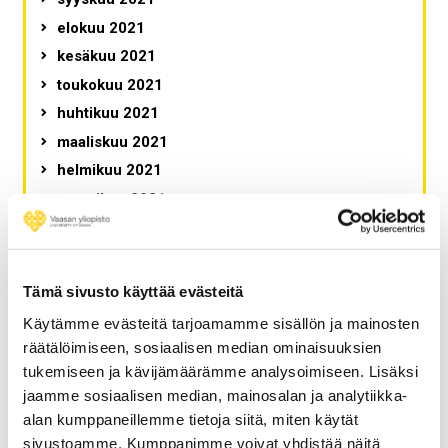
elokuu 2021
kesäkuu 2021
toukokuu 2021
huhtikuu 2021
maaliskuu 2021
helmikuu 2021
tammikuu 2021
joulukuu 2020
marraskuu 2020
lokakuu 2020
Tämä sivusto käyttää evästeitä
syyskuu 2020
Käytämme evästeitä tarjoamamme sisällön ja mainosten
elokuu 2020
räätälöimiseen, sosiaalisen median ominaisuuksien
heinäkuu 2020
tukemiseen ja kävijämäärämme analysoimiseen. Lisäksi
jaamme sosiaalisen median, mainosalan ja analytiikka-
kesäkuu 2020
alan kumppaneillemme tietoja siitä, miten käytät
toukokuu 2020
sivustoamme. Kumppanimme voivat yhdistää näitä