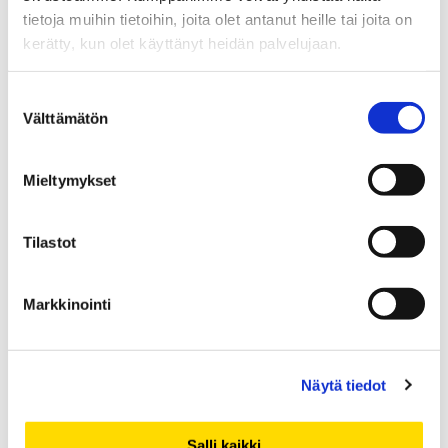
huhtikuu 2020
tietoja muihin tietoihin, joita olet antanut heille tai joita on
maaliskuu 2020
kerätty, kun olet käyttänyt heidän palvelujaan.
helmikuu 2020
tammikuu 2020
Suostumuksen
Välttämätön
joulukuu 2019
valinta
marraskuu 2019
lokakuu 2019
Mieltymykset
syyskuu 2019
elokuu 2019
Tilastot
heinäkuu 2019
kesäkuu 2019
Markkinointi
toukokuu 2019
huhtikuu 2019
maaliskuu 2019
Näytä tiedot
helmikuu 2019
tammikuu 2019
Salli kaikki