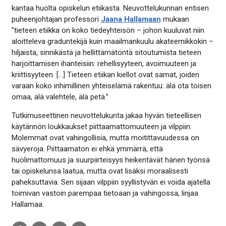
kantaa huolta opiskelun etiikasta. Neuvottelukunnan entisen
puheenjohtajan professori
Jaana Hallamaan
mukaan
”tieteen etiikka on koko tiedeyhteisön – johon kuuluvat niin
aloitteleva graduntekijä kuin maailmankuulu akateemikkokin –
hiljaista, sinnikästä ja hellittämätöntä sitoutumista tieteen
harjoittamisen ihanteisiin: rehellisyyteen, avoimuuteen ja
kriittisyyteen. […] Tieteen etiikan kiellot ovat samat, joiden
varaan koko inhimillinen yhteiselämä rakentuu: älä ota toisen
omaa, älä valehtele, älä petä.”
Tutkimuseettinen neuvottelukunta jakaa hyvän tieteellisen
käytännön loukkaukset piittaamattomuuteen ja vilppiin.
Molemmat ovat vahingollisia, mutta moitittavuudessa on
sävyeroja. Piittaamaton ei ehkä ymmärrä, että
huolimattomuus ja suurpiirteisyys heikentävät hänen työnsä
tai opiskelunsa laatua, mutta ovat lisäksi moraalisesti
paheksuttavia. Sen sijaan vilppiin syyllistyvän ei voida ajatella
toimivan vastoin parempaa tietoaan ja vahingossa, linjaa
Hallamaa.
Share
Share
Share
Share