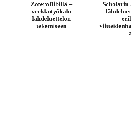
ZoteroBibillä –
Scholarin 
verkkotyökalu
lähdeluet
lähdeluettelon
eril
tekemiseen
viitteidenh