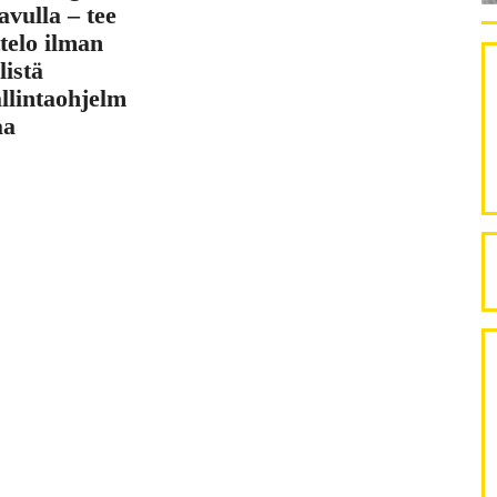
avulla – tee
telo ilman
listä
allintaohjelm
aa