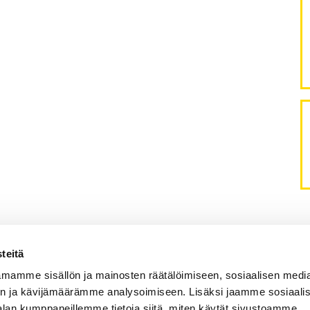
teitä
mamme sisällön ja mainosten räätälöimiseen, sosiaalisen medi
utus & tiede
n ja kävijämäärämme analysoimiseen. Lisäksi jaamme sosiaali
alan kumppaneillemme tietoja siitä, miten käytät sivustoamme.