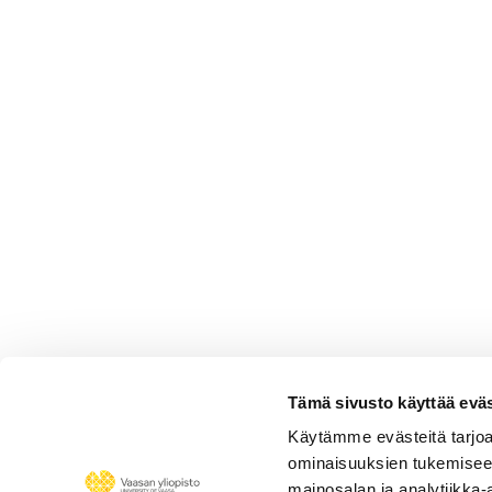
Tämä sivusto käyttää eväs
Käytämme evästeitä tarjoa
Ville-Pekka Niskanen - Tote
ominaisuuksien tukemisee
mainosalan ja analytiikka-