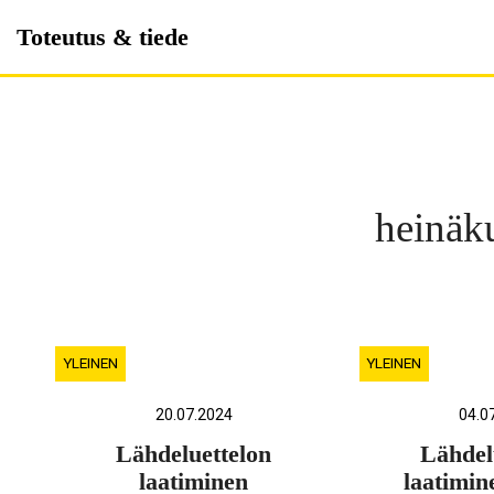
Skip
Toteutus & tiede
to
content
heinäk
YLEINEN
YLEINEN
20.07.2024
04.0
Lähdeluettelon
Lähdel
laatiminen
laatimin