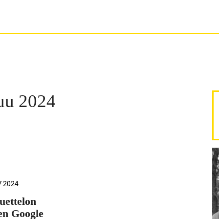
uu 2024
7.2024
uettelon
en Google