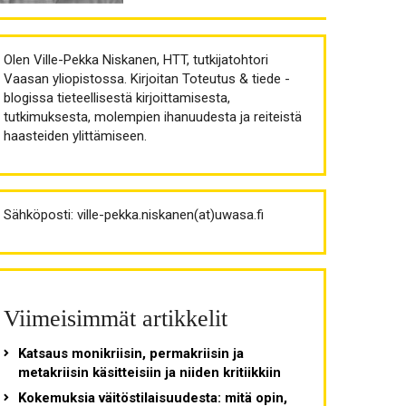
Olen Ville-Pekka Niskanen, HTT, tutkijatohtori
Vaasan yliopistossa. Kirjoitan Toteutus & tiede -
blogissa tieteellisestä kirjoittamisesta,
tutkimuksesta, molempien ihanuudesta ja reiteistä
haasteiden ylittämiseen.
Sähköposti: ville-pekka.niskanen(at)uwasa.fi
Viimeisimmät artikkelit
Katsaus monikriisin, permakriisin ja
metakriisin käsitteisiin ja niiden kritiikkiin
Kokemuksia väitöstilaisuudesta: mitä opin,