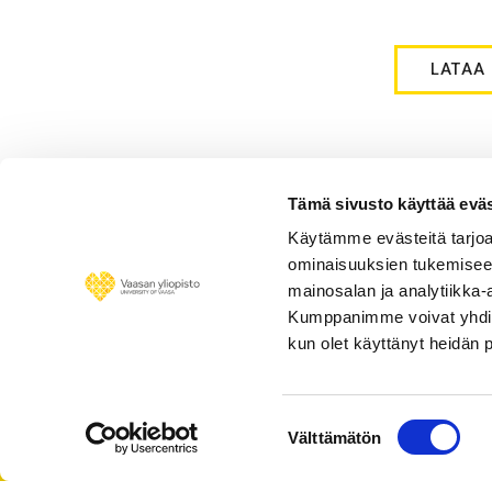
LATAA
Tämä sivusto käyttää eväs
Käytämme evästeitä tarjoa
Petri Uusikylä - Elävä emer
ominaisuuksien tukemisee
kompleksisuustutkimukseen
mainosalan ja analytiikka-
Kumppanimme voivat yhdistää 
kun olet käyttänyt heidän 
Suostumuksen
Välttämätön
valinta
Personnel 