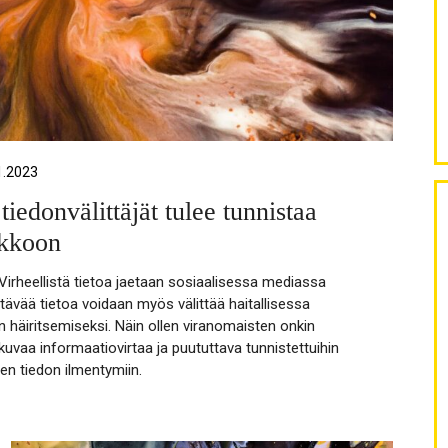
1.2023
iedonvälittäjät tulee tunnistaa
kkoon
Virheellistä tietoa jaetaan sosiaalisessa mediassa
ltävää tietoa voidaan myös välittää haitallisessa
 häiritsemiseksi. Näin ollen viranomaisten onkin
uvaa informaatiovirtaa ja puututtava tunnistettuihin
en tiedon ilmentymiin.