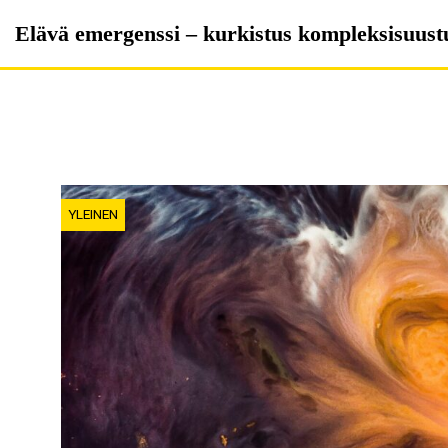
Skip
Elävä emergenssi – kurkistus kompleksisuus
to
content
YLEINEN