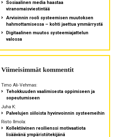
Sosiaalinen media haastaa
viranomaisviestintää
Arvioinnin rooli systeemisen muutoksen
hahmottamisessa – kohti jaettua ymmärrystä
Digitaalinen muutos systeemiajattelun
valossa
Viimeisimmät kommentit
Timo Ali-Vehmas
:
Tehokkuuden vaalimisesta oppimiseen ja
sopeutumiseen
Juha K
:
Palvelujen siiloista hyvinvoinnin systeemeihin
Risto Ilmola
:
Kollektiivinen resilienssi motivaatiota
lisäävänä ympäristötekijänä