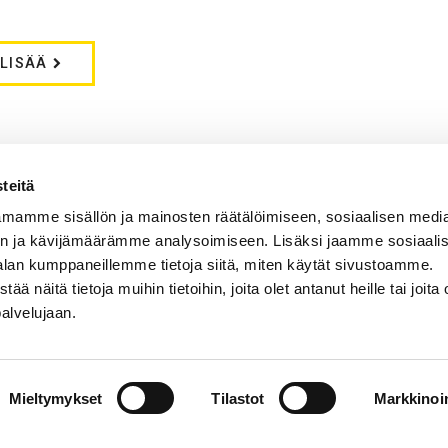
 LISÄÄ
teitä
mamme sisällön ja mainosten räätälöimiseen, sosiaalisen medi
genssi - kurkistus
n ja kävijämäärämme analysoimiseen. Lisäksi jaamme sosiaali
alan kumppaneillemme tietoja siitä, miten käytät sivustoamme.
näitä tietoja muihin tietoihin, joita olet antanut heille tai joita 
palvelujaan.
Mieltymykset
Tilastot
Markkinoin
search
|
Contact information
|
About the website
|
Data prote