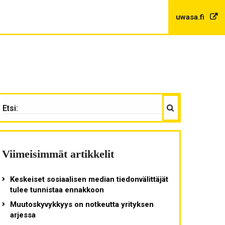
uwasa.fi
Haku
TSI:
Viimeisimmät artikkelit
Keskeiset sosiaalisen median tiedonvälittäjät
tulee tunnistaa ennakkoon
Muutoskyvykkyys on notkeutta yrityksen
arjessa