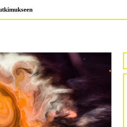
tutkimukseen
E