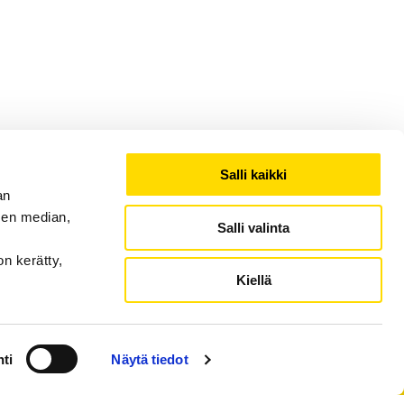
Salli kaikki
an
sen median,
Salli valinta
on kerätty,
Kiellä
ti
Näytä tiedot
ction