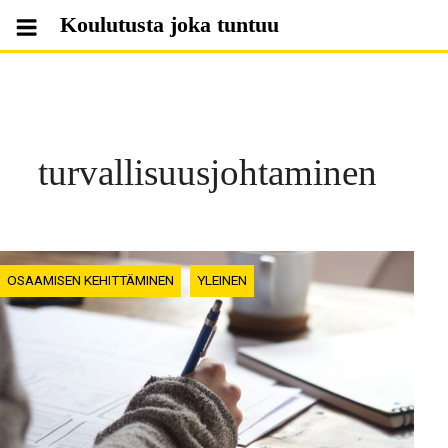
Skip
Koulutusta joka tuntuu
to
content
turvallisuusjohtaminen
OSAAMISEN KEHITTÄMINEN
YLEINEN