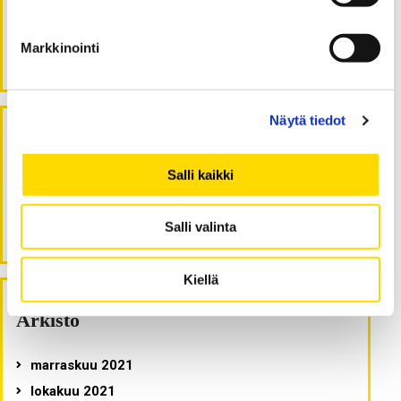
Talousosaaminen pankkien kilpailuetuna
Turvallisuuskulttuurista ja sen
Markkinointi
tutkimusmenetelmistä
Näytä tiedot
Viimeisimmät kommentit
Salli kaikki
Erkki Keski-Nisula
:
Muutosvalmius on tärkeä kyky
Salli valinta
organisaatiomuutoksesta selviytymiseen
Kiellä
Arkisto
marraskuu 2021
lokakuu 2021