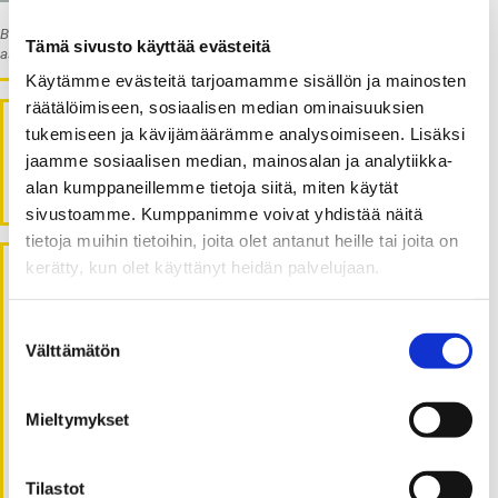
Blogia kirjoittavat Vaasan yliopiston Executive Education -tiimin
Tämä sivusto käyttää evästeitä
asiantuntijat.
Käytämme evästeitä tarjoamamme sisällön ja mainosten
räätälöimiseen, sosiaalisen median ominaisuuksien
Executive Education
tukemiseen ja kävijämäärämme analysoimiseen. Lisäksi
jaamme sosiaalisen median, mainosalan ja analytiikka-
Haku
ETSI:
alan kumppaneillemme tietoja siitä, miten käytät
sivustoamme. Kumppanimme voivat yhdistää näitä
tietoja muihin tietoihin, joita olet antanut heille tai joita on
kerätty, kun olet käyttänyt heidän palvelujaan.
Viimeisimmät artikkelit
Suostumuksen
Välttämätön
Muutosvalmius on tärkeä kyky
valinta
organisaatiomuutoksesta selviytymiseen
Auta asiakasta – tavoitteena vaivaton ja
Mieltymykset
nautinnollinen asiakaspolku
Johtajuus on palveluammatti – Millaista
johtajuuspuhetta nostamme esiin?
Tilastot