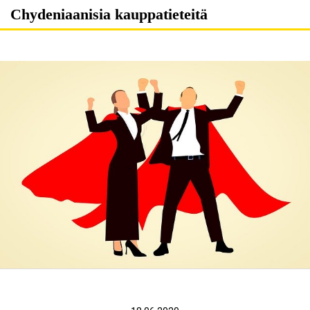
Skip
Chydeniaanisia kauppatieteitä
to
content