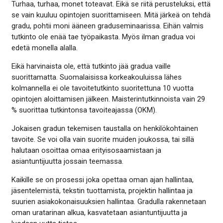
Turhaa, turhaa, monet toteavat. Eikä se riitä perusteluksi, että
se vain kuuluu opintojen suorittamiseen. Mitä järkeä on tehdä
gradu, pohtii moni ääneen graduseminaarissa. Eihän valmis
tutkinto ole enää tae työpaikasta. Myös ilman gradua voi
edetä monella alalla.
Eikä harvinaista ole, että tutkinto jää gradua vaille
suorittamatta. Suomalaisissa korkeakouluissa lähes
kolmannella ei ole tavoitetutkinto suoritettuna 10 vuotta
opintojen aloittamisen jälkeen. Maisterintutkinnoista vain 29
% suorittaa tutkintonsa tavoiteajassa (OKM).
Jokaisen gradun tekemisen taustalla on henkilökohtainen
tavoite. Se voi olla vain suorite muiden joukossa, tai sillä
halutaan osoittaa omaa erityisosaamistaan ja
asiantuntijuutta jossain teemassa.
Kaikille se on prosessi joka opettaa oman ajan hallintaa,
jäsentelemistä, tekstin tuottamista, projektin hallintaa ja
suurien asiakokonaisuuksien hallintaa. Gradulla rakennetaan
oman uratarinan alkua, kasvatetaan asiantuntijuutta ja