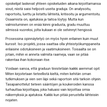
opiskelijat laskevat yhteen opiskeluiden aikana kirjoittamansa
sivut, niistä saisi helposti useita graduja. On analysoitu,
raportoitu, luettu ja listattu lähteitä, kritisoitu ja argumentoitu.
Osaamista on, ajatuksia ja taitoa löytyy. Mutta kun
valmistuminen on enää kiinni gradusta, gradu muuttuu
silmissä vuoreksi, jolta kukaan ei ole selvinnyt hengissä.
Prosessina opinnäytetyö on myös hyvin erilainen kuin muut
kurssit. Iso projekti, jossa saattaa olla yhteistyökumppaneita
erilaisine odotuksineen ja vaatimuksineen. Toisaalta se on
jotain, mihin ei anneta valmiita raameja, vaan se pitää
rakentaa ihan kokonaan itse.
Voidaan sanoa, että graduun tiivistetään kaikki aiemmat opit.
Miten kirjoitetaan tieteellistä kieltä, miten kehitän oman
tutkimuksen ja vien sen läpi sekä raportoin sitä tarkoin ohjein.
Tasapainottelut tieteen sääntöjen ja koukeroiden kanssa
turhauttaa kirjoittajaa, joka haluaisi vain kirjoittaa omia
näkemyksiä ja ajatuksia. Kaikki kun pitää perustella lähteisiin
nojaten.