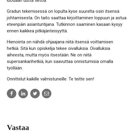
luodaan uutta tietoa.
Gradun tekemisessä on lopulta kyse suurelta osin itsensä
johtamisesta. On taito saattaa kirjoittaminen loppuun ja astua
eteenpäin asiantuntijana. Tutkinnon saaminen kasaan kysyy
ennen kaikkea pitkäjänteisyyttä.
Hienointa on nähdä ohjaajana niitä itsensä voittamisen
hetkiä. Sitä kun opiskelija tekee oivalluksia. Oivalluksia
aiheesta, mutta myös itsestään. Ne on niitä
supersankarihetkiä, kun saavuttaa onnistumisia omalla
työllään.
Onnittelut kaikille valmistuneille. Te teitte sen!
Share
Share
Share
Share
to:
to:
to:
to:
facebook
linkedin
twitter
email
Vastaa