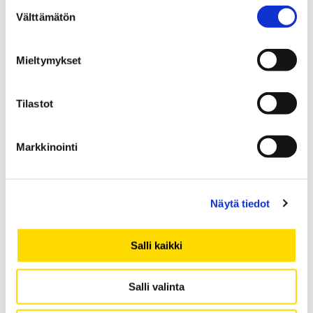
Suostumuksen
Välttämätön
valinta
Viimeisimmät artikkelit
Tärkeä puheenporina unohtuu usein
Mieltymykset
etäopetuksessa
Valmistuminen ei vaadi supersankaritaitoja vaan
Tilastot
pitkäjänteisyyttä
Peräpeilistä näkee kirkkaasti
Aikuisopiskelija, varo itseohjautuvuuden ansaa!
Markkinointi
Dream team vai sisäpiiriläisten kerho?
Näytä tiedot
Viimeisimmät kommentit
Salli kaikki
Jenni Kantola
:
Tärkeä puheenporina unohtuu usein
Salli valinta
etäopetuksessa