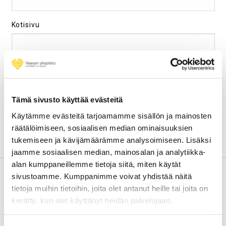
Kotisivu
Tallenna Nimeni, Sähköpostiosoitteeni Ja Kotisivuni
Tähän Selaimeen Seuraavaa Kommentointikertaa
Tämä sivusto käyttää evästeitä
Varten.
Käytämme evästeitä tarjoamamme sisällön ja mainosten
räätälöimiseen, sosiaalisen median ominaisuuksien
tukemiseen ja kävijämäärämme analysoimiseen. Lisäksi
jaamme sosiaalisen median, mainosalan ja analytiikka-
alan kumppaneillemme tietoja siitä, miten käytät
sivustoamme. Kumppanimme voivat yhdistää näitä
Haku
ETSI:
tietoja muihin tietoihin, joita olet antanut heille tai joita on
kerätty, kun olet käyttänyt heidän palvelujaan.